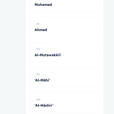
Muhamad
#9
Ahmad
#10
Al-Mutawakkil
#11
‘Al-Māhi’
#12
‘Al-Hāshir’