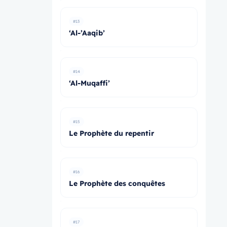
#13
‘Al-’Aaqib’
#14
‘Al-Muqaffi’
#15
Le Prophète du repentir
#16
Le Prophète des conquêtes
#17