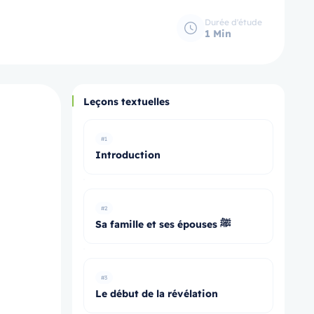
Durée d'étude
1 Min
Leçons textuelles
#1
Introduction
#2
Sa famille et ses épouses ﷺ
#3
Le début de la révélation