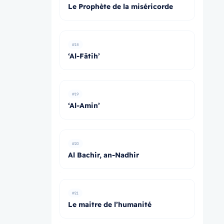
Le Prophète de la miséricorde
#18
‘Al-Fātih’
#19
‘Al-Amin’
#20
Al Bachir, an-Nadhir
#21
Le maitre de l’humanité