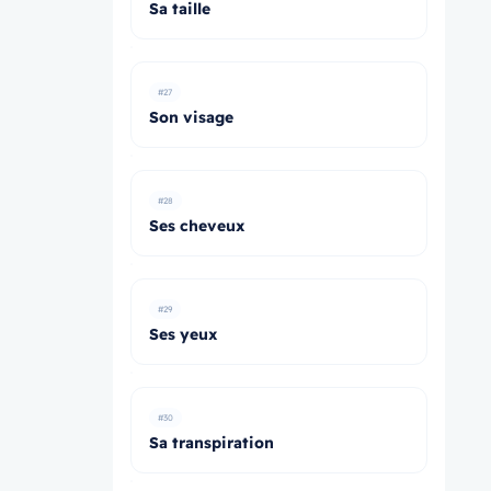
Sa taille
#27
Son visage
#28
Ses cheveux
#29
Ses yeux
#30
Sa transpiration