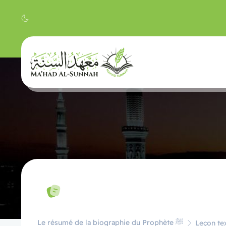
Le résumé de la biographie du Prophète ﷺ
Leçon tex