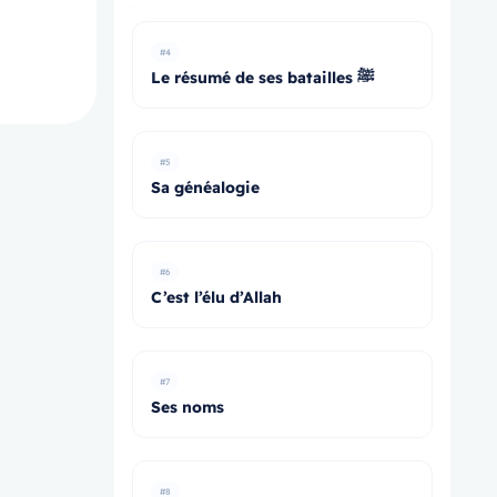
#4
Le résumé de ses batailles ﷺ
#5
Sa généalogie
#6
C’est l’élu d’Allah
#7
Ses noms
#8