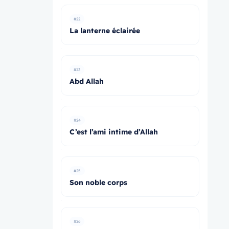
#22
La lanterne éclairée
#23
Abd Allah
#24
C’est l’ami intime d’Allah
#25
Son noble corps
#26