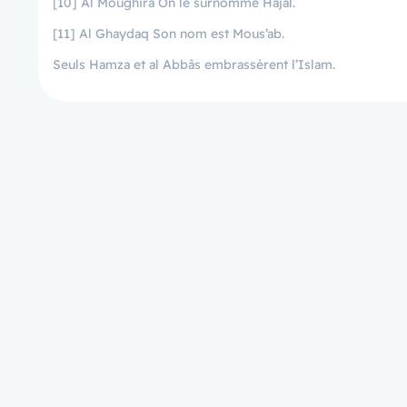
[10] Al Moughira On le surnomme Hajal.
[11] Al Ghaydaq Son nom est Mous’ab.
Seuls Hamza et al Abbâs embrassèrent l’Islam.