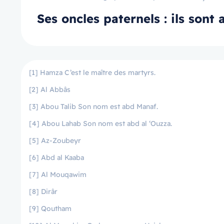
Ses oncles paternels : ils sont
[1] Hamza C’est le maître des martyrs.
[2] Al Abbâs
[3] Abou Talib Son nom est abd Manaf.
[4] Abou Lahab Son nom est abd al ‘Ouzza.
[5] Az-Zoubeyr
[6] Abd al Kaaba
[7] Al Mouqawim
[8] Dirâr
[9] Qoutham