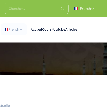
French
French
Accueil
Cours
YouTube
Articles
tuelle