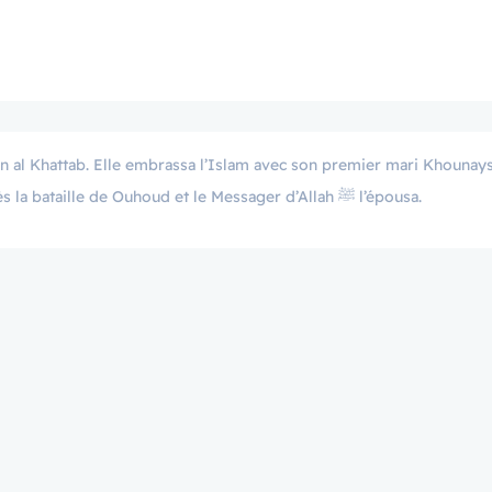
Houdhâfa as-Sahmy, et émigra avec lui. Puis il décéda après la bataille de Ouhoud et le Messager d’Allah ﷺ l’épousa.