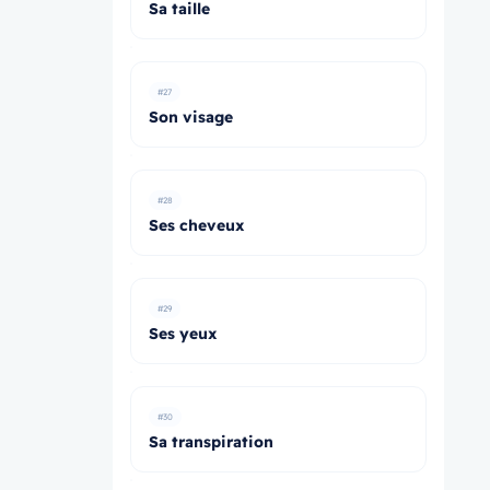
Sa taille
#27
Son visage
#28
Ses cheveux
#29
Ses yeux
#30
Sa transpiration