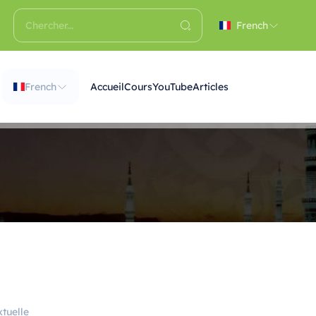
French
French
Accueil
Cours
YouTube
Articles
tuelle