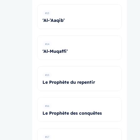
#13
‘Al-’Aaqib’
#14
‘Al-Muqaffi’
#15
Le Prophète du repentir
#16
Le Prophète des conquêtes
#17