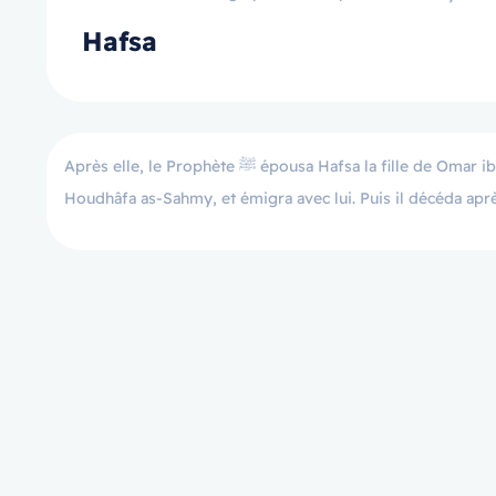
Hafsa
Après elle, le Prophète ﷺ épousa Hafsa la fille de Omar ibn al Khattab. Elle embrassa l’Islam avec son premier mari Khounays ibn