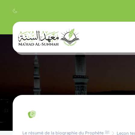
Le résumé de la biographie du Prophète ﷺ
Leçon tex