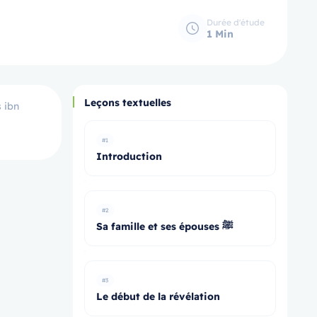
Durée d'étude
1 Min
Leçons textuelles
#1
Introduction
#2
Sa famille et ses épouses ﷺ
#3
Le début de la révélation