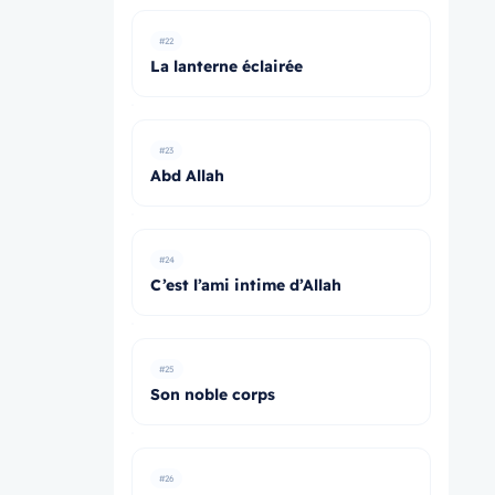
#22
La lanterne éclairée
#23
Abd Allah
#24
C’est l’ami intime d’Allah
#25
Son noble corps
#26