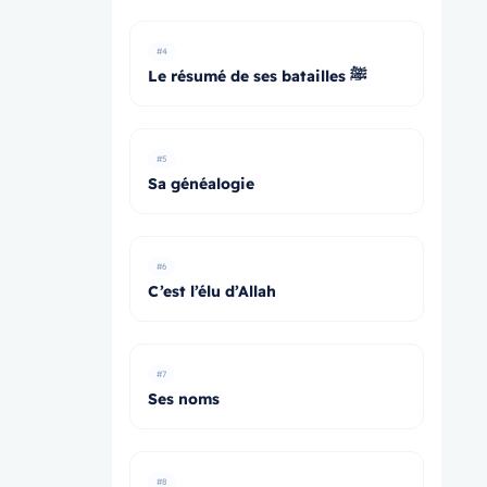
#4
Le résumé de ses batailles ﷺ
#5
Sa généalogie
#6
C’est l’élu d’Allah
#7
Ses noms
#8