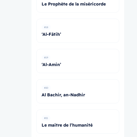
Le Prophète de la miséricorde
#18
‘Al-Fātih’
#19
‘Al-Amin’
#20
Al Bachir, an-Nadhir
#21
Le maitre de l’humanité