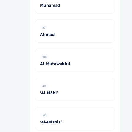
Muhamad
#9
Ahmad
#10
Al-Mutawakkil
#11
‘Al-Māhi’
#12
‘Al-Hāshir’