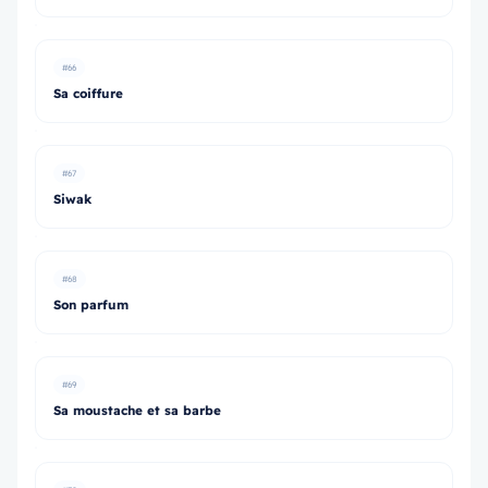
#66
Sa coiffure
#67
Siwak
#68
Son parfum
#69
Sa moustache et sa barbe