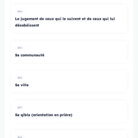
#84
Le jugement de ceux qui le suivent et de ceux qui lui
désobéissent
#85
Sa communauté
#86
Sa ville
#87
Sa qibla (orientation en prière)
#88