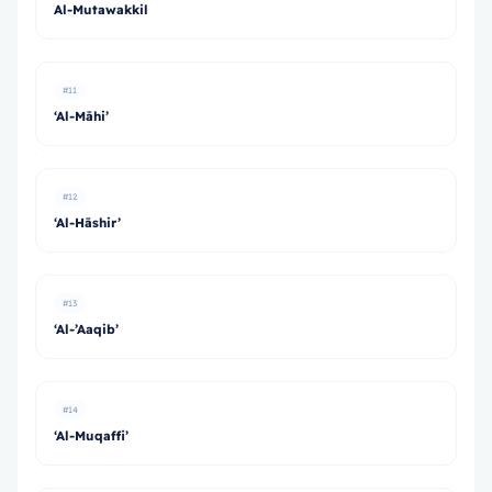
Al-Mutawakkil
#11
‘Al-Māhi’
#12
‘Al-Hāshir’
#13
‘Al-’Aaqib’
#14
‘Al-Muqaffi’