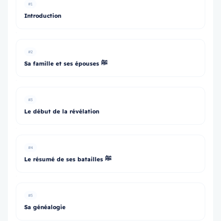
#1
Introduction
#2
Sa famille et ses épouses ﷺ
#3
Le début de la révélation
#4
Le résumé de ses batailles ﷺ
#5
Sa généalogie