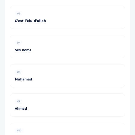
#6
C’est l’élu d’Allah
#7
Ses noms
#8
Muhamad
#9
Ahmad
#10