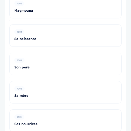
#102
Maymouna
#103
Sa naissance
#104
Son père
#105
Sa mère
#106
Ses nourrices