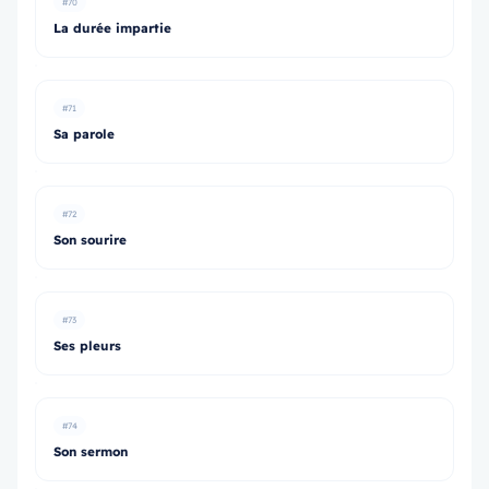
#70
La durée impartie
#71
Sa parole
#72
Son sourire
#73
Ses pleurs
#74
Son sermon