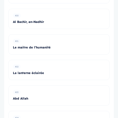
#20
Al Bachir, an-Nadhir
#21
Le maitre de l’humanité
#22
La lanterne éclairée
#23
Abd Allah
#24