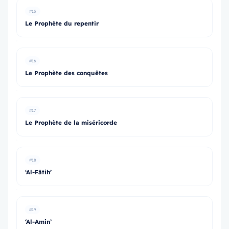
#15
Le Prophète du repentir
#16
Le Prophète des conquêtes
#17
Le Prophète de la miséricorde
#18
‘Al-Fātih’
#19
‘Al-Amin’