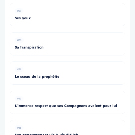
#29
Ses yeux
#30
Sa transpiration
#31
Le sceau de la prophétie
#32
L’immense respect que ses Compagnons avaient pour lui
#33
Son comportement vis-à-vis d’Allah