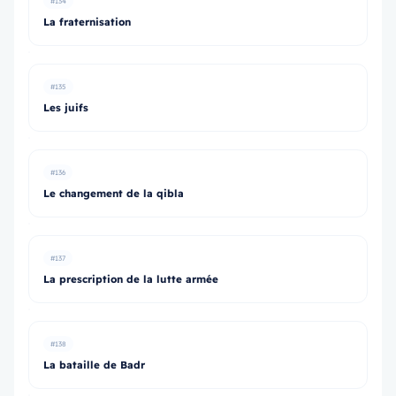
#134
La fraternisation
#135
Les juifs
#136
Le changement de la qibla
#137
La prescription de la lutte armée
#138
La bataille de Badr