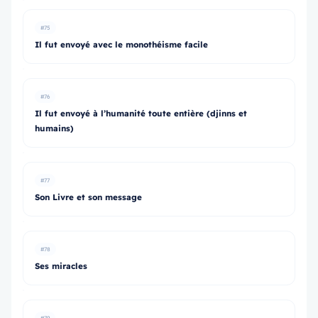
#75
Il fut envoyé avec le monothéisme facile
#76
Il fut envoyé à l’humanité toute entière (djinns et
humains)
#77
Son Livre et son message
#78
Ses miracles