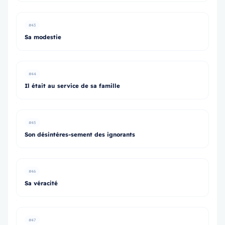
#43
Sa modestie
#44
Il était au service de sa famille
#45
Son désintéres-sement des ignorants
#46
Sa véracité
#47