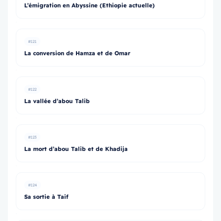
L’émigration en Abyssine (Ethiopie actuelle)
#121
La conversion de Hamza et de Omar
#122
La vallée d’abou Talib
#123
La mort d’abou Talib et de Khadija
#124
Sa sortie à Taif