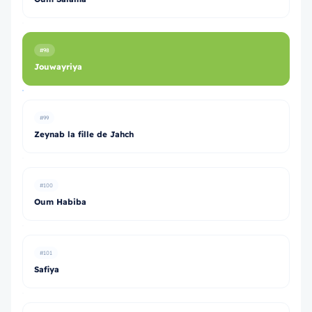
#98
Jouwayriya
#99
Zeynab la fille de Jahch
#100
Oum Habiba
#101
Safiya