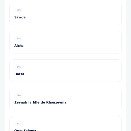
#93
Sawda
#94
Aicha
#95
Hafsa
#96
Zeynab la fille de Khouzeyma
#97
Oum Salama