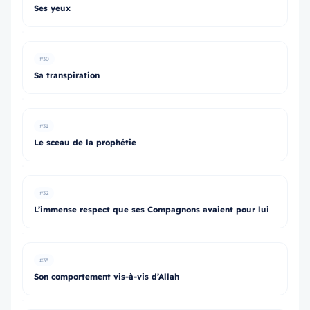
Ses yeux
#30
Sa transpiration
#31
Le sceau de la prophétie
#32
L’immense respect que ses Compagnons avaient pour lui
#33
Son comportement vis-à-vis d’Allah