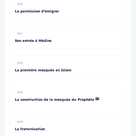
#130
La permission d’émigrer
#131
Son entrée à Médine
#132
La première mosquée en Islam
#133
La construction de la mosquée du Prophète ﷺ
#134
La fraternisation