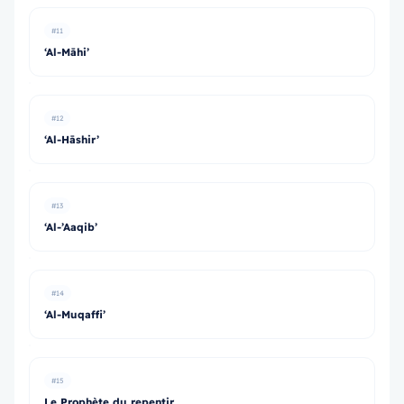
#11
‘Al-Māhi’
#12
‘Al-Hāshir’
#13
‘Al-’Aaqib’
#14
‘Al-Muqaffi’
#15
Le Prophète du repentir