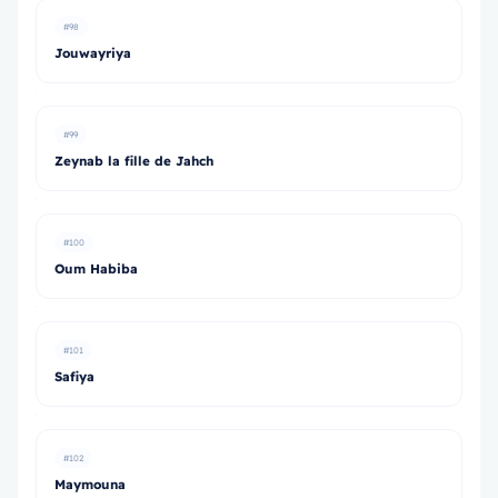
#98
Jouwayriya
#99
Zeynab la fille de Jahch
#100
Oum Habiba
#101
Safiya
#102
Maymouna