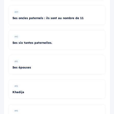
#89
Ses oncles paternels : ils sont au nombre de 11
#90
Ses six tantes paternelles.
#91
Ses épouses
#92
Khadija
#93