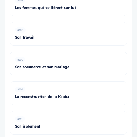
#107
Les femmes qui veillèrent sur lui
#108
Son travail
#109
Son commerce et son mariage
#110
La reconstruction de la Kaaba
#111
Son isolement