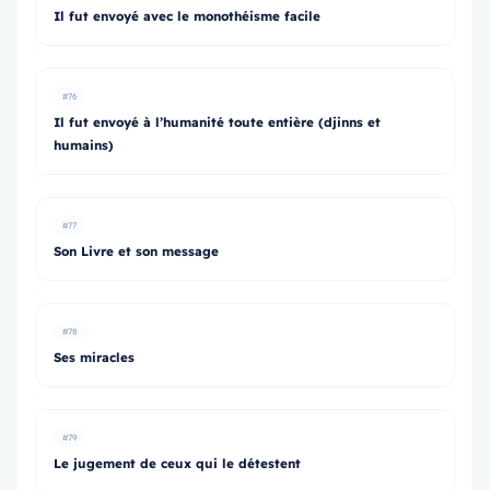
Il fut envoyé avec le monothéisme facile
#76
Il fut envoyé à l’humanité toute entière (djinns et
humains)
#77
Son Livre et son message
#78
Ses miracles
#79
Le jugement de ceux qui le détestent