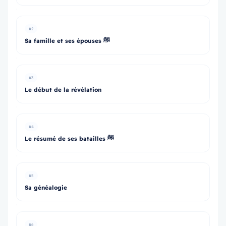
#2
Sa famille et ses épouses ﷺ
#3
Le début de la révélation
#4
Le résumé de ses batailles ﷺ
#5
Sa généalogie
#6