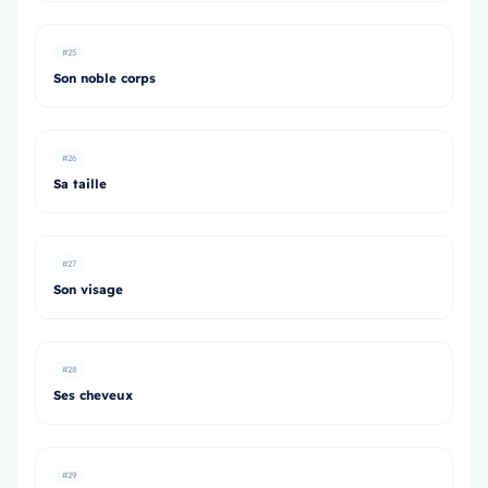
#25
Son noble corps
#26
Sa taille
#27
Son visage
#28
Ses cheveux
#29