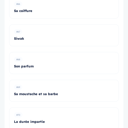
#66
Sa coiffure
#67
Siwak
#68
Son parfum
#69
Sa moustache et sa barbe
#70
La durée impartie