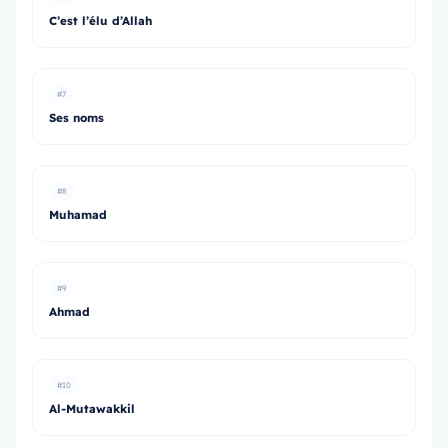
C’est l’élu d’Allah
#7
Ses noms
#8
Muhamad
#9
Ahmad
#10
Al-Mutawakkil