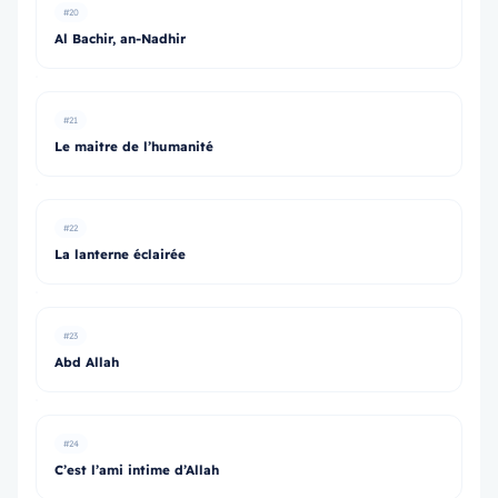
#20
Al Bachir, an-Nadhir
#21
Le maitre de l’humanité
#22
La lanterne éclairée
#23
Abd Allah
#24
C’est l’ami intime d’Allah