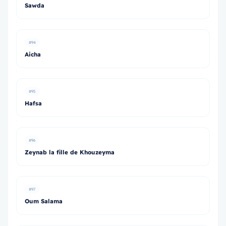
Sawda
#94
Aicha
#95
Hafsa
#96
Zeynab la fille de Khouzeyma
#97
Oum Salama