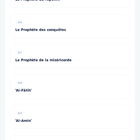
#16
Le Prophète des conquêtes
#17
Le Prophète de la miséricorde
#18
‘Al-Fātih’
#19
‘Al-Amin’