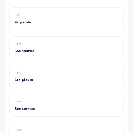
#71
Sa parole
#72
Son sourire
#73
Ses pleurs
#74
Son sermon
#75