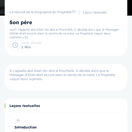
Le résumé de la biographie du Prophète ﷺ
Leçon textuelle
Son père
<p>Il s’appelle abd Allah ibn abd al Mouttalib. Il décéda alors que le Messager
d’Allah était encore dans le ventre de sa mère. Le Prophète naquit donc
orphelin.</p>
Durée d'étude
1 Min
Il s’appelle abd Allah ibn abd al Mouttalib. Il décéda alors que le
Messager d’Allah était encore dans le ventre de sa mère. Le Prophète
naquit donc orphelin.
Leçons textuelles
#1
Introduction