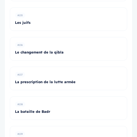
#135
Les juifs
#136
Le changement de la qibla
#137
La prescription de la lutte armée
#138
La bataille de Badr
#139