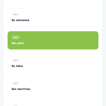
#103
Sa naissance
#104
Son père
#105
Sa mère
#106
Ses nourrices