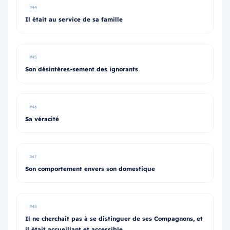
#44
Il était au service de sa famille
#45
Son désintéres-sement des ignorants
#46
Sa véracité
#47
Son comportement envers son domestique
#48
Il ne cherchait pas à se distinguer de ses Compagnons, et
il était accueillant et accessible