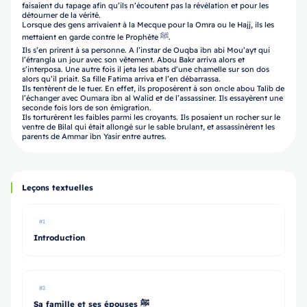
faisaient du tapage afin qu’ils n’écoutent pas la révélation et pour les
détourner de la vérité.
Lorsque des gens arrivaient à la Mecque pour la Omra ou le Hajj, ils les
mettaient en garde contre le Prophète ﷺ.
Ils s’en prirent à sa personne. A l’instar de Ouqba ibn abi Mou’ayt qui
l’étrangla un jour avec son vêtement. Abou Bakr arriva alors et
s’interposa. Une autre fois il jeta les abats d’une chamelle sur son dos
alors qu’il priait. Sa fille Fatima arriva et l’en débarrassa.
Ils tentèrent de le tuer. En effet, ils proposèrent à son oncle abou Talib de
l’échanger avec Oumara ibn al Walid et de l’assassiner. Ils essayèrent une
seconde fois lors de son émigration.
Ils torturèrent les faibles parmi les croyants. Ils posaient un rocher sur le
ventre de Bilal qui était allongé sur le sable brulant, et assassinèrent les
parents de Ammar ibn Yasir entre autres.
Leçons textuelles
#1
Introduction
#2
Sa famille et ses épouses ﷺ