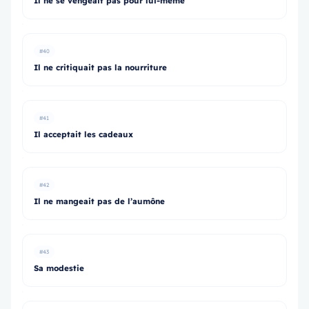
Il ne se vengeait pas pour lui-même
#40
Il ne critiquait pas la nourriture
#41
Il acceptait les cadeaux
#42
Il ne mangeait pas de l’aumône
#43
Sa modestie