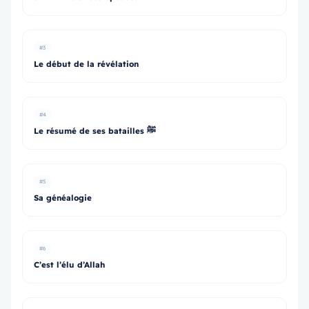
#3
Le début de la révélation
#4
Le résumé de ses batailles ﷺ
#5
Sa généalogie
#6
C’est l’élu d’Allah