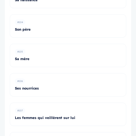
#104
Son père
#105
Sa mère
#106
Ses nourrices
#107
Les femmes qui veillèrent sur lui