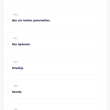
#90
Ses six tantes paternelles.
#91
Ses épouses
#92
Khadija
#93
Sawda
#94