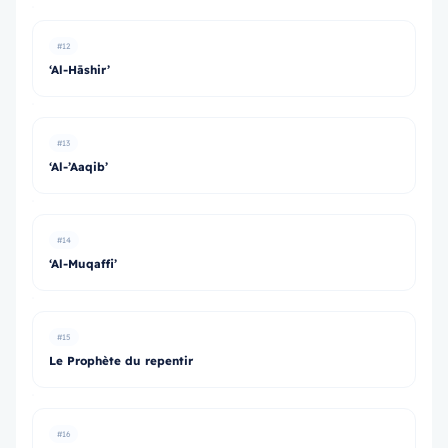
#12
‘Al-Hāshir’
#13
‘Al-’Aaqib’
#14
‘Al-Muqaffi’
#15
Le Prophète du repentir
#16