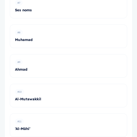
#7
Ses noms
#8
Muhamad
#9
Ahmad
#10
Al-Mutawakkil
#11
‘Al-Māhi’