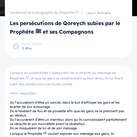
Le résumé de la biographie du Prophète ﷺ
Leçon textuelle
Les persécutions de Qoreych subies par le
Prophète ﷺ et ses Compagnons
Durée d'étude
2 Min
Lorsque les polythéistes s’aperçurent de la véracité du message du
Prophète ﷺ, et que les gens se rassemblaient autour de lui, ils lui firent
subir des persécutions de toutes sortes.
Parmi lesquelles :
Ils l’accusèrent d’être un sorcier, dans le but d’effrayer les gens et les
écarter de son entourage.
Ils le taxèrent de fou et de possédé afin que les gens ne le prennent pas
au sérieux.
Ils l’accusèrent d’être un menteur, alors qu’ils connaissaient parfaitement
sa véracité et son honnêteté avant la révélation.
Ils se moquèrent de lui et de son message.
Lorsque le Prophète ﷺ voulait exposer son message aux gens, ils