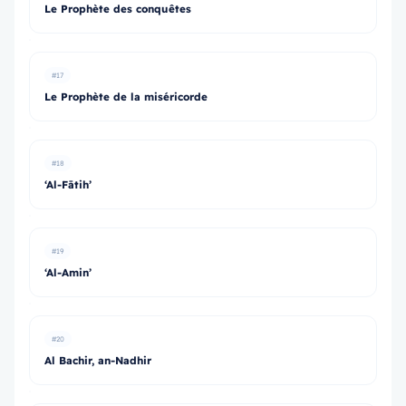
Le Prophète des conquêtes
#17
Le Prophète de la miséricorde
#18
‘Al-Fātih’
#19
‘Al-Amin’
#20
Al Bachir, an-Nadhir