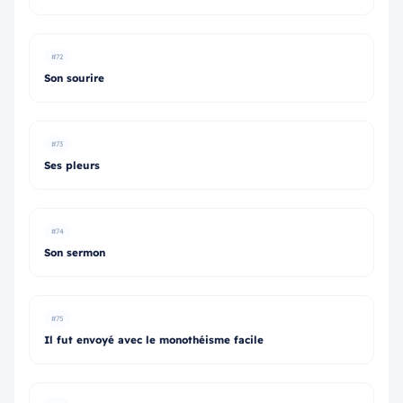
#72
Son sourire
#73
Ses pleurs
#74
Son sermon
#75
Il fut envoyé avec le monothéisme facile