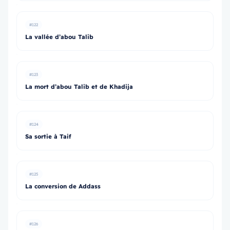
#122
La vallée d’abou Talib
#123
La mort d’abou Talib et de Khadija
#124
Sa sortie à Taif
#125
La conversion de Addass
#126