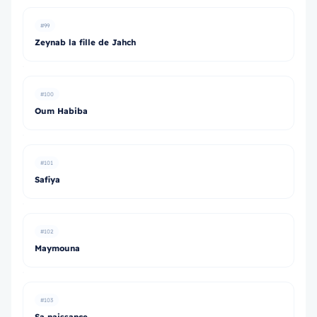
#99
Zeynab la fille de Jahch
#100
Oum Habiba
#101
Safiya
#102
Maymouna
#103
Sa naissance