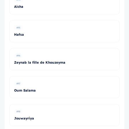
Aicha
#95
Hafsa
#96
Zeynab la fille de Khouzeyma
#97
Oum Salama
#98
Jouwayriya