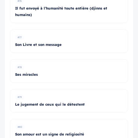
#76
Il fut envoyé à l’humanité toute entière (djinns et
humains)
#77
Son Livre et son message
#78
Ses miracles
#79
Le jugement de ceux qui le détestent
#80
Son amour est un signe de religiosité