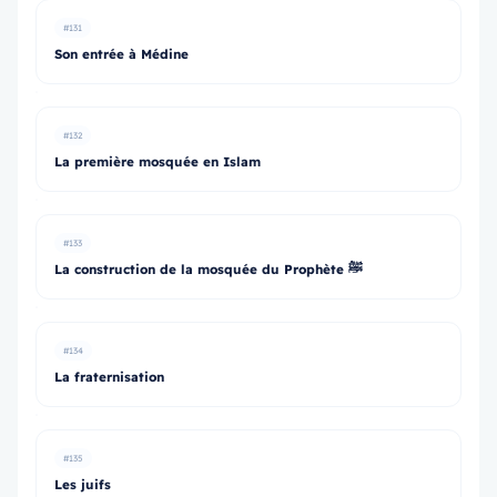
#131
Son entrée à Médine
#132
La première mosquée en Islam
#133
La construction de la mosquée du Prophète ﷺ
#134
La fraternisation
#135
Les juifs