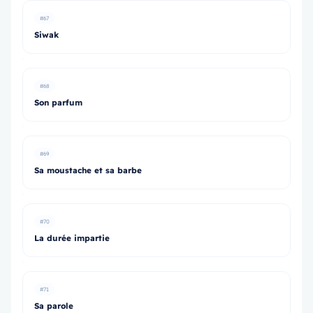
#67
Siwak
#68
Son parfum
#69
Sa moustache et sa barbe
#70
La durée impartie
#71
Sa parole