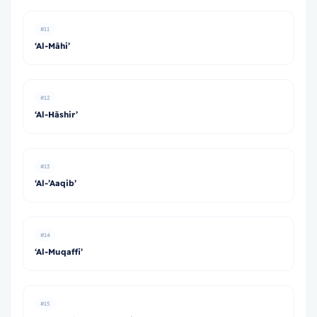
#11
‘Al-Māhi’
#12
‘Al-Hāshir’
#13
‘Al-’Aaqib’
#14
‘Al-Muqaffi’
#15