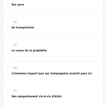
Ses yeux
#30
Sa transpiration
#31
Le sceau de la prophétie
#32
L’immense respect que ses Compagnons avaient pour lui
#33
Son comportement vis-à-vis d’Allah