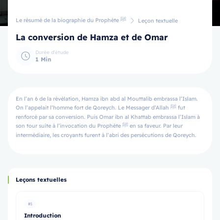
Le résumé de la biographie du Prophète ﷺ
Leçon textuelle
La conversion de Hamza et de Omar
Durée d'étude
1 Min
En l’an 6 de la révélation, Hamza ibn abd al Mouttalib embrassa l’Islam.
On l’appelait l’homme fort de Qoreych. Le Messager d’Allah ﷺ fut
renforcé par sa conversion. Puis Omar ibn al Khattab embrassa l’Islam à
son tour suite à l’invocation du Prophète ﷺ en sa faveur. Par leur
intermédiaire, les croyants furent à l’abri des persécutions de Qoreych.
Leçons textuelles
#1
Introduction