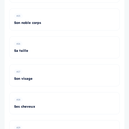
#25
Son noble corps
#26
Sa taille
#27
Son visage
#28
Ses cheveux
#29