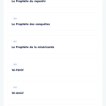
Le Prophète du repentir
#16
Le Prophète des conquêtes
#17
Le Prophète de la miséricorde
#18
‘Al-Fātih’
#19
‘Al-Amin’