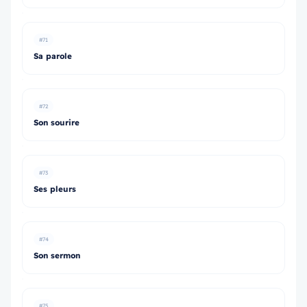
#71
Sa parole
#72
Son sourire
#73
Ses pleurs
#74
Son sermon
#75