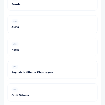
Sawda
#94
Aicha
#95
Hafsa
#96
Zeynab la fille de Khouzeyma
#97
Oum Salama