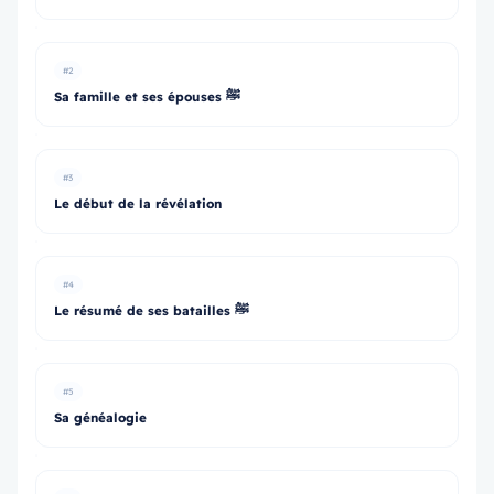
#2
Sa famille et ses épouses ﷺ
#3
Le début de la révélation
#4
Le résumé de ses batailles ﷺ
#5
Sa généalogie