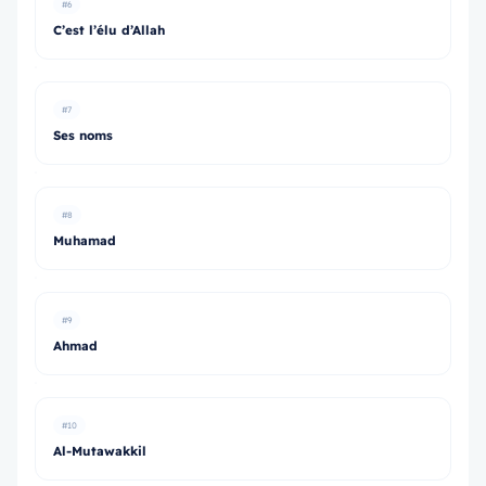
#6
C’est l’élu d’Allah
#7
Ses noms
#8
Muhamad
#9
Ahmad
#10
Al-Mutawakkil