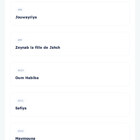
#98
Jouwayriya
#99
Zeynab la fille de Jahch
#100
Oum Habiba
#101
Safiya
#102
Maymouna