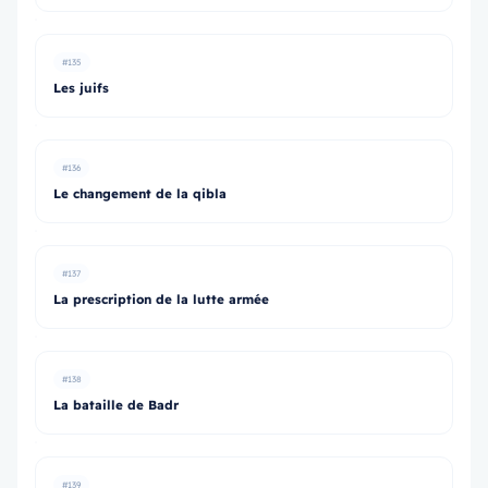
#135
Les juifs
#136
Le changement de la qibla
#137
La prescription de la lutte armée
#138
La bataille de Badr
#139