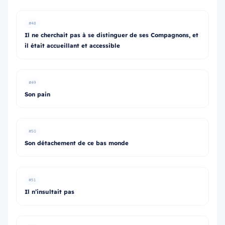
#48
Il ne cherchait pas à se distinguer de ses Compagnons, et
il était accueillant et accessible
#49
Son pain
#50
Son détachement de ce bas monde
#51
Il n’insultait pas