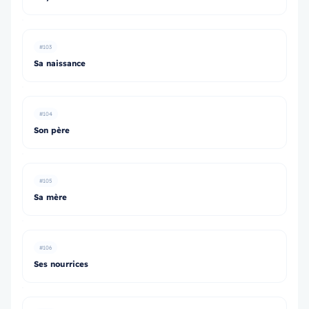
#103
Sa naissance
#104
Son père
#105
Sa mère
#106
Ses nourrices