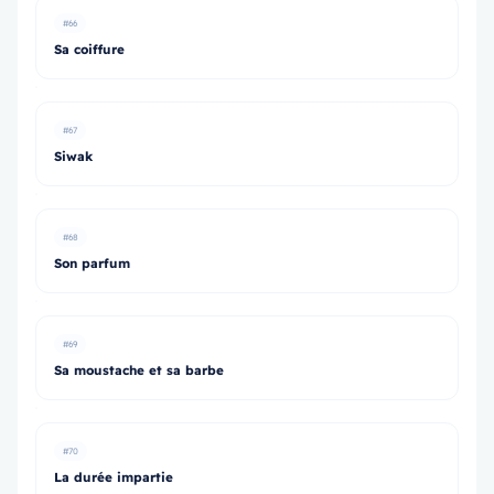
#66
Sa coiffure
#67
Siwak
#68
Son parfum
#69
Sa moustache et sa barbe
#70
La durée impartie