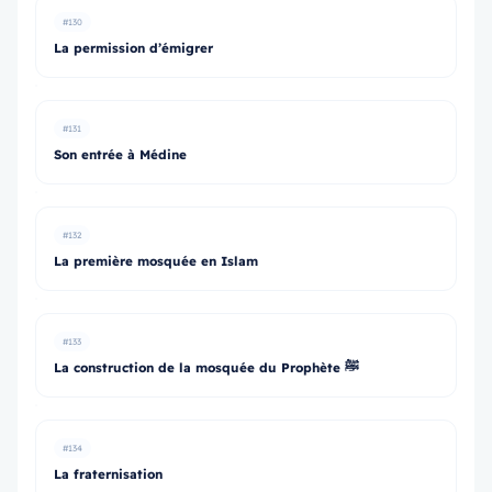
#130
La permission d’émigrer
#131
Son entrée à Médine
#132
La première mosquée en Islam
#133
La construction de la mosquée du Prophète ﷺ
#134
La fraternisation