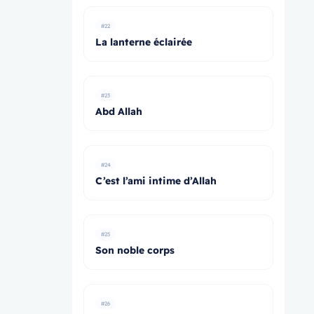
#22
La lanterne éclairée
#23
Abd Allah
#24
C’est l’ami intime d’Allah
#25
Son noble corps
#26