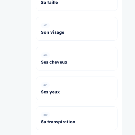
Sa taille
#27
Son visage
#28
Ses cheveux
#29
Ses yeux
#30
Sa transpiration