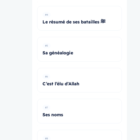
#4
Le résumé de ses batailles ﷺ
#5
Sa généalogie
#6
C’est l’élu d’Allah
#7
Ses noms
#8