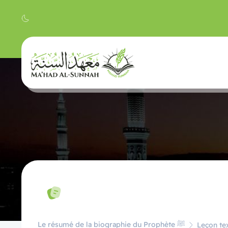
Le résumé de la biographie du Prophète ﷺ
Leçon tex