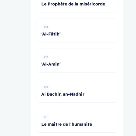
Le Prophète de la miséricorde
#18
‘Al-Fātih’
#19
‘Al-Amin’
#20
Al Bachir, an-Nadhir
#21
Le maitre de l’humanité