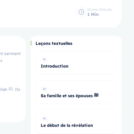
Durée d'étude
1 Min
Leçons textuelles
ent serment
#1
Introduction
. Ils
#2
Sa famille et ses épouses ﷺ
#3
Le début de la révélation