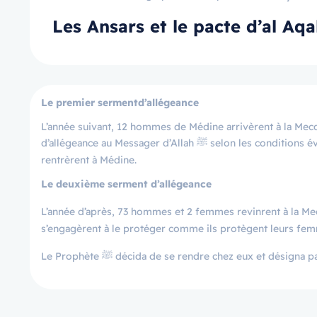
Les Ansars et le pacte d’al Aq
Le premier sermentd’allégeance
L’année suivant, 12 hommes de Médine arrivèrent à la Mecqu
d’allégeance au Messager d’Allah ﷺ selon les conditions évoquées à la fin du chapitre 60, à un endroit nommé al Aqaba. Puis ils
rentrèrent à Médine.
Le deuxième serment d’allégeance
L’année d’après, 73 hommes et 2 femmes revinrent à la Mecqu
s’engagèrent à le protéger comme ils protègent leurs fem
Le Prophète ﷺ décida de se rendre chez eux et désign