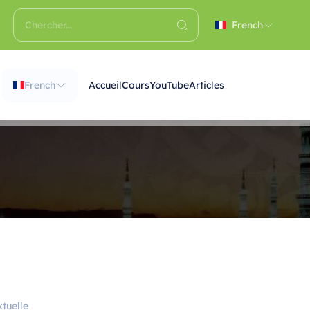
French
French
Accueil
Cours
YouTube
Articles
tuelle