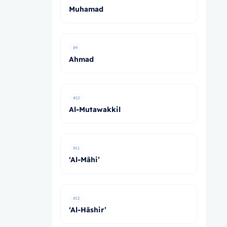
Muhamad
#9
Ahmad
#10
Al-Mutawakkil
#11
‘Al-Māhi’
#12
‘Al-Hāshir’