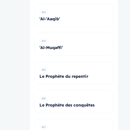
#13
‘Al-’Aaqib’
#14
‘Al-Muqaffi’
#15
Le Prophète du repentir
#16
Le Prophète des conquêtes
#17