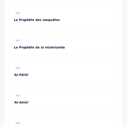
#16
Le Prophète des conquêtes
#17
Le Prophète de la miséricorde
#18
‘Al-Fātih’
#19
‘Al-Amin’
#20