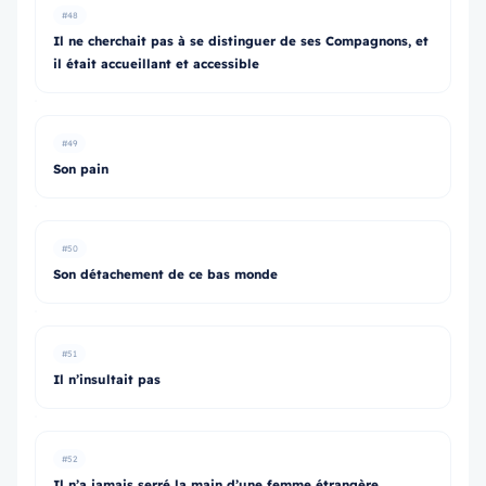
#48
Il ne cherchait pas à se distinguer de ses Compagnons, et
il était accueillant et accessible
#49
Son pain
#50
Son détachement de ce bas monde
#51
Il n’insultait pas
#52
Il n’a jamais serré la main d’une femme étrangère