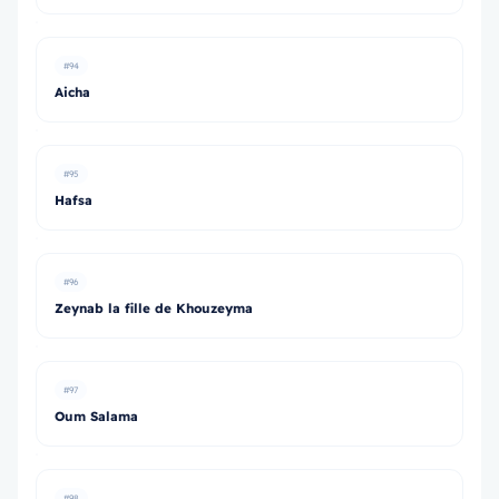
#94
Aicha
#95
Hafsa
#96
Zeynab la fille de Khouzeyma
#97
Oum Salama
#98