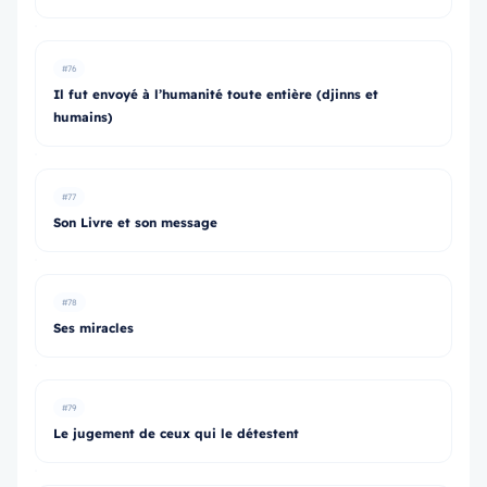
#76
Il fut envoyé à l’humanité toute entière (djinns et
humains)
#77
Son Livre et son message
#78
Ses miracles
#79
Le jugement de ceux qui le détestent