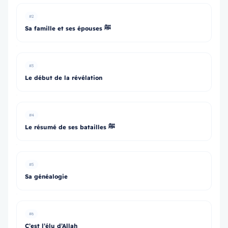
#2
Sa famille et ses épouses ﷺ
#3
Le début de la révélation
#4
Le résumé de ses batailles ﷺ
#5
Sa généalogie
#6
C’est l’élu d’Allah