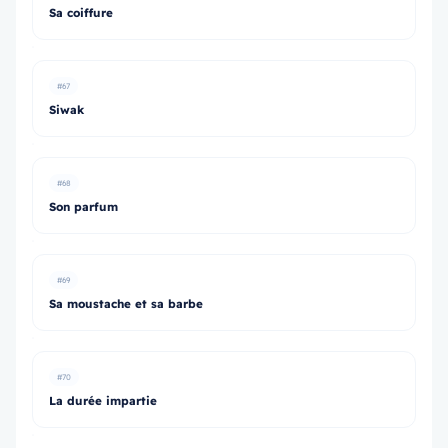
Sa coiffure
#67
Siwak
#68
Son parfum
#69
Sa moustache et sa barbe
#70
La durée impartie