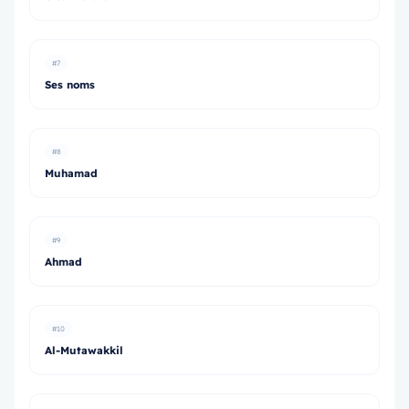
#7
Ses noms
#8
Muhamad
#9
Ahmad
#10
Al-Mutawakkil