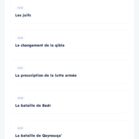
#135
Les juifs
#136
Le changement de la qibla
#137
La prescription de la lutte armée
#138
La bataille de Badr
#139
La bataille de Qaynouqa’