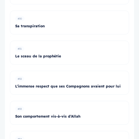
#30
Sa transpiration
#31
Le sceau de la prophétie
#32
L’immense respect que ses Compagnons avaient pour lui
#33
Son comportement vis-à-vis d’Allah