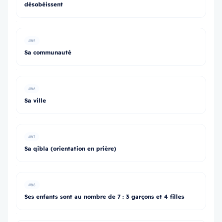
désobéissent
#85
Sa communauté
#86
Sa ville
#87
Sa qibla (orientation en prière)
#88
Ses enfants sont au nombre de 7 : 3 garçons et 4 filles