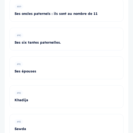
#89
Ses oncles paternels : ils sont au nombre de 11
#90
Ses six tantes paternelles.
#91
Ses épouses
#92
Khadija
#93
Sawda