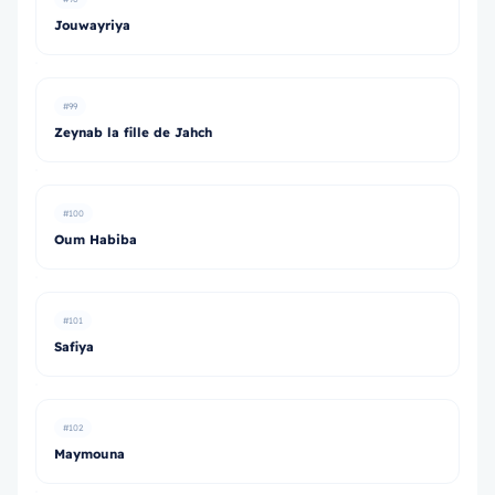
Jouwayriya
#99
Zeynab la fille de Jahch
#100
Oum Habiba
#101
Safiya
#102
Maymouna