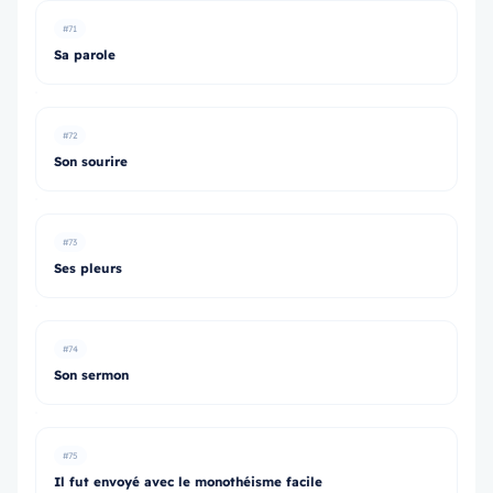
#71
Sa parole
#72
Son sourire
#73
Ses pleurs
#74
Son sermon
#75
Il fut envoyé avec le monothéisme facile