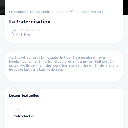
Le résumé de la biographie du Prophète ﷺ
Leçon textuelle
La fraternisation
Durée d'étude
1 Min
Après avoir construit la mosquée, le Prophète fraternisa entre les
Mouhajirounes (les Emigrés mecquois) et les Ansars (les Médinois). Ils
étaient 90. Ils devinrent ainsi des frères à part entière et héritaient les uns
les autres jusqu’à la bataille de Badr.
Leçons textuelles
#1
Introduction