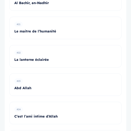
Al Bachir, an-Nadhir
#21
Le maitre de l’humanité
#22
La lanterne éclairée
#23
Abd Allah
#24
C’est l’ami intime d’Allah