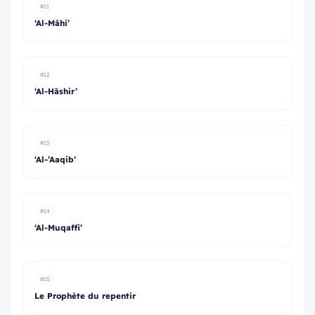
#11
‘Al-Māhi’
#12
‘Al-Hāshir’
#13
‘Al-’Aaqib’
#14
‘Al-Muqaffi’
#15
Le Prophète du repentir