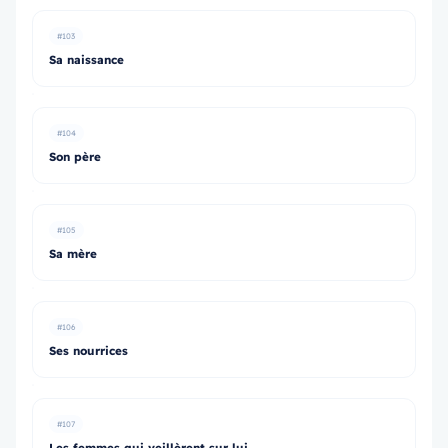
#103
Sa naissance
#104
Son père
#105
Sa mère
#106
Ses nourrices
#107
Les femmes qui veillèrent sur lui