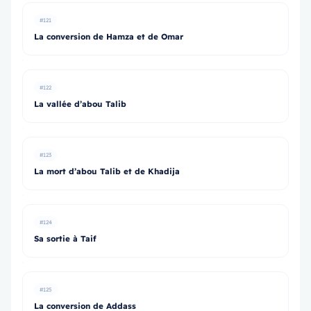
#121
La conversion de Hamza et de Omar
#122
La vallée d’abou Talib
#123
La mort d’abou Talib et de Khadija
#124
Sa sortie à Taif
#125
La conversion de Addass