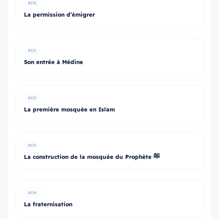
#130
La permission d’émigrer
#131
Son entrée à Médine
#132
La première mosquée en Islam
#133
La construction de la mosquée du Prophète ﷺ
#134
La fraternisation