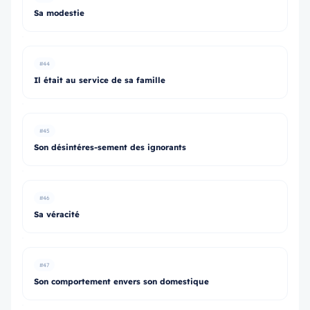
Sa modestie
#44
Il était au service de sa famille
#45
Son désintéres-sement des ignorants
#46
Sa véracité
#47
Son comportement envers son domestique