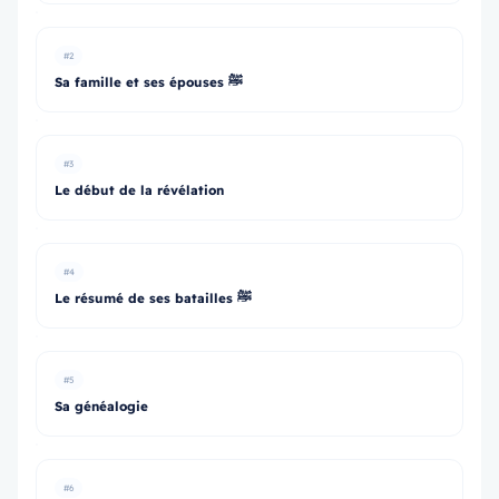
#2
Sa famille et ses épouses ﷺ
#3
Le début de la révélation
#4
Le résumé de ses batailles ﷺ
#5
Sa généalogie
#6