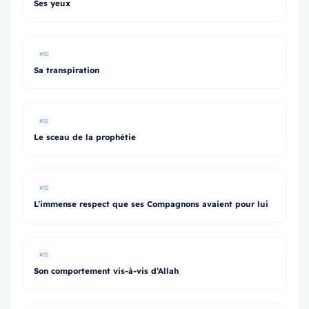
Ses yeux
#30
Sa transpiration
#31
Le sceau de la prophétie
#32
L’immense respect que ses Compagnons avaient pour lui
#33
Son comportement vis-à-vis d’Allah