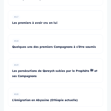
#117
Les premiers à avoir cru en lui
#118
Quelques uns des premiers Compagnons à s’être soumis
#119
Les persécutions de Qoreych subies par le Prophète ﷺ et
ses Compagnons
#120
L’émigration en Abyssine (Ethiopie actuelle)