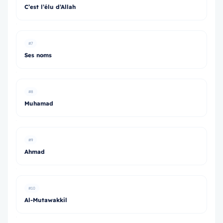
C’est l’élu d’Allah
#7
Ses noms
#8
Muhamad
#9
Ahmad
#10
Al-Mutawakkil