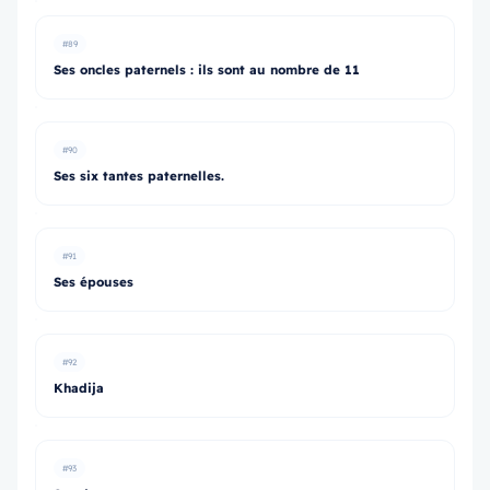
#89
Ses oncles paternels : ils sont au nombre de 11
#90
Ses six tantes paternelles.
#91
Ses épouses
#92
Khadija
#93