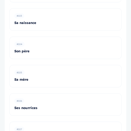
#103
Sa naissance
#104
Son père
#105
Sa mère
#106
Ses nourrices
#107