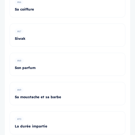
#66
Sa coiffure
#67
Siwak
#68
Son parfum
#69
Sa moustache et sa barbe
#70
La durée impartie