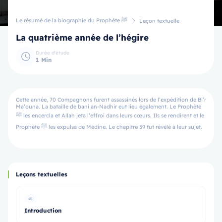
Le résumé de la biographie du Prophète ﷺ
Leçon textuelle
La quatrième année de l’hégire
Durée d'étude
1 Min
Cette année, 70 Compagnons furent assassinés lors de l’expédition de Bi’r
Ma’ouna. La bataille de bani an-Nadhir eut lieu également. Le Prophète
ﷺ les encercla et Allah jeta l’effroi dans leurs cœurs. Ils se rendirent et le
Prophète ﷺ les expulsa de Médine. Le chapitre 59 fut révélé à leur sujet.
Leçons textuelles
#1
Introduction