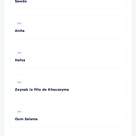
Sawda
#94
Aicha
#95
Hafsa
#96
Zeynab la fille de Khouzeyma
#97
Oum Salama