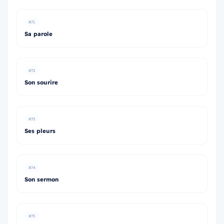
#71
Sa parole
#72
Son sourire
#73
Ses pleurs
#74
Son sermon
#75