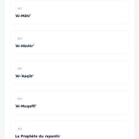
#11
‘Al-Māhi’
#12
‘Al-Hāshir’
#13
‘Al-’Aaqib’
#14
‘Al-Muqaffi’
#15
Le Prophète du repentir