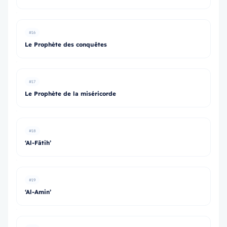
#16
Le Prophète des conquêtes
#17
Le Prophète de la miséricorde
#18
‘Al-Fātih’
#19
‘Al-Amin’