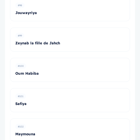
#98
Jouwayriya
#99
Zeynab la fille de Jahch
#100
Oum Habiba
#101
Safiya
#102
Maymouna