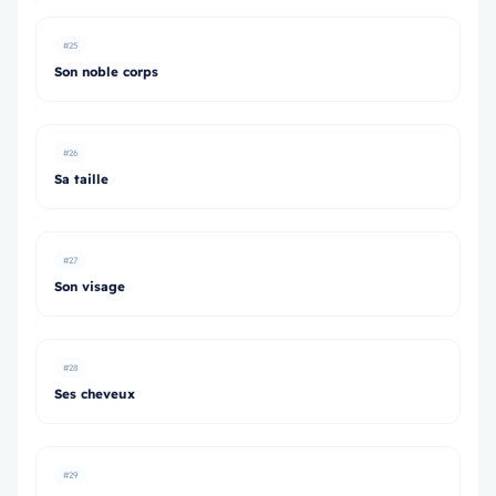
#25
Son noble corps
#26
Sa taille
#27
Son visage
#28
Ses cheveux
#29