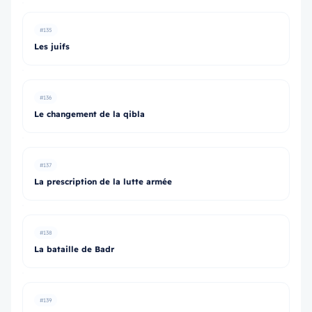
#135
Les juifs
#136
Le changement de la qibla
#137
La prescription de la lutte armée
#138
La bataille de Badr
#139