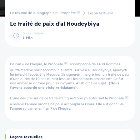
Le résumé de la biographie du Prophète ﷺ
Leçon textuelle
Le traité de paix d’al Houdeybiya
Durée d'étude
1 Min
En l’an 6 de l’hégire, le Prophète ﷺ, accompagné de 1400 hommes
quitta Médine pour accomplir la Omra. Arrivé à al Houdeybiya, Qoreych
lui interdit l’accès à la Mecque. Ils signèrent malgré tout un traité de paix
d’une durée de 10 ans durant lesquels les combats cesseraient. Ce fut
une immense victoire pour les croyants. Allah dit à ce sujet :
{Nous
t’avons accordé une victoire éclatante}
.
L’une des clauses de ce traité était que Qorecyh autorisait le Prophète ﷺ
à revenir l’année prochaine pour accomplir la Omra. Elle eut donc lieu
l’année suivante, en l’an 7 de l’hégire.
Leçons textuelles