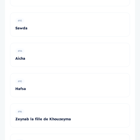
#93
Sawda
#94
Aicha
#95
Hafsa
#96
Zeynab la fille de Khouzeyma