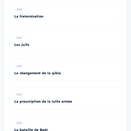
#134
La fraternisation
#135
Les juifs
#136
Le changement de la qibla
#137
La prescription de la lutte armée
#138
La bataille de Badr