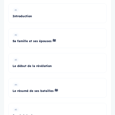
#1
Introduction
#2
Sa famille et ses épouses ﷺ
#3
Le début de la révélation
#4
Le résumé de ses batailles ﷺ
#5