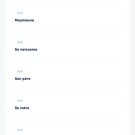
#102
Maymouna
#103
Sa naissance
#104
Son père
#105
Sa mère
#106