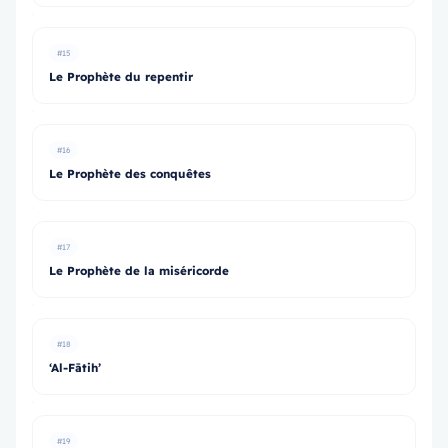
#15
Le Prophète du repentir
#16
Le Prophète des conquêtes
#17
Le Prophète de la miséricorde
#18
‘Al-Fātih’
#19