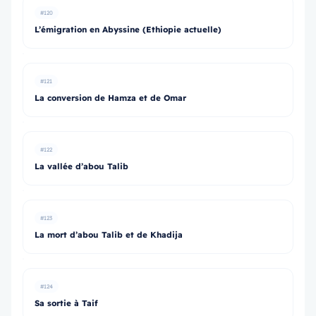
#120
L’émigration en Abyssine (Ethiopie actuelle)
#121
La conversion de Hamza et de Omar
#122
La vallée d’abou Talib
#123
La mort d’abou Talib et de Khadija
#124
Sa sortie à Taif