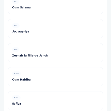
#97
Oum Salama
#98
Jouwayriya
#99
Zeynab la fille de Jahch
#100
Oum Habiba
#101
Safiya