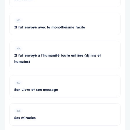
#75
Il fut envoyé avec le monothéisme facile
#76
Il fut envoyé à l’humanité toute entière (djinns et
humains)
#77
Son Livre et son message
#78
Ses miracles