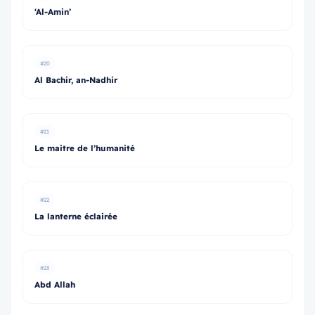
‘Al-Amin’
#20
Al Bachir, an-Nadhir
#21
Le maitre de l’humanité
#22
La lanterne éclairée
#23
Abd Allah