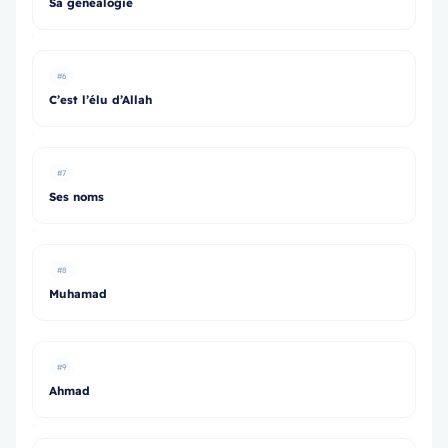
Sa généalogie
#6
C’est l’élu d’Allah
#7
Ses noms
#8
Muhamad
#9
Ahmad