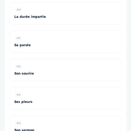
#70
La durée impartie
#71
Sa parole
#72
Son sourire
#73
Ses pleurs
#74
Son sermon