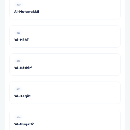
#10
Al-Mutawakkil
#11
‘Al-Māhi’
#12
‘Al-Hāshir’
#13
‘Al-’Aaqib’
#14
‘Al-Muqaffi’