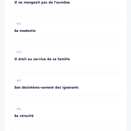
Il ne mangeait pas de l’aumône
#43
Sa modestie
#44
Il était au service de sa famille
#45
Son désintéres-sement des ignorants
#46
Sa véracité