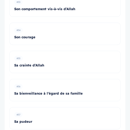
#33
Son comportement vis-à-vis d’Allah
#34
Son courage
#35
Sa crainte d’Allah
#36
Sa bienveillance à l’égard de sa famille
#37
Sa pudeur