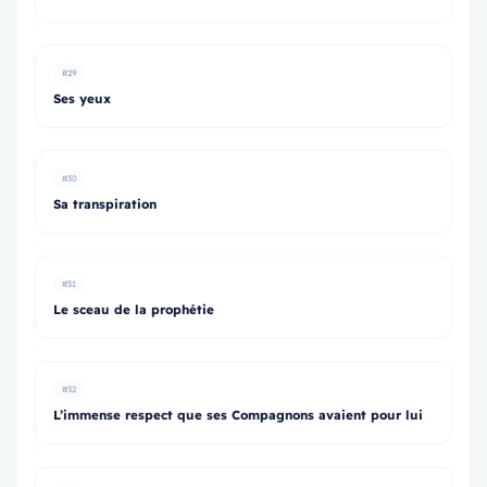
#29
Ses yeux
#30
Sa transpiration
#31
Le sceau de la prophétie
#32
L’immense respect que ses Compagnons avaient pour lui