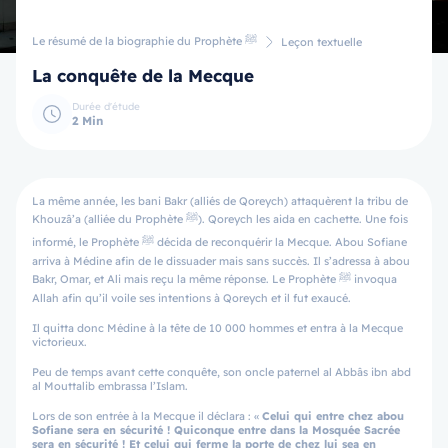
Le résumé de la biographie du Prophète ﷺ
Leçon textuelle
La conquête de la Mecque
Durée d'étude
2 Min
La même année, les bani Bakr (alliés de Qoreych) attaquèrent la tribu de
Khouzâ’a (alliée du Prophète ﷺ). Qoreych les aida en cachette. Une fois
informé, le Prophète ﷺ décida de reconquérir la Mecque. Abou Sofiane
arriva à Médine afin de le dissuader mais sans succès. Il s’adressa à abou
Bakr, Omar, et Ali mais reçu la même réponse. Le Prophète ﷺ invoqua
Allah afin qu’il voile ses intentions à Qoreych et il fut exaucé.
Il quitta donc Médine à la tête de 10 000 hommes et entra à la Mecque
victorieux.
Peu de temps avant cette conquête, son oncle paternel al Abbâs ibn abd
al Mouttalib embrassa l’Islam.
Lors de son entrée à la Mecque il déclara : «
Celui qui entre chez abou
Sofiane sera en sécurité ! Quiconque entre dans la Mosquée Sacrée
sera en sécurité ! Et celui qui ferme la porte de chez lui sea en