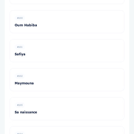
#100
Oum Habiba
#101
Safiya
#102
Maymouna
#103
Sa naissance