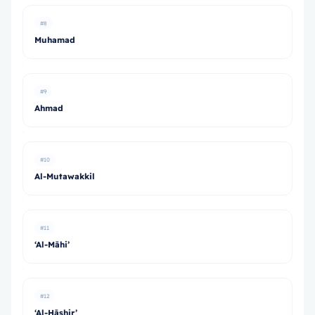
#8
Muhamad
#9
Ahmad
#10
Al-Mutawakkil
#11
‘Al-Māhi’
#12
‘Al-Hāshir’