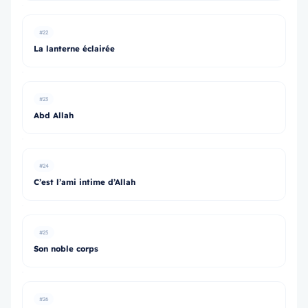
#22
La lanterne éclairée
#23
Abd Allah
#24
C’est l’ami intime d’Allah
#25
Son noble corps
#26