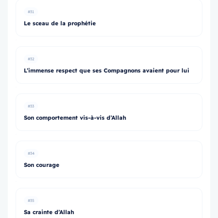
#31
Le sceau de la prophétie
#32
L’immense respect que ses Compagnons avaient pour lui
#33
Son comportement vis-à-vis d’Allah
#34
Son courage
#35
Sa crainte d’Allah