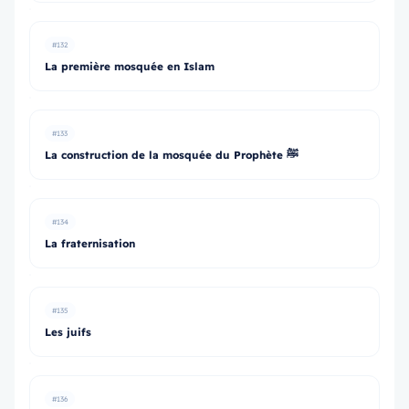
#132
La première mosquée en Islam
#133
La construction de la mosquée du Prophète ﷺ
#134
La fraternisation
#135
Les juifs
#136