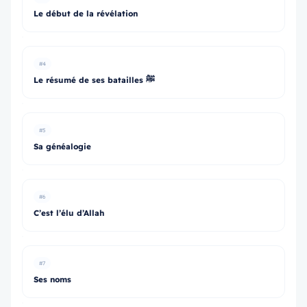
Le début de la révélation
#4
Le résumé de ses batailles ﷺ
#5
Sa généalogie
#6
C’est l’élu d’Allah
#7
Ses noms