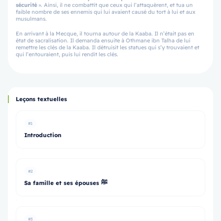
sécurité
». Ainsi, il ne combattit que ceux qui l’attaquèrent, et tua un
faible nombre de ses ennemis qui lui avaient causé du tort à lui et aux
musulmans.
En arrivant à la Mecque, il tourna autour de la Kaaba. Il n’était pas en
état de sacralisation. Il demanda ensuite à Othmane ibn Talha de lui
remettre les clés de la Kaaba. Il détruisit les statues qui s’y trouvaient et
qui l’entouraient, puis lui rendit les clés.
Leçons textuelles
#1
Introduction
#2
Sa famille et ses épouses ﷺ
#3