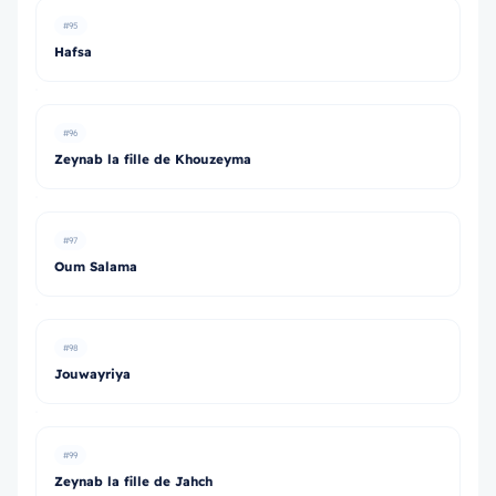
#95
Hafsa
#96
Zeynab la fille de Khouzeyma
#97
Oum Salama
#98
Jouwayriya
#99
Zeynab la fille de Jahch