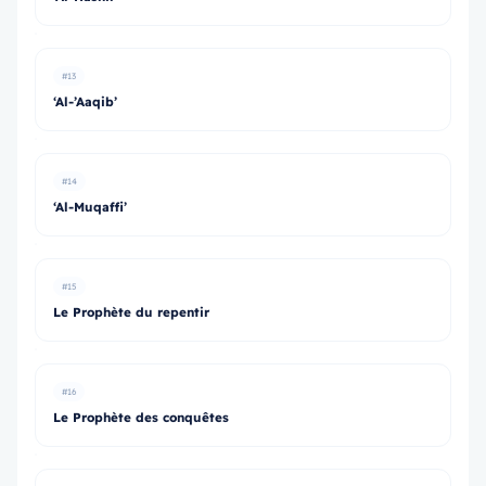
#13
‘Al-’Aaqib’
#14
‘Al-Muqaffi’
#15
Le Prophète du repentir
#16
Le Prophète des conquêtes