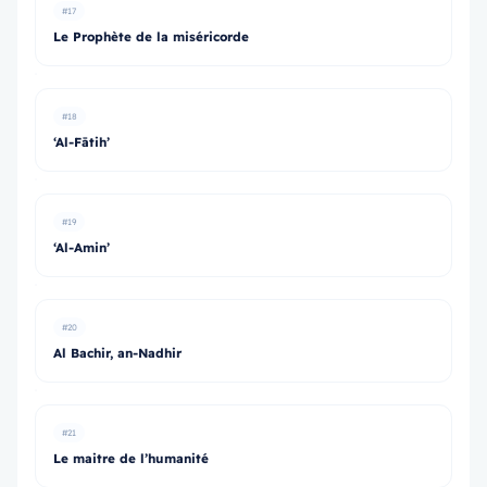
#17
Le Prophète de la miséricorde
#18
‘Al-Fātih’
#19
‘Al-Amin’
#20
Al Bachir, an-Nadhir
#21
Le maitre de l’humanité