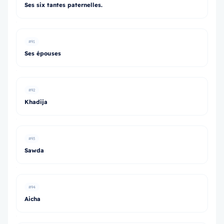
Ses six tantes paternelles.
#91
Ses épouses
#92
Khadija
#93
Sawda
#94
Aicha