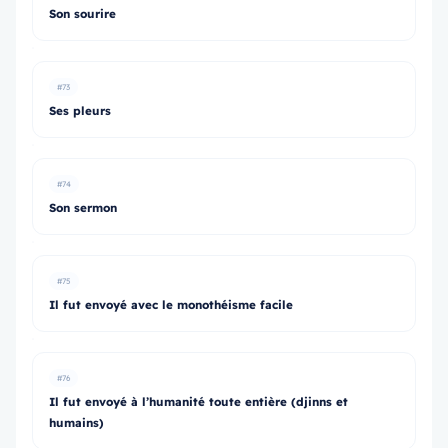
Son sourire
#73
Ses pleurs
#74
Son sermon
#75
Il fut envoyé avec le monothéisme facile
#76
Il fut envoyé à l’humanité toute entière (djinns et
humains)