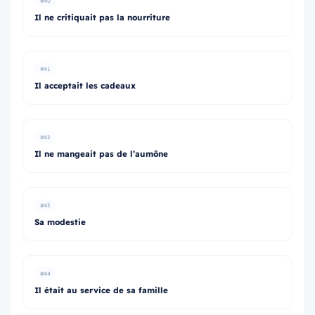
#40
Il ne critiquait pas la nourriture
#41
Il acceptait les cadeaux
#42
Il ne mangeait pas de l’aumône
#43
Sa modestie
#44
Il était au service de sa famille