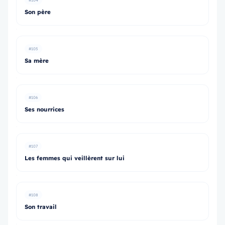
#104
Son père
#105
Sa mère
#106
Ses nourrices
#107
Les femmes qui veillèrent sur lui
#108
Son travail