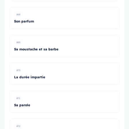
#68
Son parfum
#69
Sa moustache et sa barbe
#70
La durée impartie
#71
Sa parole
#72