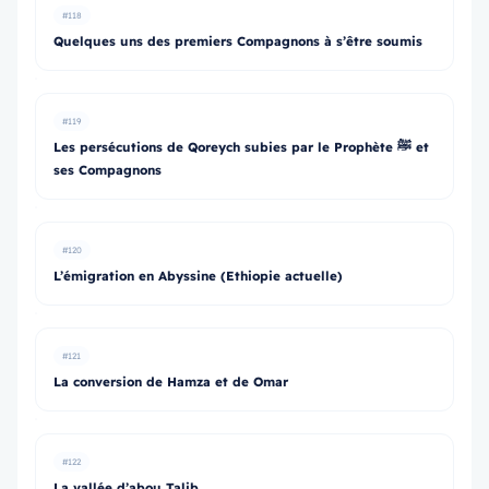
#118
Quelques uns des premiers Compagnons à s’être soumis
#119
Les persécutions de Qoreych subies par le Prophète ﷺ et
ses Compagnons
#120
L’émigration en Abyssine (Ethiopie actuelle)
#121
La conversion de Hamza et de Omar
#122
La vallée d’abou Talib