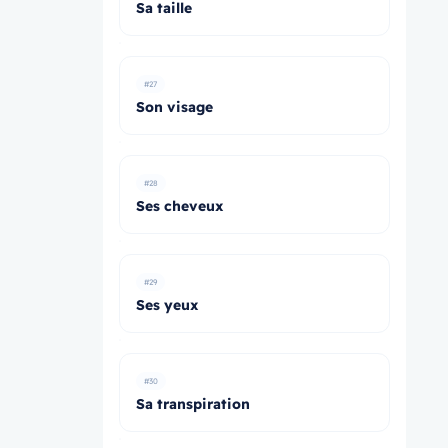
Sa taille
#27
Son visage
#28
Ses cheveux
#29
Ses yeux
#30
Sa transpiration