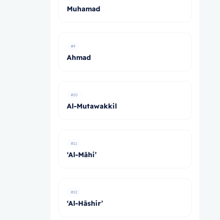
Muhamad
#9
Ahmad
#10
Al-Mutawakkil
#11
‘Al-Māhi’
#12
‘Al-Hāshir’