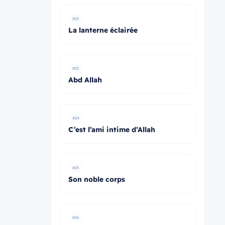
#22
La lanterne éclairée
#23
Abd Allah
#24
C’est l’ami intime d’Allah
#25
Son noble corps
#26