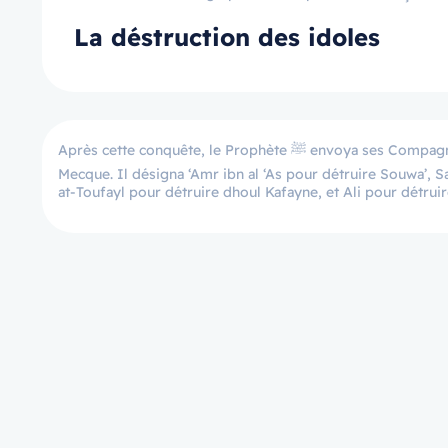
La déstruction des idoles
Après cette conquête, le Prophète ﷺ envoya ses Compagnons afin qu’ils détruisent les statues qui étaient adorées à l’extérieur de la
Mecque. Il désigna ‘Amr ibn al ‘As pour détruire Souwa’, Sa
at-Toufayl pour détruire dhoul Kafayne, et Ali pour détruire