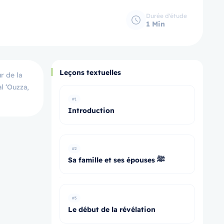
Durée d'étude
1 Min
Leçons textuelles
l ‘Ouzza,
#1
Introduction
#2
Sa famille et ses épouses ﷺ
#3
Le début de la révélation