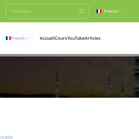
French
French
Accueil
Cours
YouTube
Articles
tuelle