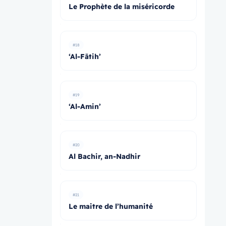
Le Prophète de la miséricorde
#18
‘Al-Fātih’
#19
‘Al-Amin’
#20
Al Bachir, an-Nadhir
#21
Le maitre de l’humanité