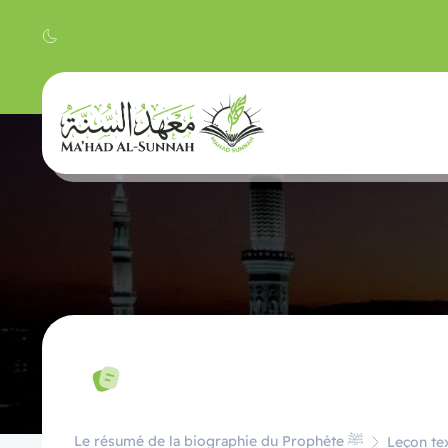
Le résumé de la biographie du Prophète ﷺ
Leçon tex