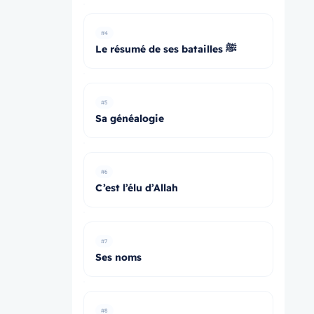
#4
Le résumé de ses batailles ﷺ
#5
Sa généalogie
#6
C’est l’élu d’Allah
#7
Ses noms
#8