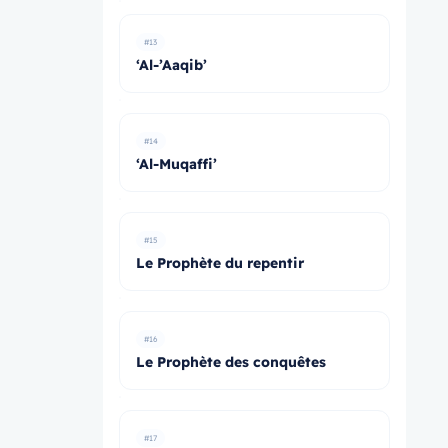
#13
‘Al-’Aaqib’
#14
‘Al-Muqaffi’
#15
Le Prophète du repentir
#16
Le Prophète des conquêtes
#17