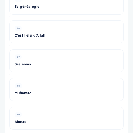
Sa généalogie
#6
C’est l’élu d’Allah
#7
Ses noms
#8
Muhamad
#9
Ahmad