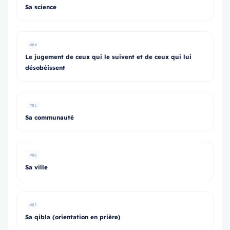
Sa science
#84
Le jugement de ceux qui le suivent et de ceux qui lui
désobéissent
#85
Sa communauté
#86
Sa ville
#87
Sa qibla (orientation en prière)