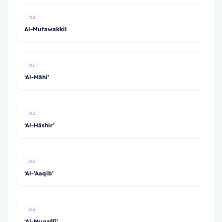
#10
Al-Mutawakkil
#11
‘Al-Māhi’
#12
‘Al-Hāshir’
#13
‘Al-’Aaqib’
#14
‘Al-Muqaffi’