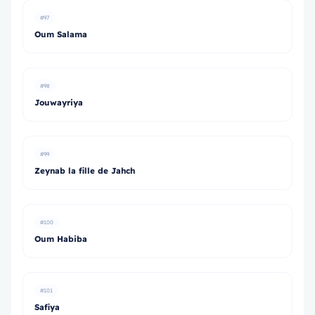
#97
Oum Salama
#98
Jouwayriya
#99
Zeynab la fille de Jahch
#100
Oum Habiba
#101
Safiya