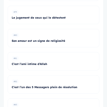
#79
Le jugement de ceux qui le détestent
#80
Son amour est un signe de religiosité
#81
C’est l’ami intime d’Allah
#82
C’est l’un des 5 Messagers plein de résolution
#83