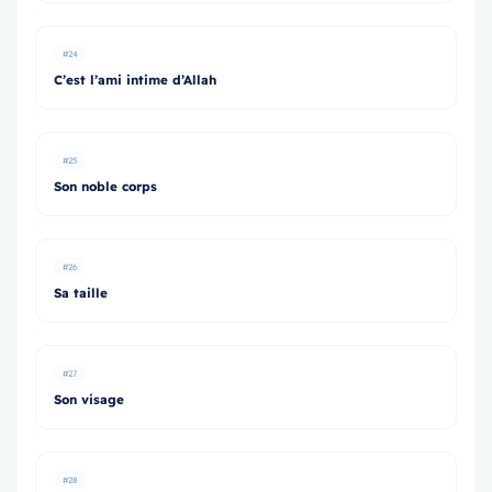
#24
C’est l’ami intime d’Allah
#25
Son noble corps
#26
Sa taille
#27
Son visage
#28