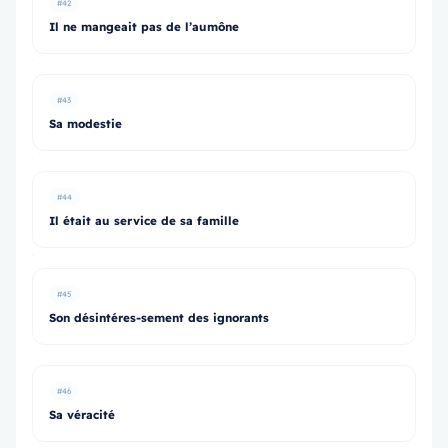
#42
Il ne mangeait pas de l’aumône
#43
Sa modestie
#44
Il était au service de sa famille
#45
Son désintéres-sement des ignorants
#46
Sa véracité