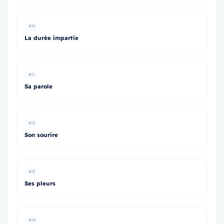
#70
La durée impartie
#71
Sa parole
#72
Son sourire
#73
Ses pleurs
#74