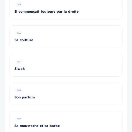
#65
Il commençait toujours par la droite
#66
Sa coiffure
#67
Siwak
#68
Son parfum
#69
Sa moustache et sa barbe