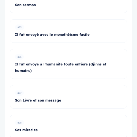
Son sermon
#75
Il fut envoyé avec le monothéisme facile
#76
Il fut envoyé à l’humanité toute entière (djinns et
humains)
#77
Son Livre et son message
#78
Ses miracles