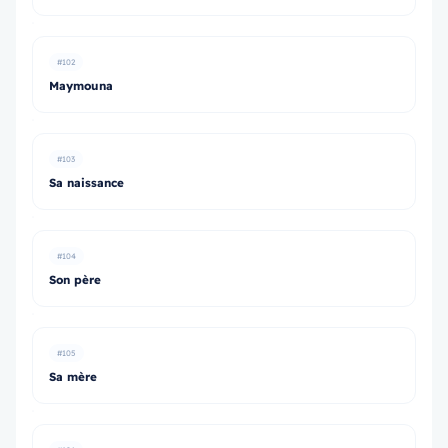
#102
Maymouna
#103
Sa naissance
#104
Son père
#105
Sa mère