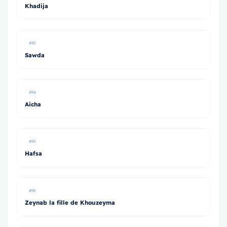
Khadija
#93
Sawda
#94
Aicha
#95
Hafsa
#96
Zeynab la fille de Khouzeyma