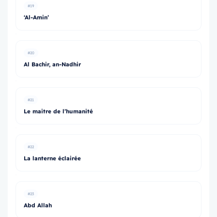
#19
‘Al-Amin’
#20
Al Bachir, an-Nadhir
#21
Le maitre de l’humanité
#22
La lanterne éclairée
#23
Abd Allah