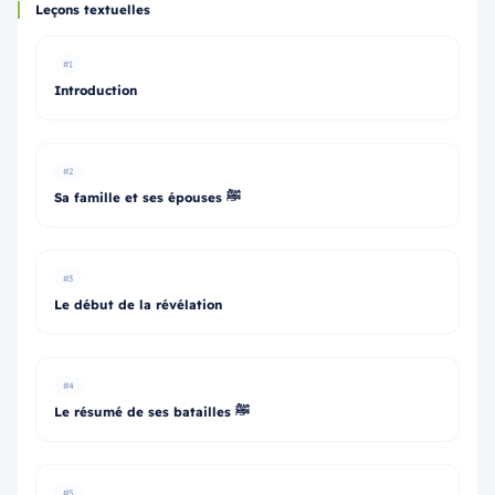
Leçons textuelles
#1
Introduction
#2
Sa famille et ses épouses ﷺ
#3
Le début de la révélation
#4
Le résumé de ses batailles ﷺ
#5