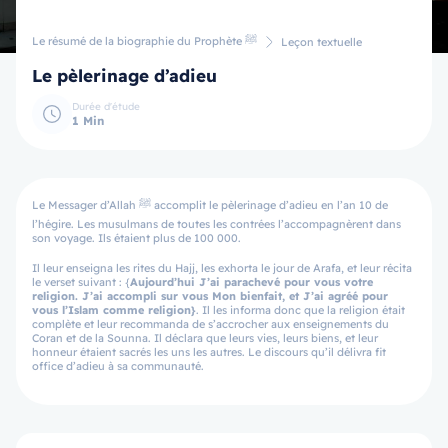
Le résumé de la biographie du Prophète ﷺ
Leçon textuelle
Le pèlerinage d’adieu
Durée d'étude
1 Min
Le Messager d’Allah ﷺ accomplit le pèlerinage d’adieu en l’an 10 de
l’hégire. Les musulmans de toutes les contrées l’accompagnèrent dans
son voyage. Ils étaient plus de 100 000.
Il leur enseigna les rites du Hajj, les exhorta le jour de Arafa, et leur récita
le verset suivant : {
Aujourd’hui J’ai parachevé pour vous votre
religion. J’ai accompli sur vous Mon bienfait, et J’ai agréé pour
vous l’Islam comme religion}
. Il les informa donc que la religion était
complète et leur recommanda de s’accrocher aux enseignements du
Coran et de la Sounna. Il déclara que leurs vies, leurs biens, et leur
honneur étaient sacrés les uns les autres. Le discours qu’il délivra fit
office d’adieu à sa communauté.