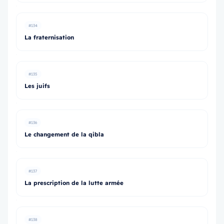
#134
La fraternisation
#135
Les juifs
#136
Le changement de la qibla
#137
La prescription de la lutte armée
#138