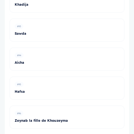
Khadija
#93
Sawda
#94
Aicha
#95
Hafsa
#96
Zeynab la fille de Khouzeyma