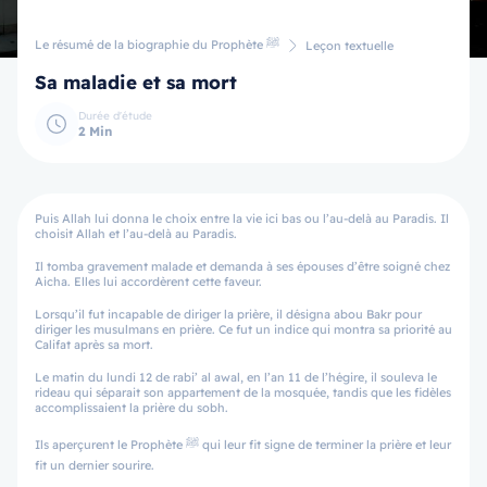
Le résumé de la biographie du Prophète ﷺ
Leçon textuelle
Sa maladie et sa mort
Durée d'étude
2 Min
Puis Allah lui donna le choix entre la vie ici bas ou l’au-delà au Paradis. Il
choisit Allah et l’au-delà au Paradis.
Il tomba gravement malade et demanda à ses épouses d’être soigné chez
Aicha. Elles lui accordèrent cette faveur.
Lorsqu’il fut incapable de diriger la prière, il désigna abou Bakr pour
diriger les musulmans en prière. Ce fut un indice qui montra sa priorité au
Califat après sa mort.
Le matin du lundi 12 de rabi’ al awal, en l’an 11 de l’hégire, il souleva le
rideau qui séparait son appartement de la mosquée, tandis que les fidèles
accomplissaient la prière du sobh.
Ils aperçurent le Prophète ﷺ qui leur fit signe de terminer la prière et leur
fit un dernier sourire.