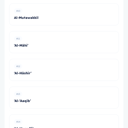
#10
Al-Mutawakkil
#11
‘Al-Māhi’
#12
‘Al-Hāshir’
#13
‘Al-’Aaqib’
#14