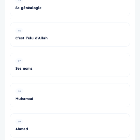
#5
Sa généalogie
#6
C’est l’élu d’Allah
#7
Ses noms
#8
Muhamad
#9
Ahmad