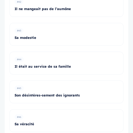
#42
Il ne mangeait pas de l’aumône
#43
Sa modestie
#44
Il était au service de sa famille
#45
Son désintéres-sement des ignorants
#46
Sa véracité