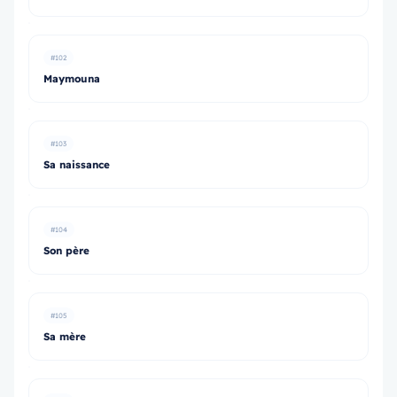
#102
Maymouna
#103
Sa naissance
#104
Son père
#105
Sa mère