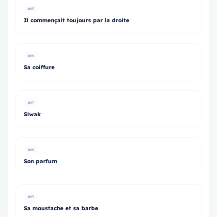
#65
Il commençait toujours par la droite
#66
Sa coiffure
#67
Siwak
#68
Son parfum
#69
Sa moustache et sa barbe