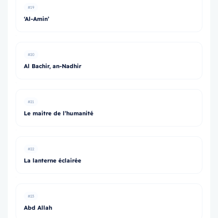
#19
‘Al-Amin’
#20
Al Bachir, an-Nadhir
#21
Le maitre de l’humanité
#22
La lanterne éclairée
#23
Abd Allah