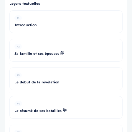
Leçons textuelles
#1
Introduction
#2
Sa famille et ses épouses ﷺ
#3
Le début de la révélation
#4
Le résumé de ses batailles ﷺ