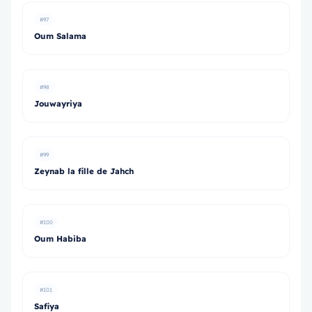
#97
Oum Salama
#98
Jouwayriya
#99
Zeynab la fille de Jahch
#100
Oum Habiba
#101
Safiya