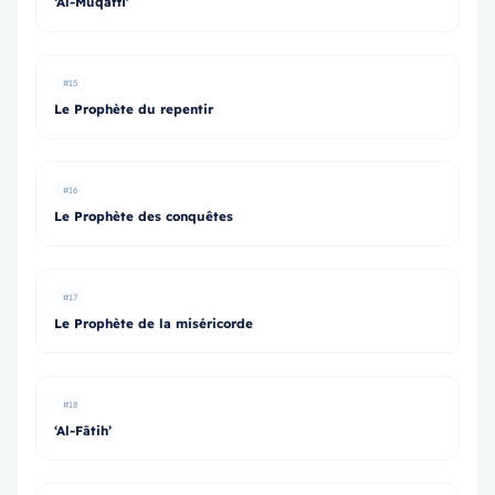
‘Al-Muqaffi’
#15
Le Prophète du repentir
#16
Le Prophète des conquêtes
#17
Le Prophète de la miséricorde
#18
‘Al-Fātih’