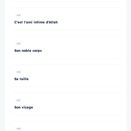
#24
C’est l’ami intime d’Allah
#25
Son noble corps
#26
Sa taille
#27
Son visage
#28