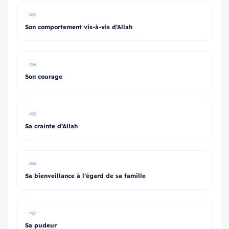
#33
Son comportement vis-à-vis d’Allah
#34
Son courage
#35
Sa crainte d’Allah
#36
Sa bienveillance à l’égard de sa famille
#37
Sa pudeur