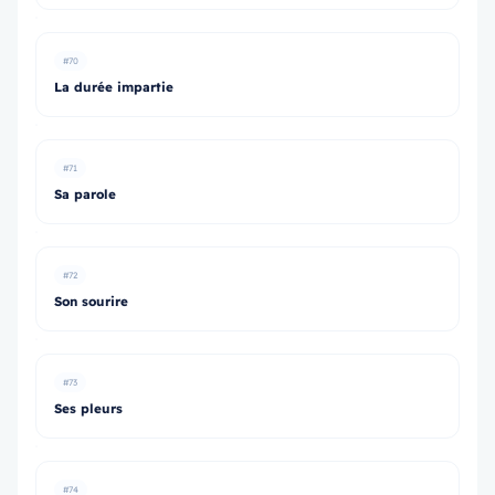
#70
La durée impartie
#71
Sa parole
#72
Son sourire
#73
Ses pleurs
#74