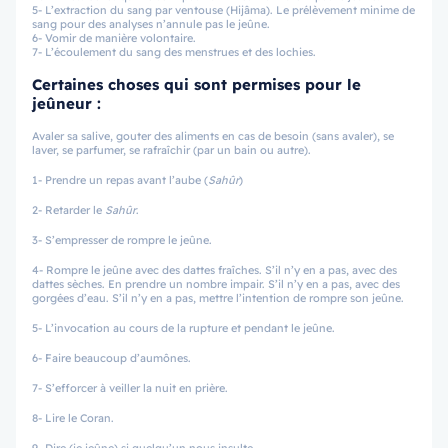
5- L’extraction du sang par ventouse (Hijâma). Le prélèvement minime de
sang pour des analyses n’annule pas le jeûne.
6- Vomir de manière volontaire.
7- L’écoulement du sang des menstrues et des lochies.
Certaines choses qui sont permises pour le
jeûneur :
Avaler sa salive, gouter des aliments en cas de besoin (sans avaler), se
laver, se parfumer, se rafraîchir (par un bain ou autre).
1- Prendre un repas avant l’aube (
Sahûr
)
2- Retarder le
Sahûr
.
3- S’empresser de rompre le jeûne.
4- Rompre le jeûne avec des dattes fraîches. S’il n’y en a pas, avec des
dattes sèches. En prendre un nombre impair. S’il n’y en a pas, avec des
gorgées d’eau. S’il n’y en a pas, mettre l’intention de rompre son jeûne.
5- L’invocation au cours de la rupture et pendant le jeûne.
6- Faire beaucoup d’aumônes.
7- S’efforcer à veiller la nuit en prière.
8- Lire le Coran.