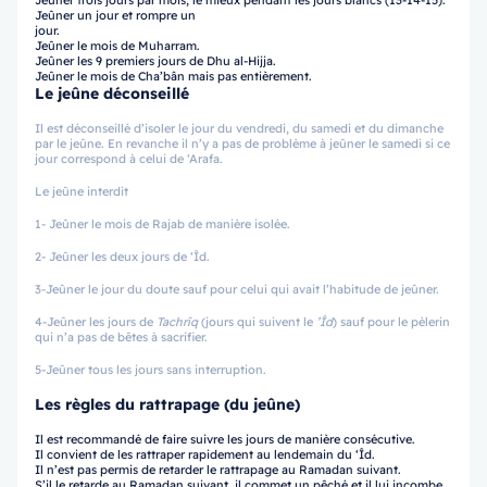
Jeûner trois jours par mois, le mieux pendant les jours blancs (13-14-15).
Jeûner un jour et rompre un
jour.
Jeûner le mois de Muharram.
Jeûner les 9 premiers jours de Dhu al-Hijja.
Jeûner le mois de Cha’bân mais pas entièrement.
Le jeûne déconseillé
Il est déconseillé d’isoler le jour du vendredi, du samedi et du dimanche
par le jeûne. En revanche il n’y a pas de problème à jeûner le samedi si ce
jour correspond à celui de ‘Arafa.
Le jeûne interdit
1- Jeûner le mois de Rajab de manière isolée.
2- Jeûner les deux jours de ‘Îd.
3-Jeûner le jour du doute sauf pour celui qui avait l’habitude de jeûner.
4-Jeûner les jours de
Tachrîq
(jours qui suivent le
’Îd
) sauf pour le pèlerin
qui n’a pas de bêtes à sacrifier.
5-Jeûner tous les jours sans interruption.
Les règles du rattrapage (du jeûne)
Il est recommandé de faire suivre les jours de manière consécutive.
Il convient de les rattraper rapidement au lendemain du ‘Îd.
Il n’est pas permis de retarder le rattrapage au Ramadan suivant.
S’il le retarde au Ramadan suivant, il commet un pêché et il lui incombe