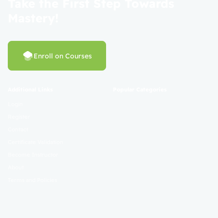
Take the First Step Towards
Mastery!
Enroll on Courses
Additional Links
Popular Categories
Login
Register
Contact
Certificate Validation
Become Instructor
About
Terms and Policies