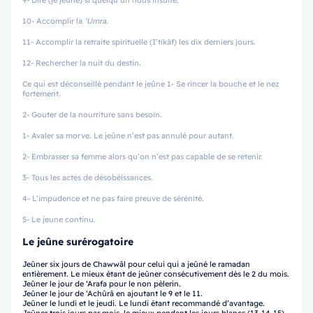
9- Dire (je jeûne) si quelqu’un nous insulte.
10- Accomplir la
‘Umra
.
11- Accomplir la retraite spirituelle (I’tikâf) les dix derniers jours.
12- Rechercher la nuit du destin.
Ce qui est déconseillé pendant le jeûne 1- Se rincer la bouche et le nez
fortement.
2- Gouter de la nourriture sans besoin.
1- Avaler sa morve. Le jeûne n’est pas annulé pour autant.
2- Embrasser sa femme alors qu’on n’est pas capable de se retenir.
3- Tous les actes de désobéissances.
4- L’impudence et ne pas faire preuve de sérénité.
5- Le jeune continu.
Le jeûne surérogatoire
Jeûner six jours de Chawwâl pour celui qui a jeûné le ramadan
entièrement. Le mieux étant de jeûner consécutivement dès le 2 du mois.
Jeûner le jour de ‘Arafa pour le non pèlerin.
Jeûner le jour de ‘Achûrâ en ajoutant le 9 et le 11.
Jeûner le lundi et le jeudi. Le lundi étant recommandé d’avantage.