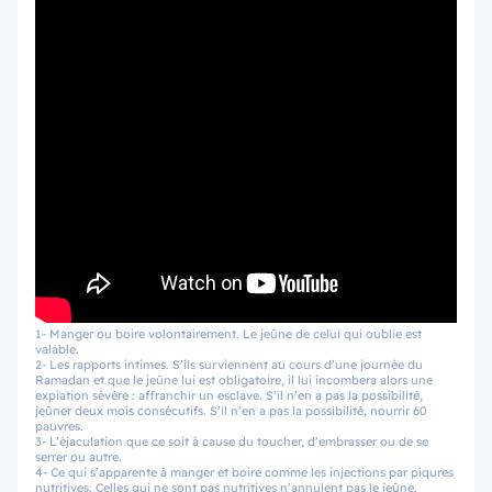
1- Manger ou boire volontairement. Le jeûne de celui qui oublie est
valable.
2- Les rapports intimes. S’ils surviennent au cours d’une journée du
Ramadan et que le jeûne lui est obligatoire, il lui incombera alors une
expiation sévère : affranchir un esclave. S’il n’en a pas la possibilité,
jeûner deux mois consécutifs. S’il n’en a pas la possibilité, nourrir 60
pauvres.
3- L’éjaculation que ce soit à cause du toucher, d’embrasser ou de se
serrer ou autre.
4- Ce qui s’apparente à manger et boire comme les injections par piqures
nutritives. Celles qui ne sont pas nutritives n’annulent pas le jeûne.