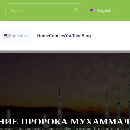
English
English
Home
Courses
YouTube
Blog
Мухаммадан расулюЛлах. Да поможет Нам в изучении Его религии и укреп