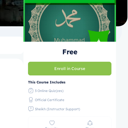
Free
Enroll in Course
This Course Includes
3 Online Quiz(zes)
Official Certificate
Sheikh (Instructor Support)