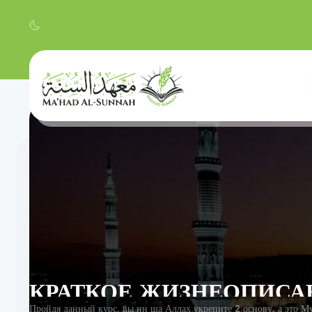
Пройдя данный курс, вы ин ща Аллах укрепите 2 основу, а это 