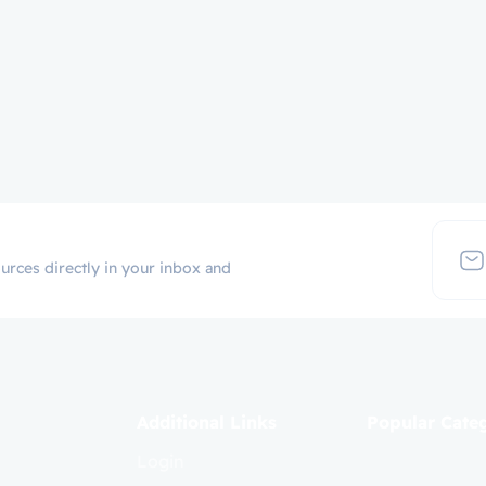
urces directly in your inbox and
Additional Links
Popular Cate
Login