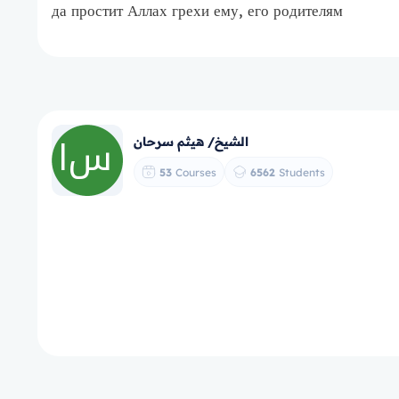
да простит Аллах грехи ему, его родителям
الشيخ/ هيثم سرحان
53
Courses
6562
Students