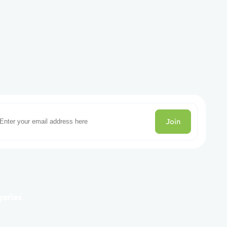
Join
gories