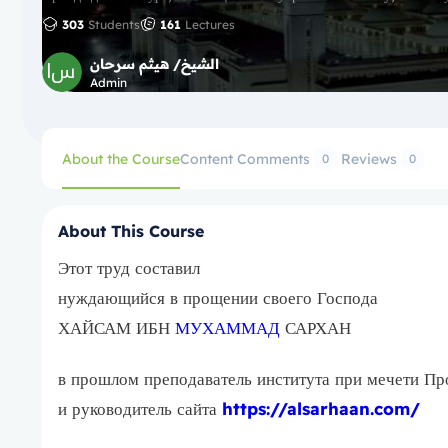
303
Students
161
Lectures
الشيخ/ هيثم سرحان
Admin
About the Course
Content
Comments
Reviews
0
0
About This Course
Этот труд составил
нуждающийся в прощении своего Господа
ХАЙСАМ ИБН
МУХАММАД
САРХАН
в прошлом преподаватель института при мечети Пр
и руководитель сайта
https://alsarhaan.com/