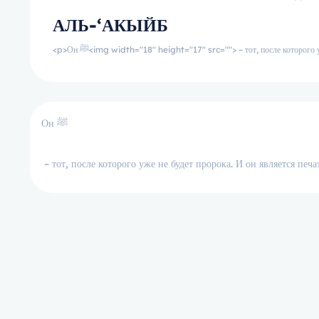
АЛЬ-‘АКЫЙБ
<p>Он ﷺ<img width="18" height="17" src=""> – тот, после которо
Он ﷺ
– тот, после которого уже не будет пророка. И он является печа