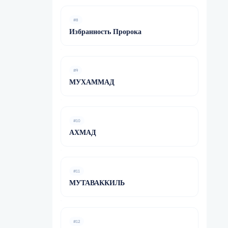
#8
Избранность Пророка
#9
МУХАММАД
#10
АХМАД
#11
МУТАВАККИЛЬ
#12