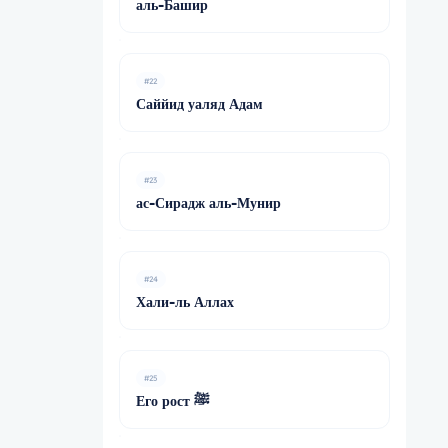
аль-Башир
#22
Саййид уаляд Адам
#23
ас-Сирадж аль-Мунир
#24
Хали-ль Аллах
#25
Его рост ﷺ