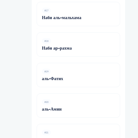
#17
Наби аль-мальхама
#18
Наби ар-рахма
#19
аль-Фатих
#20
аль-Амин
#21