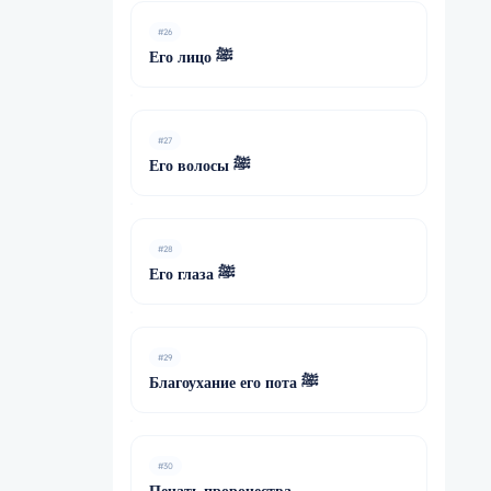
#26
Его лицо ﷺ
#27
Его волосы ﷺ
#28
Его глаза ﷺ
#29
Благоухание его пота ﷺ
#30