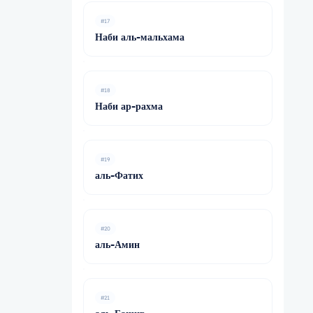
#17
Наби аль-мальхама
#18
Наби ар-рахма
#19
аль-Фатих
#20
аль-Амин
#21