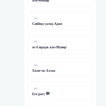
аль-Башир
#22
Саййид уаляд Адам
#23
ас-Сирадж аль-Мунир
#24
Хали-ль Аллах
#25
Его рост ﷺ