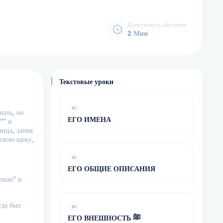
Длительность обучения
2 Мин
Текстовые уроки
#1
пать, он
ЕГО ИМЕНА
”” и
лица, затем
 свою щеку,
#2
ЕГО ОБЩИЕ ОПИСАНИЯ
ение” и
гда был
#3
ЕГО ВНЕШНОСТЬ ﷺ