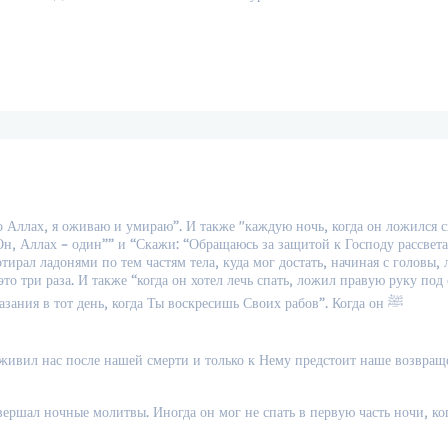
о Аллах, я оживаю и умираю”. И также "каждую ночь, когда он ложился с
Он, Аллах – один”” и “Скажи: “Обращаюсь за защитой к Господу рассвета
ирал ладонями по тем частям тела, куда мог достать, начиная с головы, 
это три раза. И также “когда он хотел лечь спать, ложил правую руку под
и затем три раза говорил: “О Аллах, защити меня от Твоего наказания в тот день, когда Ты воскресишь Своих рабов”. Когда он ﷺ
оживил нас после нашей смерти и только к Нему предстоит наше возвращ
овершал ночные молитвы. Иногда он мог не спать в первую часть ночи, ко