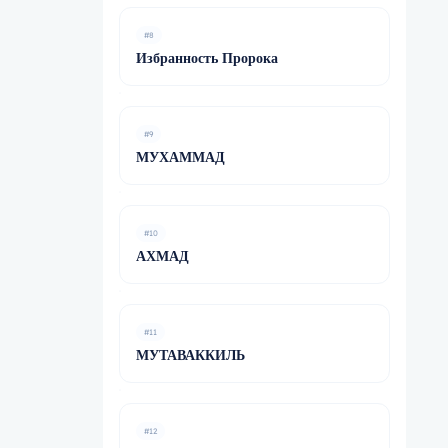
#8
Избранность Пророка
#9
МУХАММАД
#10
АХМАД
#11
МУТАВАККИЛЬ
#12