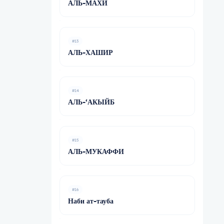
АЛЬ-МАХИ
#13
АЛЬ-ХАШИР
#14
АЛЬ-‘АКЫЙБ
#15
АЛЬ-МУКАФФИ
#16
Наби ат-тауба