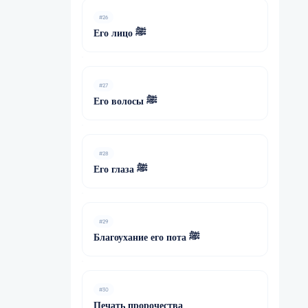
#26
Его лицо ﷺ
#27
Его волосы ﷺ
#28
Его глаза ﷺ
#29
Благоухание его пота ﷺ
#30
Печать пророчества