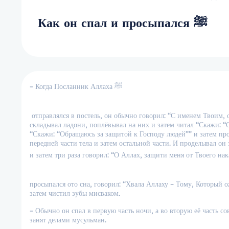
Как он спал и просыпался ﷺ
– Когда Посланник Аллаха ﷺ
отправлялся в постель, он обычно говорил: “С именем Твоим, 
складывал ладони, поплёвывал на них и затем читал “Скажи: “
“Скажи: “Обращаюсь за защитой к Господу людей”” и затем прот
передней части тела и затем остальной части. И проделывал он 
просыпался ото сна, говорил: “Хвала Аллаху – Тому, Который 
затем чистил зубы мисваком.
– Обычно он спал в первую часть ночи, а во вторую её часть с
занят делами мусульман.