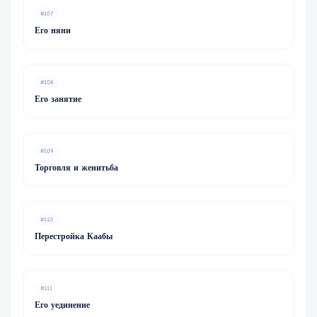
#107
Его няни
#108
Его занятие
#109
Торговля и женитьба
#110
Перестройка Каабы
#111
Его уединение