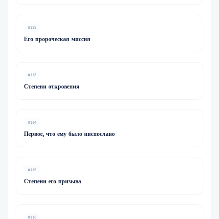
#112
Его пророческая миссия
#113
Степени откровения
#114
Первое, что ему было ниспослано
#115
Степени его призыва
#116