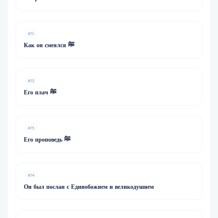
#71
Как он смеялся ﷺ
#72
Его плач ﷺ
#73
Его проповедь ﷺ
#74
Он был послан с Единобожием и великодушием