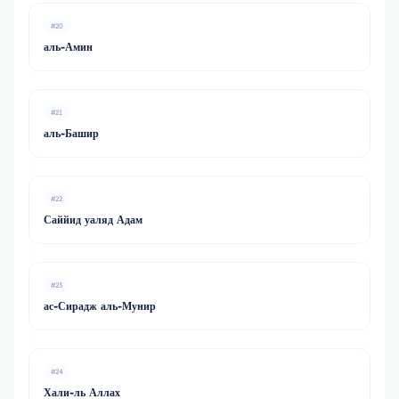
#20
аль-Амин
#21
аль-Башир
#22
Саййид уаляд Адам
#23
ас-Сирадж аль-Мунир
#24
Хали-ль Аллах