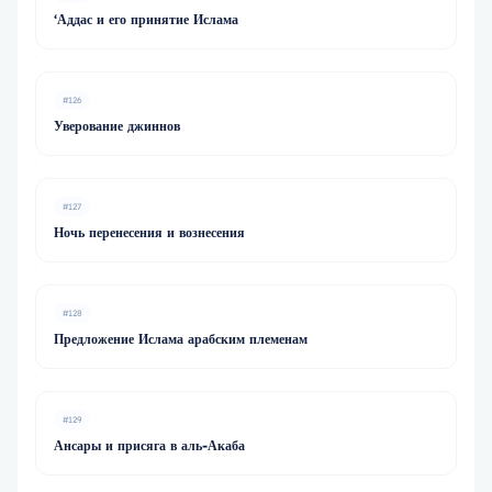
‘Аддас и его принятие Ислама
#126
Уверование джиннов
#127
Ночь перенесения и вознесения
#128
Предложение Ислама арабским племенам
#129
Ансары и присяга в аль-Акаба