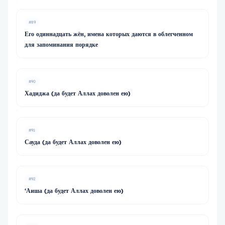
#89
Его одиннадцать жён, имена которых даются в облегченном
для запоминания порядке
#90
Хадиджа (да будет Аллах доволен ею)
#91
Сауда (да будет Аллах доволен ею)
#92
‘Аиша (да будет Аллах доволен ею)