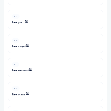
#25
Его рост ﷺ
#26
Его лицо ﷺ
#27
Его волосы ﷺ
#28
Его глаза ﷺ