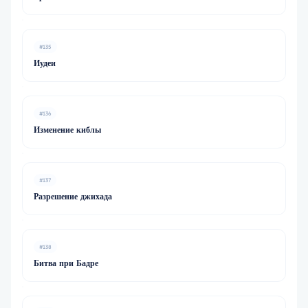
#135
Иудеи
#136
Изменение киблы
#137
Разрешение джихада
#138
Битва при Бадре