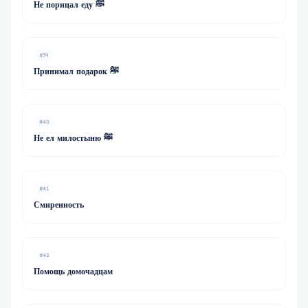
Не порицал еду ﷺ
#39
Принимал подарок ﷺ
#40
Не ел милостыню ﷺ
#41
Смиренность
#42
Помощь домочадцам