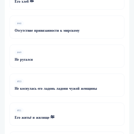
Его хлеб ﷺ
#48
Отсутствие привязанности к мирскому
#49
Не ругался
#50
Не коснулась его ладонь ладони чужой женщины
#51
Его житьё и жилище ﷺ