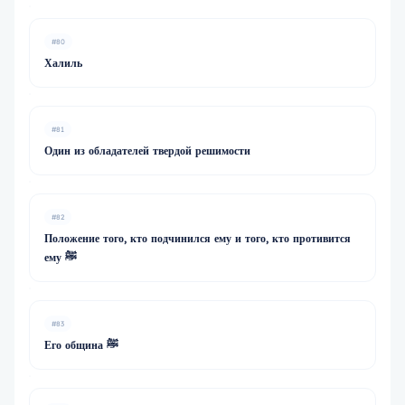
#80
Халиль
#81
Один из обладателей твердой решимости
#82
Положение того, кто подчинился ему и того, кто противится
ему ﷺ
#83
Его община ﷺ