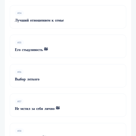
#34
Лучший отношением к семье
#35
Его стыдливость ﷺ
#36
Выбор легкого
#37
Не мстил за себя лично ﷺ
#38