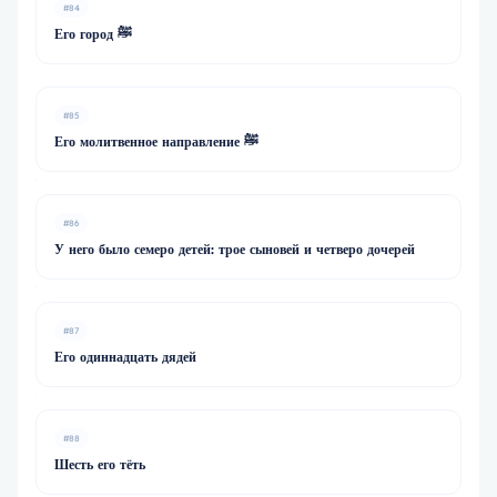
#84
Его город ﷺ
#85
Его молитвенное направление ﷺ
#86
У него было семеро детей: трое сыновей и четверо дочерей
#87
Его одиннадцать дядей
#88
Шесть его тёть