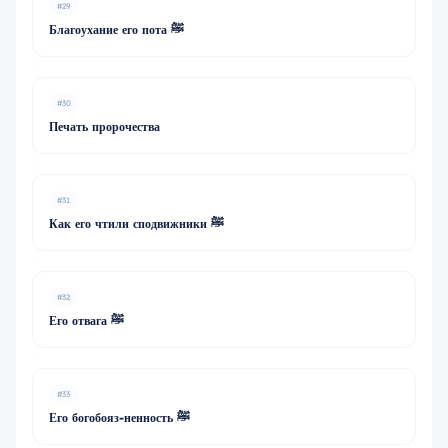
#29
Благоухание его пота ﷺ
#30
Печать пророчества
#31
Как его чтили сподвижники ﷺ
#32
Его отвага ﷺ
#33
Его богобояз-ненность ﷺ