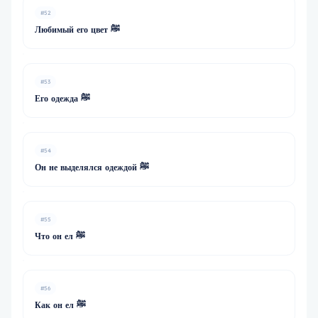
#52
Любимый его цвет ﷺ
#53
Его одежда ﷺ
#54
Он не выделялся одеждой ﷺ
#55
Что он ел ﷺ
#56
Как он ел ﷺ