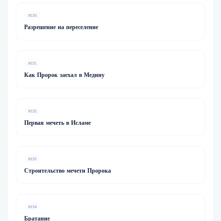
#130
Разрешение на переселение
#131
Как Пророк заехал в Медину
#132
Первая мечеть в Исламе
#133
Строительство мечети Пророка
#134
Братание