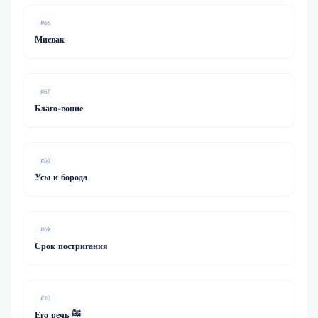
#66
Мисвак
#67
Благо-воние
#68
Усы и борода
#69
Срок постригания
#70
Его речь ﷺ