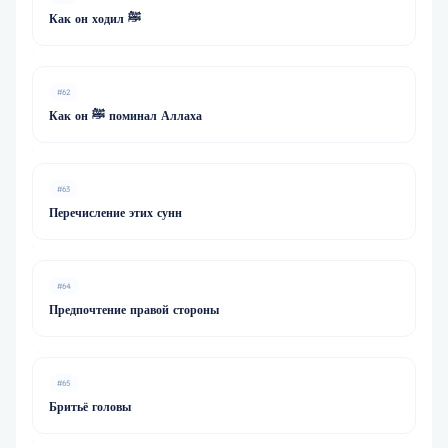
Как он ходил ﷺ
#62
Как он ﷺ поминал Аллаха
#63
Перечисление этих сунн
#64
Предпочтение правой стороны
#65
Бритьё головы