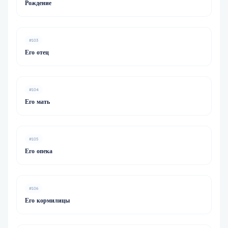
Рождение
#103
Его отец
#104
Его мать
#105
Его опека
#106
Его кормилицы