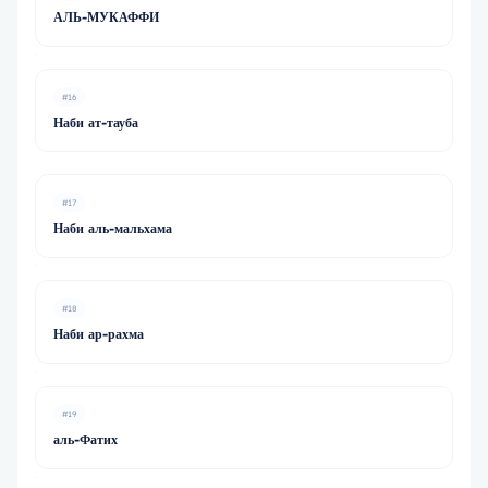
АЛЬ-МУКАФФИ
#16
Наби ат-тауба
#17
Наби аль-мальхама
#18
Наби ар-рахма
#19
аль-Фатих