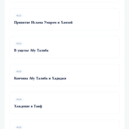
#121
Принятие Ислама Умаром и Хамзой
#122
В ущелье Абу Талиба
#123
Кончина Абу Талиба и Хадиджи
#124
Хождение в Таиф
#125