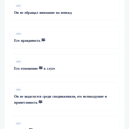
#43
Он не обращал внимание на невежд
#44
Его правдивость ﷺ
#45
Его отношение ﷺ к слуге
#46
Он не выделялся среди сподвижников, его великодушие и
приветливость ﷺ
#47