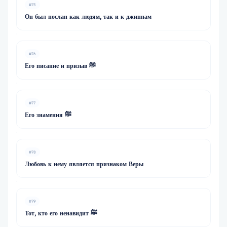
#75
Он был послан как людям, так и к джиннам
#76
Его писание и призыв ﷺ
#77
Его знамения ﷺ
#78
Любовь к нему является признаком Веры
#79
Тот, кто его ненавидит ﷺ