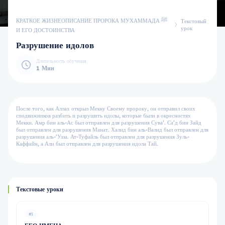
КРАТКОЕ ЖИЗНЕОПИСАНИЕ ПРОРОКА МУХАММАДА ﷺ
Текстовый
урок
И ЕГО ДОСТОИНСТВА
Разрушение идолов
Длительность обучения
1 Мин
После того, как Аллах открыл Мекку Своему пророку, он отправил своих
сподвижников разбить и разрушить идолы, которые были в окресностях
Мекки. Амр бин аль-Ас был отправлен для разрушения Сува’. Са’д бин Зайд
был отправлен для разрушения Манат. Халид бин аль-Валид был отправлен для
разрушения аль-‘Узза. Ат-Туфайль был отправлен для разрушения Зуль-
Каффайн, а Али был отправлен для разрушения идола Тай.
Текстовые уроки
#1