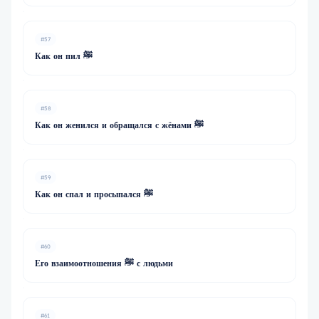
#57
Как он пил ﷺ
#58
Как он женился и обращался с жёнами ﷺ
#59
Как он спал и просыпался ﷺ
#60
Его взаимоотношения ﷺ с людьми
#61