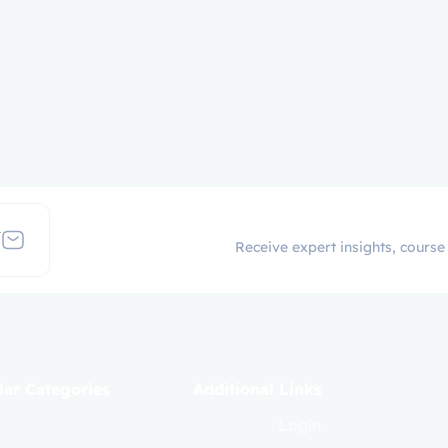
Receive expert insights, course
ar Categories
Additional Links
Login