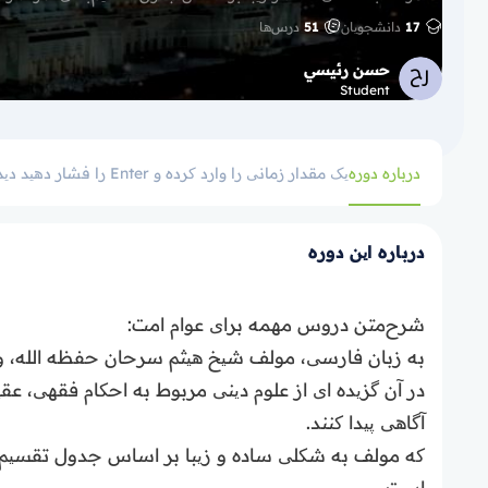
17
دانشجویان
51
درس‌ها
حسن رئيسي
Student
درباره دوره
یک مقدار زمانی را وارد کرده و Enter را فشار دهید
دید
درباره این دوره
شرح‌متن دروس مهمه برای عوام امت:
به زبان فارسی، مولف شیخ هیثم سرحان حفظه الله، و 
در آن گزیده ای از علوم دینی مربوط به احکام فقهی‌،
آگاهی پیدا کنند.
که مولف به شکلی ساده و زیبا بر اساس جدول‌ تقسیم‌
است‌.