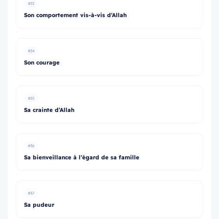
#33
Son comportement vis-à-vis d’Allah
#34
Son courage
#35
Sa crainte d’Allah
#36
Sa bienveillance à l’égard de sa famille
#37
Sa pudeur