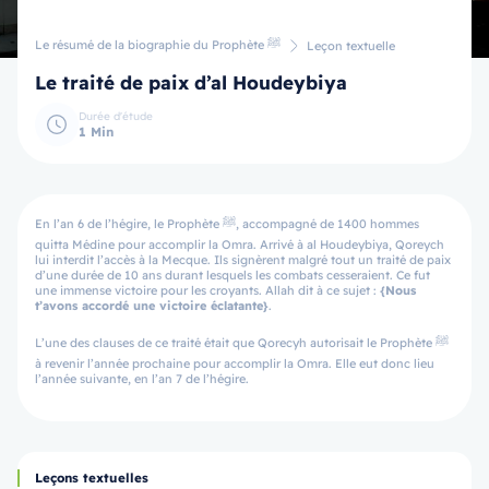
Le résumé de la biographie du Prophète ﷺ
Leçon textuelle
Le traité de paix d’al Houdeybiya
Durée d'étude
1 Min
En l’an 6 de l’hégire, le Prophète ﷺ, accompagné de 1400 hommes
quitta Médine pour accomplir la Omra. Arrivé à al Houdeybiya, Qoreych
lui interdit l’accès à la Mecque. Ils signèrent malgré tout un traité de paix
d’une durée de 10 ans durant lesquels les combats cesseraient. Ce fut
une immense victoire pour les croyants. Allah dit à ce sujet :
{Nous
t’avons accordé une victoire éclatante}
.
L’une des clauses de ce traité était que Qorecyh autorisait le Prophète ﷺ
à revenir l’année prochaine pour accomplir la Omra. Elle eut donc lieu
l’année suivante, en l’an 7 de l’hégire.
Leçons textuelles