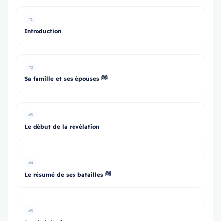
#1
Introduction
#2
Sa famille et ses épouses ﷺ
#3
Le début de la révélation
#4
Le résumé de ses batailles ﷺ
#5