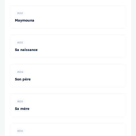
#102
Maymouna
#103
Sa naissance
#104
Son père
#105
Sa mère
#106