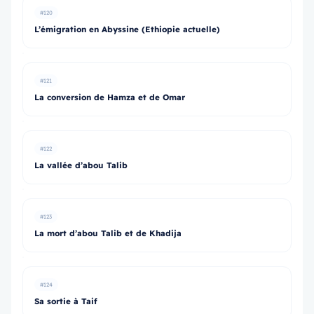
#120
L’émigration en Abyssine (Ethiopie actuelle)
#121
La conversion de Hamza et de Omar
#122
La vallée d’abou Talib
#123
La mort d’abou Talib et de Khadija
#124
Sa sortie à Taif