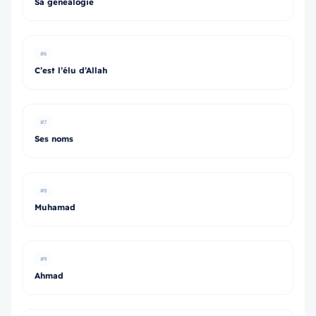
Sa généalogie
#6
C’est l’élu d’Allah
#7
Ses noms
#8
Muhamad
#9
Ahmad