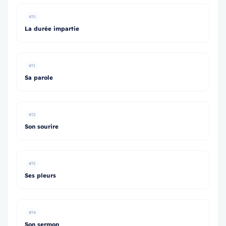
#70
La durée impartie
#71
Sa parole
#72
Son sourire
#73
Ses pleurs
#74
Son sermon