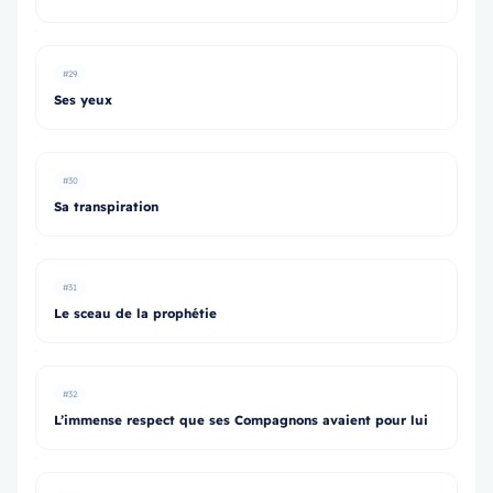
#29
Ses yeux
#30
Sa transpiration
#31
Le sceau de la prophétie
#32
L’immense respect que ses Compagnons avaient pour lui