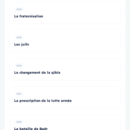
#134
La fraternisation
#135
Les juifs
#136
Le changement de la qibla
#137
La prescription de la lutte armée
#138
La bataille de Badr