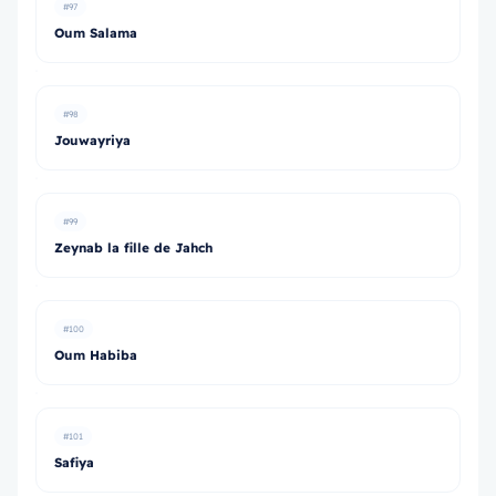
#97
Oum Salama
#98
Jouwayriya
#99
Zeynab la fille de Jahch
#100
Oum Habiba
#101
Safiya