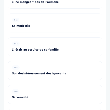
Il ne mangeait pas de l’aumône
#43
Sa modestie
#44
Il était au service de sa famille
#45
Son désintéres-sement des ignorants
#46
Sa véracité