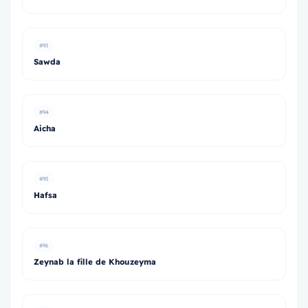
#93
Sawda
#94
Aicha
#95
Hafsa
#96
Zeynab la fille de Khouzeyma