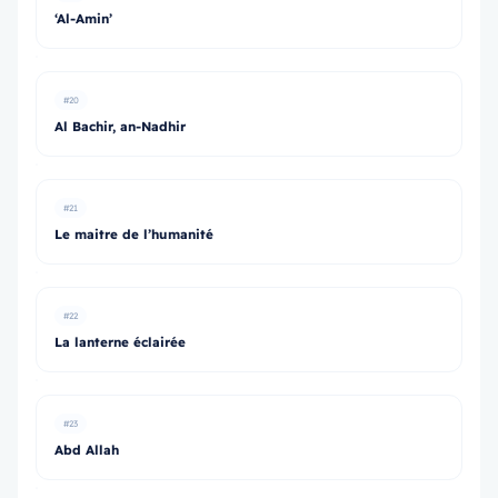
‘Al-Amin’
#20
Al Bachir, an-Nadhir
#21
Le maitre de l’humanité
#22
La lanterne éclairée
#23
Abd Allah