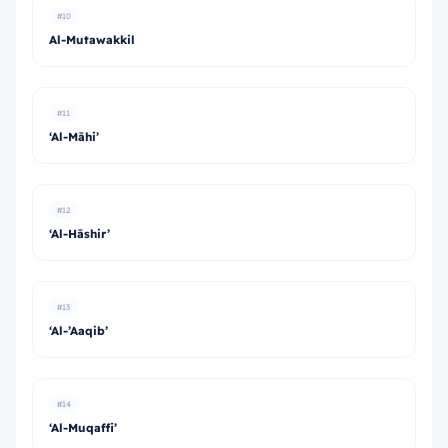
#10
Al-Mutawakkil
#11
‘Al-Māhi’
#12
‘Al-Hāshir’
#13
‘Al-’Aaqib’
#14
‘Al-Muqaffi’