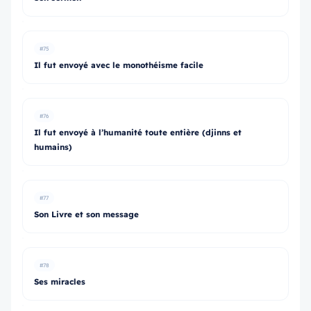
#75
Il fut envoyé avec le monothéisme facile
#76
Il fut envoyé à l’humanité toute entière (djinns et
humains)
#77
Son Livre et son message
#78
Ses miracles