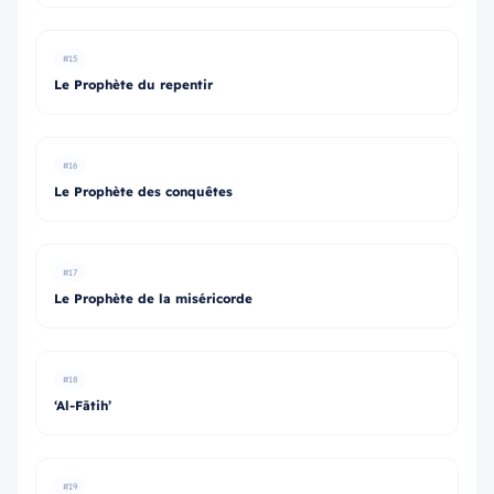
#15
Le Prophète du repentir
#16
Le Prophète des conquêtes
#17
Le Prophète de la miséricorde
#18
‘Al-Fātih’
#19