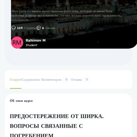
Этот урок посвящен нравственным качествам, которые должны быть
присущи всякому мусульманину, из них можно перечислить: правдивость,
надежность
119
Студенты
6
Лекции
Rahimov M
Student
О курсе
Содержимое
Комментарии
Отзывы
0
0
Об этом курсе
ПРЕДОСТЕРЕЖЕНИЕ ОТ ШИРКА.
ВОПРОСЫ СВЯЗАННЫЕ С
ПОГРЕБЕНИЕМ