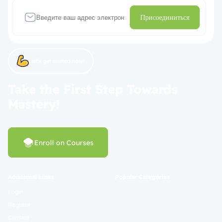
Присоединиться
Let’s get started now!
Take the First Step Towards
Mastery!
Enroll on Courses
Additional Links
Popular Categories
Login
Register
Contact