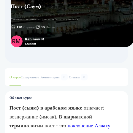
Пост (Саум)
Узнайте основные вопросы по 3 столпу ислама
110
Студенты
13
Лекции
Rahimov M
Student
О курсе
Содержимое
Комментарии
Отзывы
0
0
Об этом курсе
Пост (сыям) в арабском языке
означает:
воздержание (имсак).
В шариатской
терминологии
пост - это
поклонение Аллаху