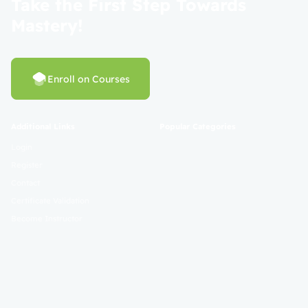
Take the First Step Towards
Mastery!
Enroll on Courses
Additional Links
Popular Categories
Login
Register
Contact
Certificate Validation
Become Instructor
About
Terms and Policies