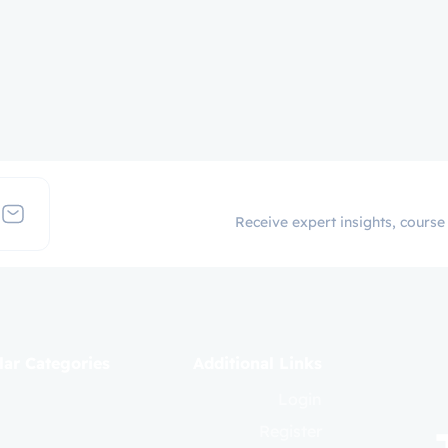
Receive expert insights, course
ar Categories
Additional Links
Login
Register