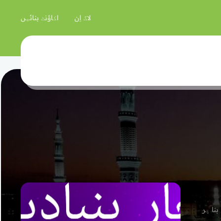
لاگ اِن
اکاؤنٹ بنائیں
نا پر