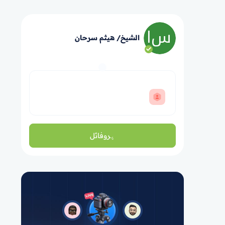
الشيخ/ هيثم سرحان
پروفائل