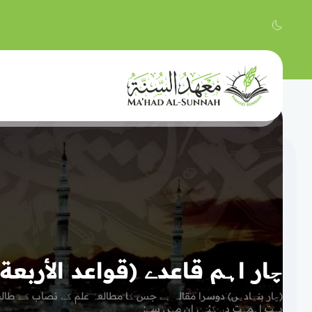
چار اہم قاعدے (قواعد الأربعة)
(چار بنیادیں) دوسرا مقالہ ہے جس کا مطالعہ علم کے نصاب کے طال
بہت اہمیت دی گئی ، ان میں سے: