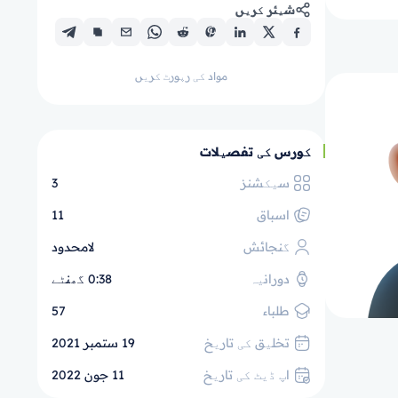
شیئر کریں
مواد کی رپورٹ کریں
کورس کی تفصیلات
سیکشنز
3
اسباق
11
گنجائش
لامحدود
دورانیہ
0:38 گھنٹے
طلباء
57
تخلیق کی تاریخ
19 ستمبر 2021
اپ ڈیٹ کی تاریخ
11 جون 2022