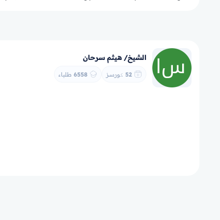
الشيخ/ هيثم سرحان
52
کورسز
6558
طلباء