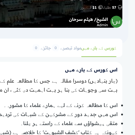
57
طلباء
11
لیکچرز
الشيخ/ هيثم سرحان
Admin
کورس کے بارے میں
مواد
تبصرے
جائزے
0
0
اس کورس کے بارے میں
(چار بنیادیں) دوسرا مقالہ ہے جس کا مطالعہ علم ک
بہت سی وجوہات کی بنا پر بہت اہمیت دی گئی ، ان 
اس کا مطالعہ کرنے کے لیے ہمارے علماء کا مشورہ۔
اس میں جدید دور کے مشرکین کے شبہات کی تردید
متقی پیشواؤں سے علماء کے راستے پر چلنا۔
کیونکہ یہ کتاب 'کشف الشبوہت' کا خلاصہ ہے (شبہات سے پردہ اٹھانا) ‘g the doubts