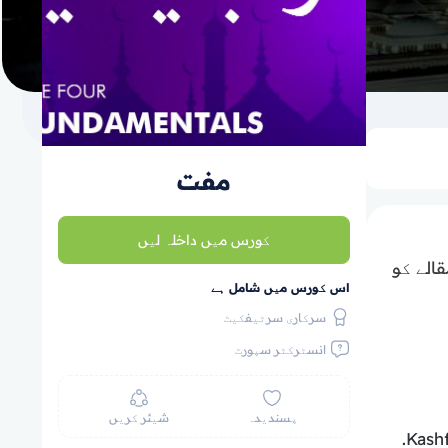
مفت
کورس میں داخلہ لیں
الے کو
اس کورس میں شامل ہے
سرکاری سرٹیفکیٹ
انسٹرکٹر سپورٹ
پسندیدہ
شیئر کریں