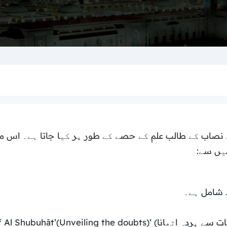
ے نصاب کے طالب علم کے حصے کے طور پر کیا جاتا ہے۔ اس مق
میں سے:
 شامل ہے۔
Kashf Al Shubuhāt’(Unveilin).