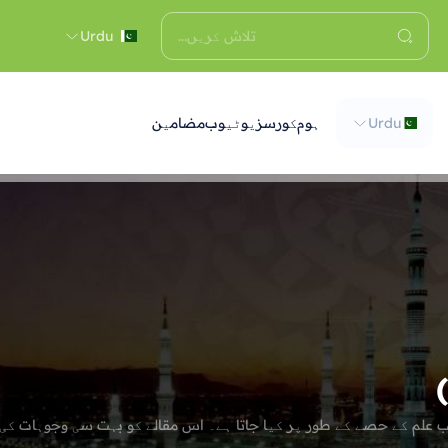
Urdu
Urdu
ہوم
کورسز
یوٹیوب
مضامین
ب علم کے حصے کے طور پر کیا جاتا ہے۔ اس مقالے کو بہت سی وجوہات کی ب