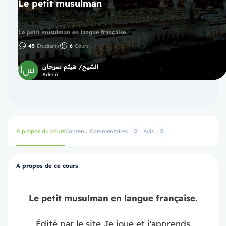
Le petit musulman
Le petit musulman en langue française.
45
Étudiants
6
Cours
الشيخ/ هيثم سرحان
Admin
À propos du cours
Contenu
Commentaires
Avis
0
0
À propos de ce cours
Le petit musulman en langue française.
Édité par le site Je joue et j'apprends