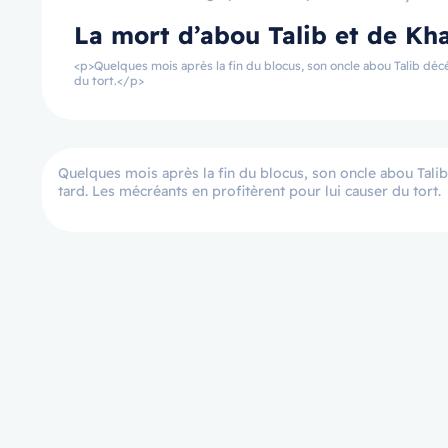
La mort d’abou Talib et de Kha
<p>Quelques mois après la fin du blocus, son oncle abou Talib décé
du tort.</p>
Quelques mois après la fin du blocus, son oncle abou Talib
tard. Les mécréants en profitèrent pour lui causer du tort.