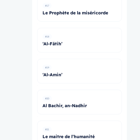
#17
Le Prophète de la miséricorde
#18
‘Al-Fātih’
#19
‘Al-Amin’
#20
Al Bachir, an-Nadhir
#21
Le maitre de l’humanité