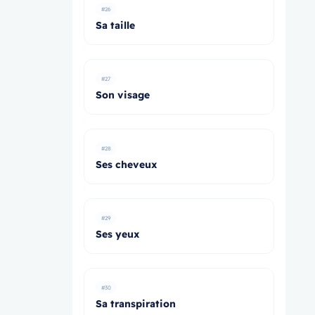
#26
Sa taille
#27
Son visage
#28
Ses cheveux
#29
Ses yeux
#30
Sa transpiration