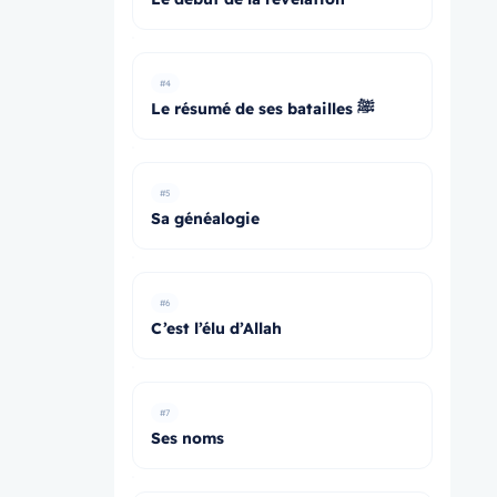
#4
Le résumé de ses batailles ﷺ
#5
Sa généalogie
#6
C’est l’élu d’Allah
#7
Ses noms