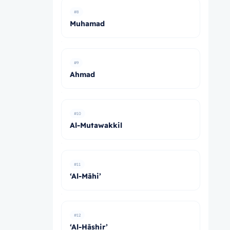
#8
Muhamad
#9
Ahmad
#10
Al-Mutawakkil
#11
‘Al-Māhi’
#12
‘Al-Hāshir’