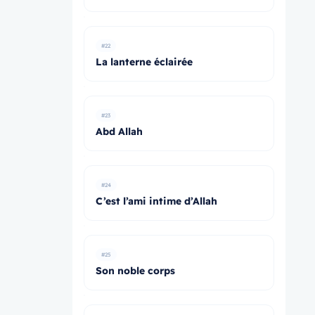
#22
La lanterne éclairée
#23
Abd Allah
#24
C’est l’ami intime d’Allah
#25
Son noble corps