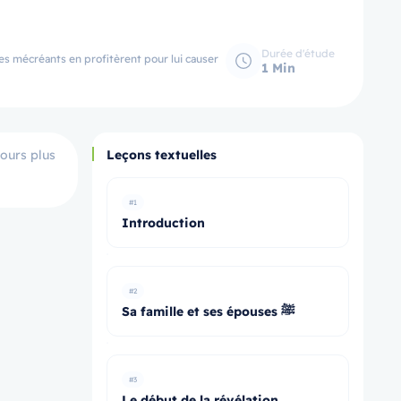
Durée d'étude
Les mécréants en profitèrent pour lui causer
1 Min
jours plus
Leçons textuelles
#1
Introduction
#2
Sa famille et ses épouses ﷺ
#3
Le début de la révélation