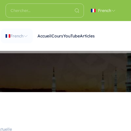
French
French
Accueil
Cours
YouTube
Articles
tuelle