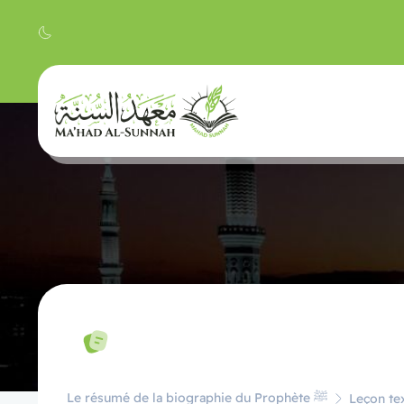
Le résumé de la biographie du Prophète ﷺ
Leçon tex