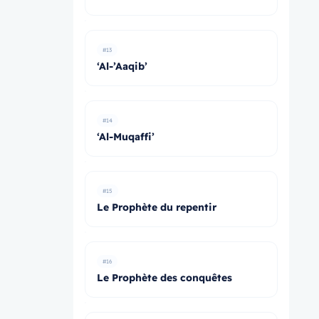
#13
‘Al-’Aaqib’
#14
‘Al-Muqaffi’
#15
Le Prophète du repentir
#16
Le Prophète des conquêtes