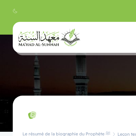
Le résumé de la biographie du Prophète ﷺ
Leçon tex