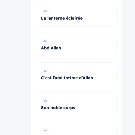
#22
La lanterne éclairée
#23
Abd Allah
#24
C’est l’ami intime d’Allah
#25
Son noble corps
#26