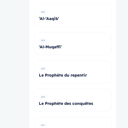
#13
‘Al-’Aaqib’
#14
‘Al-Muqaffi’
#15
Le Prophète du repentir
#16
Le Prophète des conquêtes
#17