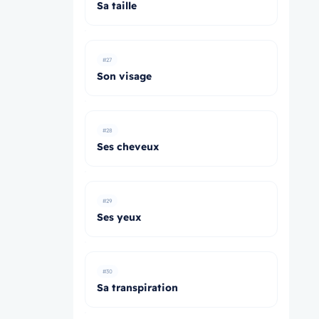
Sa taille
#27
Son visage
#28
Ses cheveux
#29
Ses yeux
#30
Sa transpiration