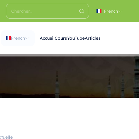
French
French
Accueil
Cours
YouTube
Articles
tuelle