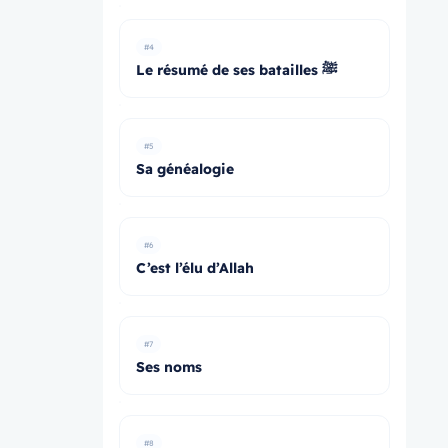
#4
Le résumé de ses batailles ﷺ
#5
Sa généalogie
#6
C’est l’élu d’Allah
#7
Ses noms
#8