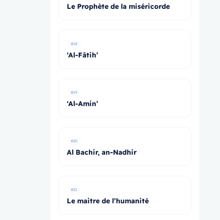
Le Prophète de la miséricorde
#18
‘Al-Fātih’
#19
‘Al-Amin’
#20
Al Bachir, an-Nadhir
#21
Le maitre de l’humanité