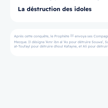
La déstruction des idoles
Après cette conquête, le Prophète ﷺ envoya ses Compagnons afin qu’ils détruisent les statues qui étaient adorées à l’extérieur de la
Mecque. Il désigna ‘Amr ibn al ‘As pour détruire Souwa’, Sa
at-Toufayl pour détruire dhoul Kafayne, et Ali pour détruire