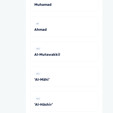
Muhamad
#9
Ahmad
#10
Al-Mutawakkil
#11
‘Al-Māhi’
#12
‘Al-Hāshir’