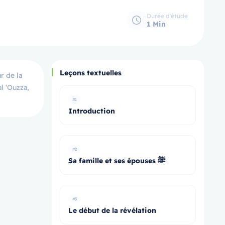
Durée d'étude
1 Min
Leçons textuelles
l ‘Ouzza,
#1
Introduction
#2
Sa famille et ses épouses ﷺ
#3
Le début de la révélation