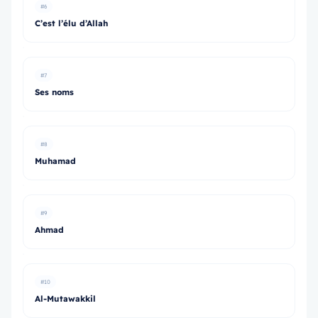
#6
C’est l’élu d’Allah
#7
Ses noms
#8
Muhamad
#9
Ahmad
#10
Al-Mutawakkil