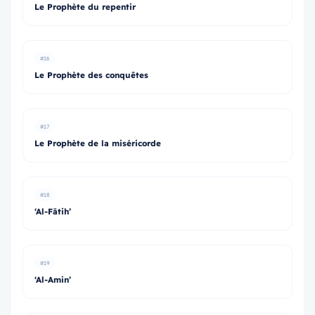
Le Prophète du repentir
#16
Le Prophète des conquêtes
#17
Le Prophète de la miséricorde
#18
‘Al-Fātih’
#19
‘Al-Amin’