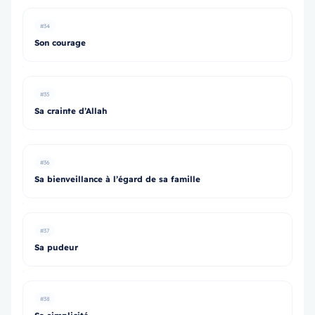
#34
Son courage
#35
Sa crainte d’Allah
#36
Sa bienveillance à l’égard de sa famille
#37
Sa pudeur
#38