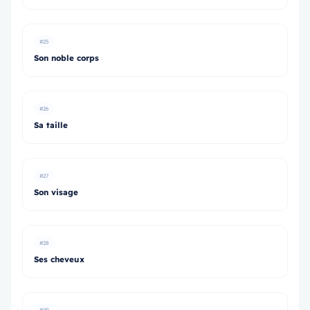
#25
Son noble corps
#26
Sa taille
#27
Son visage
#28
Ses cheveux