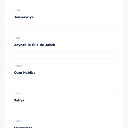
#98
Jouwayriya
#99
Zeynab la fille de Jahch
#100
Oum Habiba
#101
Safiya
#102
Maymouna