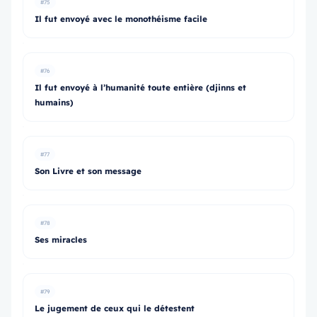
#75
Il fut envoyé avec le monothéisme facile
#76
Il fut envoyé à l’humanité toute entière (djinns et
humains)
#77
Son Livre et son message
#78
Ses miracles
#79
Le jugement de ceux qui le détestent