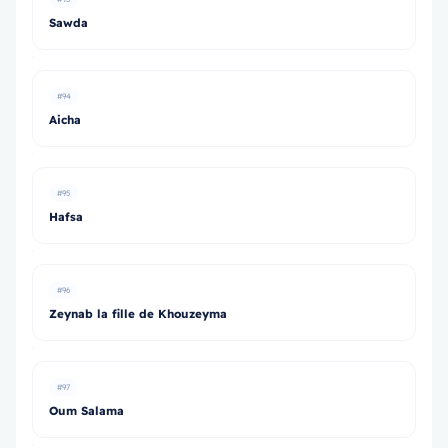
Sawda
#94
Aicha
#95
Hafsa
#96
Zeynab la fille de Khouzeyma
#97
Oum Salama