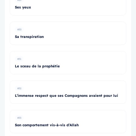
#29
Ses yeux
#30
Sa transpiration
#31
Le sceau de la prophétie
#32
L’immense respect que ses Compagnons avaient pour lui
#33
Son comportement vis-à-vis d’Allah