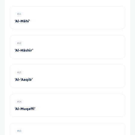
#11
‘Al-Māhi’
#12
‘Al-Hāshir’
#13
‘Al-’Aaqib’
#14
‘Al-Muqaffi’
#15