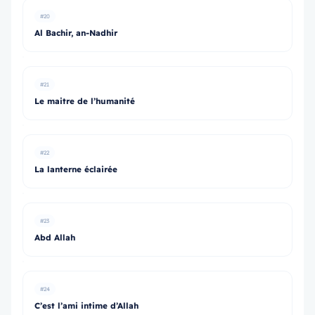
#20
Al Bachir, an-Nadhir
#21
Le maitre de l’humanité
#22
La lanterne éclairée
#23
Abd Allah
#24
C’est l’ami intime d’Allah