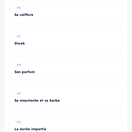
#66
Sa coiffure
#67
Siwak
#68
Son parfum
#69
Sa moustache et sa barbe
#70
La durée impartie