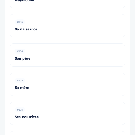
#103
Sa naissance
#104
Son père
#105
Sa mère
#106
Ses nourrices