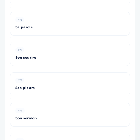
#71
Sa parole
#72
Son sourire
#73
Ses pleurs
#74
Son sermon