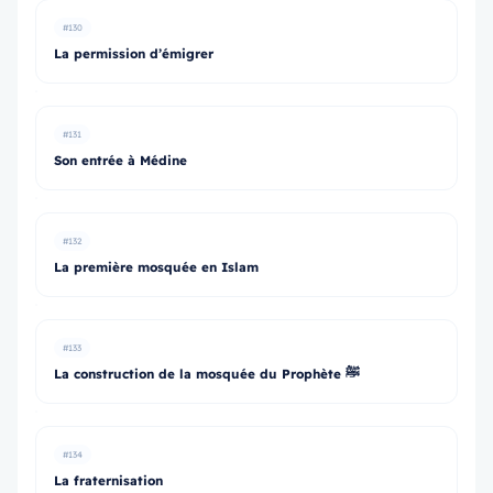
#130
La permission d’émigrer
#131
Son entrée à Médine
#132
La première mosquée en Islam
#133
La construction de la mosquée du Prophète ﷺ
#134
La fraternisation