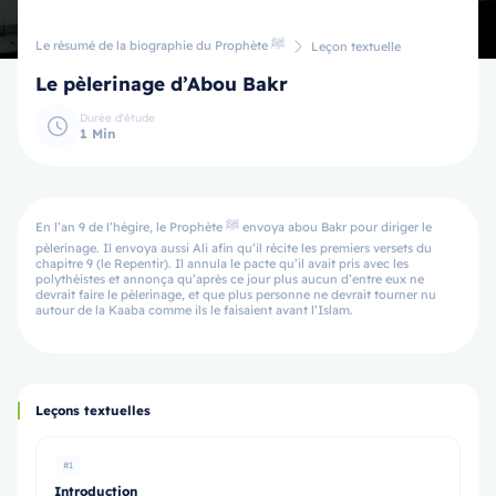
Le résumé de la biographie du Prophète ﷺ
Leçon textuelle
Le pèlerinage d’Abou Bakr
Durée d'étude
1 Min
En l’an 9 de l’hégire, le Prophète ﷺ envoya abou Bakr pour diriger le
pèlerinage. Il envoya aussi Ali afin qu’il récite les premiers versets du
chapitre 9 (le Repentir). Il annula le pacte qu’il avait pris avec les
polythéistes et annonça qu’après ce jour plus aucun d’entre eux ne
devrait faire le pèlerinage, et que plus personne ne devrait tourner nu
autour de la Kaaba comme ils le faisaient avant l’Islam.
Leçons textuelles
#1
Introduction