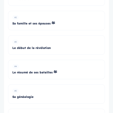
#2
Sa famille et ses épouses ﷺ
#3
Le début de la révélation
#4
Le résumé de ses batailles ﷺ
#5
Sa généalogie