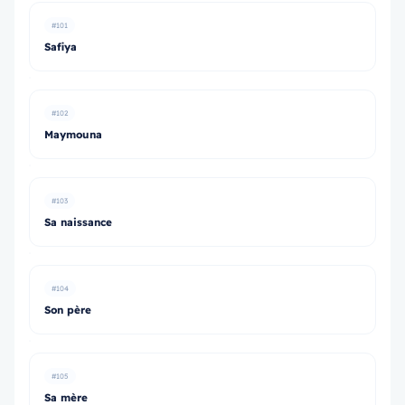
#101
Safiya
#102
Maymouna
#103
Sa naissance
#104
Son père
#105
Sa mère