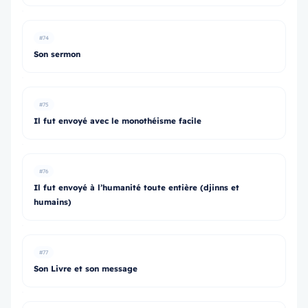
#74
Son sermon
#75
Il fut envoyé avec le monothéisme facile
#76
Il fut envoyé à l’humanité toute entière (djinns et
humains)
#77
Son Livre et son message