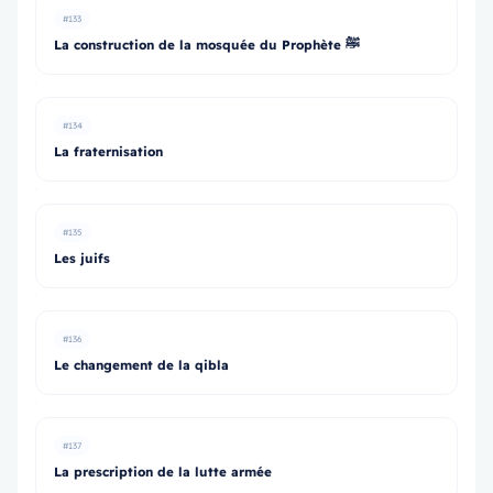
#133
La construction de la mosquée du Prophète ﷺ
#134
La fraternisation
#135
Les juifs
#136
Le changement de la qibla
#137
La prescription de la lutte armée