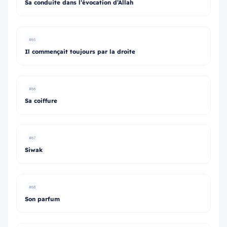
Sa conduite dans l’évocation d’Allah
#65
Il commençait toujours par la droite
#66
Sa coiffure
#67
Siwak
#68
Son parfum