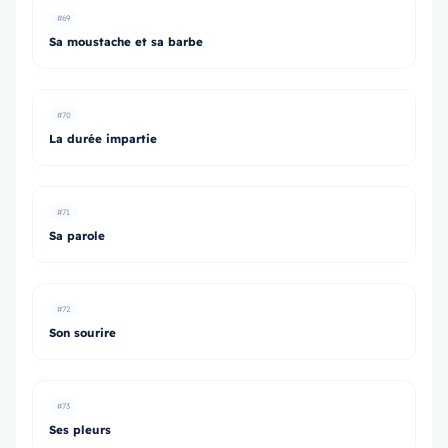
#69
Sa moustache et sa barbe
#70
La durée impartie
#71
Sa parole
#72
Son sourire
#73
Ses pleurs