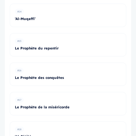
#14
‘Al-Muqaffi’
#15
Le Prophète du repentir
#16
Le Prophète des conquêtes
#17
Le Prophète de la miséricorde
#18