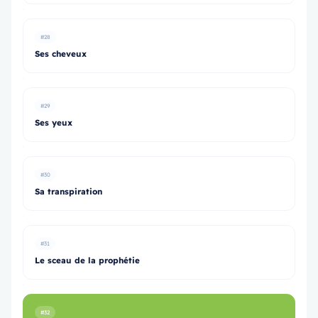
#28
Ses cheveux
#29
Ses yeux
#30
Sa transpiration
#31
Le sceau de la prophétie
#32