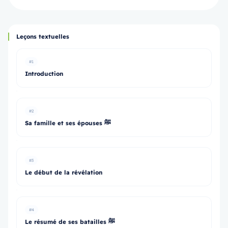
Leçons textuelles
#1
Introduction
#2
Sa famille et ses épouses ﷺ
#3
Le début de la révélation
#4
Le résumé de ses batailles ﷺ