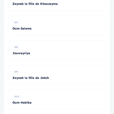
Zeynab la fille de Khouzeyma
#97
Oum Salama
#98
Jouwayriya
#99
Zeynab la fille de Jahch
#100
Oum Habiba