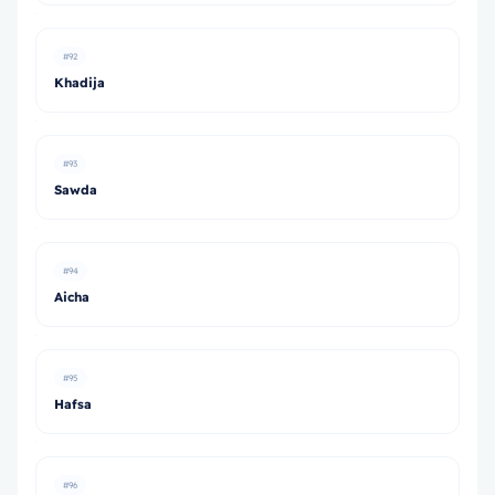
#92
Khadija
#93
Sawda
#94
Aicha
#95
Hafsa
#96