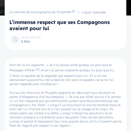
Le résumé de la biographie du Prophète ﷺ
Leçon textuelle
L’immense respect que ses Compagnons
avaient pour lui
Durée d'étude
2 Min
Amr ibn al As rapporte : « Je n’ai jamais aimé quelqu’un plus que le
Messager d’Allah ﷺ, et je n’ai jamais respecté quelqu’un plus que lui.
J’étais incapable de le regarder par respect pour lui. Et si on me
demandait aujourd’hui de le décrire j’en serai incapable car je ne l’ai
jamais regardé avec insistance ».
Ourwa ibn Mas’oud at-Thaqafy rapporte en décrivant aux Qoreych le
pacte d’allégeance d’al Houdeybiya : « Je jure par Allah que je n’ai jamais
vu un Roi respecté par ses administrés autant que Mouhammed par ses
Compagnons. Par Allah ! Lorsqu’il se mouchait sa morve tombait dans la
main de l’un d’entre eux et il s’en passait sur le visage et le corps. Ils
observaient ses ordres à la lettre. Lorsqu’il faisait les ablutions ils en
venaient presque à s’entretuer pour récupérer l’eau de ses ablutions.
Lorsqu’il parlait ils baissaient leur voix auprès de lui, et ils n’osaient pas le
fixer du regard par respect à son égard ».