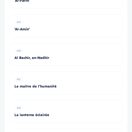
‘Al-Fātih’
#19
‘Al-Amin’
#20
Al Bachir, an-Nadhir
#21
Le maitre de l’humanité
#22
La lanterne éclairée