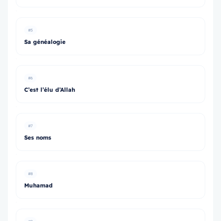
#5
Sa généalogie
#6
C’est l’élu d’Allah
#7
Ses noms
#8
Muhamad