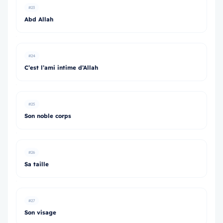
#23
Abd Allah
#24
C’est l’ami intime d’Allah
#25
Son noble corps
#26
Sa taille
#27
Son visage