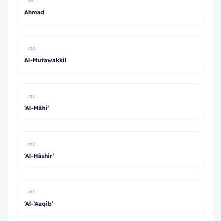
#9
Ahmad
#10
Al-Mutawakkil
#11
‘Al-Māhi’
#12
‘Al-Hāshir’
#13
‘Al-’Aaqib’