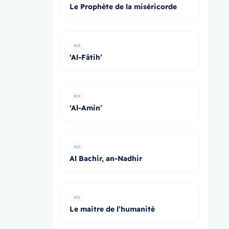
Le Prophète de la miséricorde
#18
‘Al-Fātih’
#19
‘Al-Amin’
#20
Al Bachir, an-Nadhir
#21
Le maitre de l’humanité