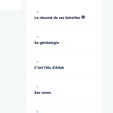
#4
Le résumé de ses batailles ﷺ
#5
Sa généalogie
#6
C’est l’élu d’Allah
#7
Ses noms
#8