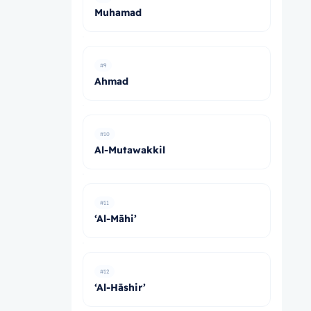
Muhamad
#9
Ahmad
#10
Al-Mutawakkil
#11
‘Al-Māhi’
#12
‘Al-Hāshir’