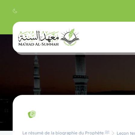
Le résumé de la biographie du Prophète ﷺ
Leçon tex