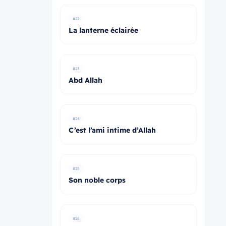
#22
La lanterne éclairée
#23
Abd Allah
#24
C’est l’ami intime d’Allah
#25
Son noble corps
#26