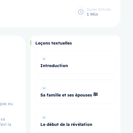
Durée d'étude
1 Min
Leçons textuelles
#1
Introduction
#2
Sa famille et ses épouses ﷺ
 pas eu
#3
 sa
est la
Le début de la révélation