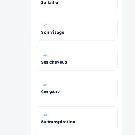
Sa taille
#27
Son visage
#28
Ses cheveux
#29
Ses yeux
#30
Sa transpiration