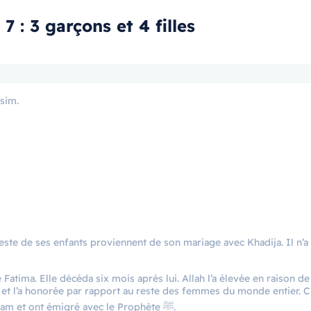
 : 3 garçons et 4 filles
Qâsim.
e reste de ses enfants proviennent de son mariage avec Khadija. Il n’a
Fatima. Elle décéda six mois après lui. Allah l’a élevée en raison de
et l’a honorée par rapport au reste des femmes du monde entier. C’
meilleure des ses filles. Toutes ses filles ont embrassé l’Islam et ont émigré avec le Prophète ﷺ.