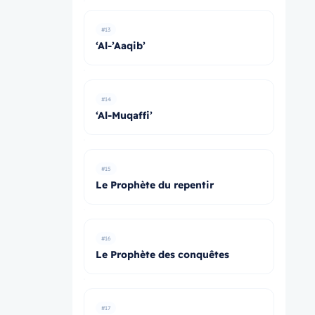
#13
‘Al-’Aaqib’
#14
‘Al-Muqaffi’
#15
Le Prophète du repentir
#16
Le Prophète des conquêtes
#17