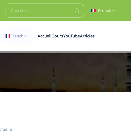
French
French
Accueil
Cours
YouTube
Articles
tuelle