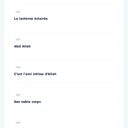
#22
La lanterne éclairée
#23
Abd Allah
#24
C’est l’ami intime d’Allah
#25
Son noble corps
#26