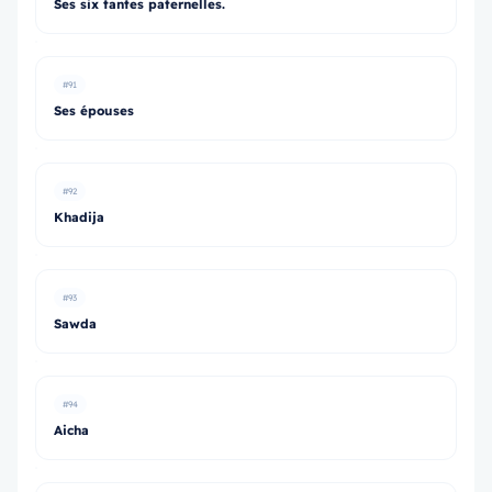
Ses six tantes paternelles.
#91
Ses épouses
#92
Khadija
#93
Sawda
#94
Aicha