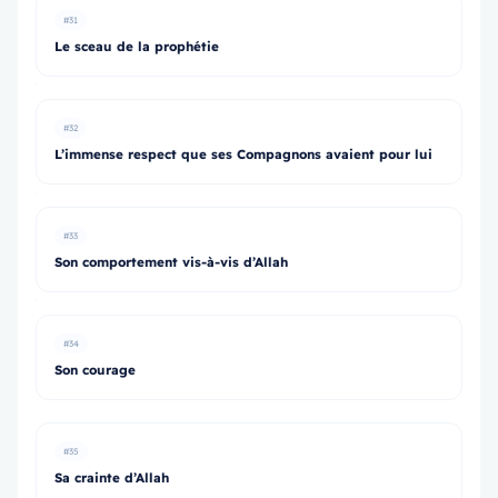
#31
Le sceau de la prophétie
#32
L’immense respect que ses Compagnons avaient pour lui
#33
Son comportement vis-à-vis d’Allah
#34
Son courage
#35
Sa crainte d’Allah