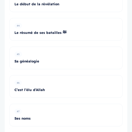
Le début de la révélation
#4
Le résumé de ses batailles ﷺ
#5
Sa généalogie
#6
C’est l’élu d’Allah
#7
Ses noms