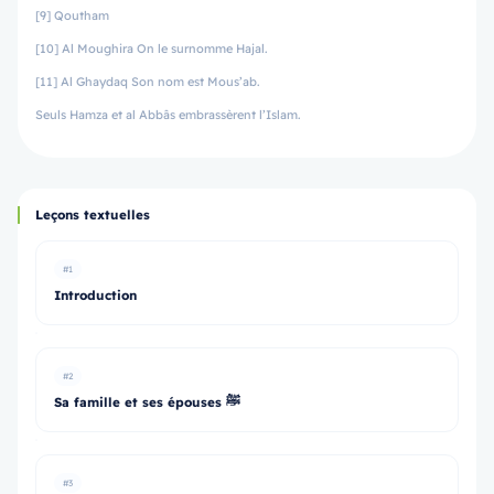
[9] Qoutham
[10] Al Moughira On le surnomme Hajal.
[11] Al Ghaydaq Son nom est Mous’ab.
Seuls Hamza et al Abbâs embrassèrent l’Islam.
Leçons textuelles
#1
Introduction
#2
Sa famille et ses épouses ﷺ
#3