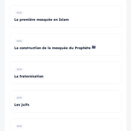
#132
La première mosquée en Islam
#133
La construction de la mosquée du Prophète ﷺ
#134
La fraternisation
#135
Les juifs
#136