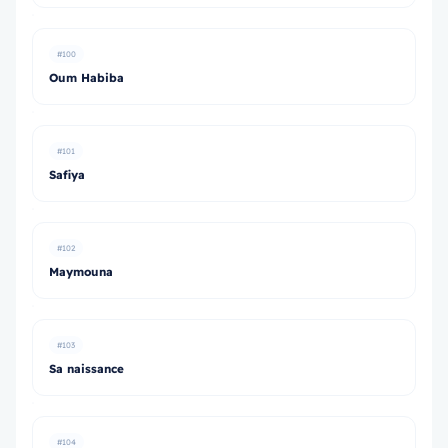
#100
Oum Habiba
#101
Safiya
#102
Maymouna
#103
Sa naissance
#104