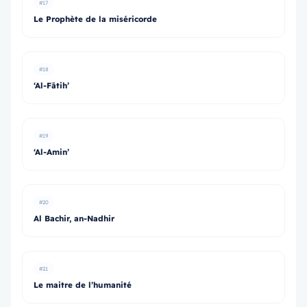
#17
Le Prophète de la miséricorde
#18
‘Al-Fātih’
#19
‘Al-Amin’
#20
Al Bachir, an-Nadhir
#21
Le maitre de l’humanité