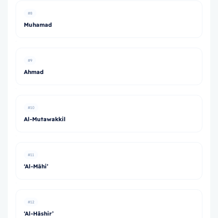
#8
Muhamad
#9
Ahmad
#10
Al-Mutawakkil
#11
‘Al-Māhi’
#12
‘Al-Hāshir’