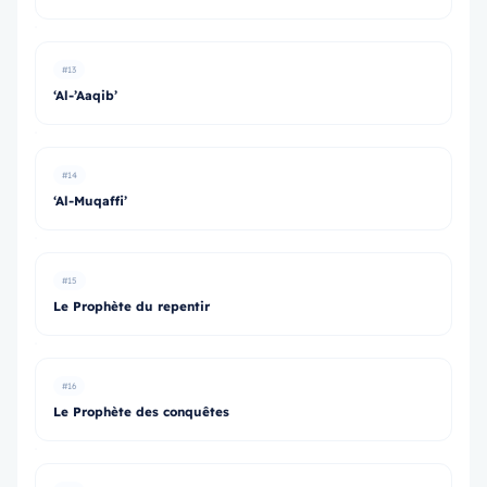
#13
‘Al-’Aaqib’
#14
‘Al-Muqaffi’
#15
Le Prophète du repentir
#16
Le Prophète des conquêtes