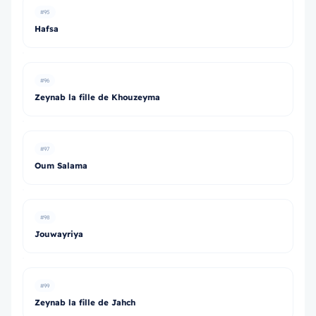
#95
Hafsa
#96
Zeynab la fille de Khouzeyma
#97
Oum Salama
#98
Jouwayriya
#99
Zeynab la fille de Jahch