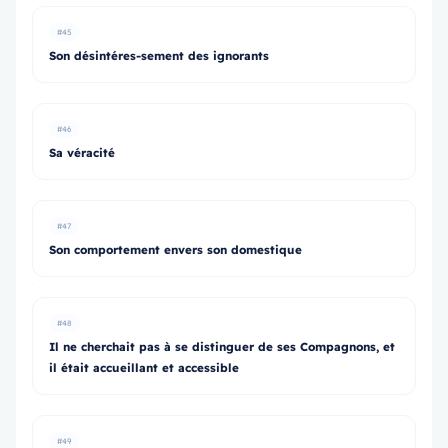
#45
Son désintéres-sement des ignorants
#46
Sa véracité
#47
Son comportement envers son domestique
#48
Il ne cherchait pas à se distinguer de ses Compagnons, et
il était accueillant et accessible
#49