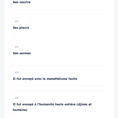
Son sourire
#73
Ses pleurs
#74
Son sermon
#75
Il fut envoyé avec le monothéisme facile
#76
Il fut envoyé à l’humanité toute entière (djinns et
humains)