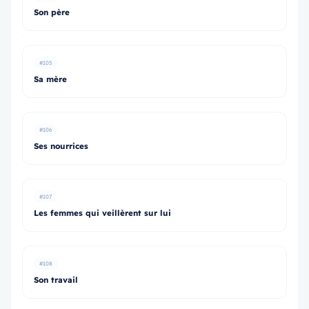
Son père
#105
Sa mère
#106
Ses nourrices
#107
Les femmes qui veillèrent sur lui
#108
Son travail