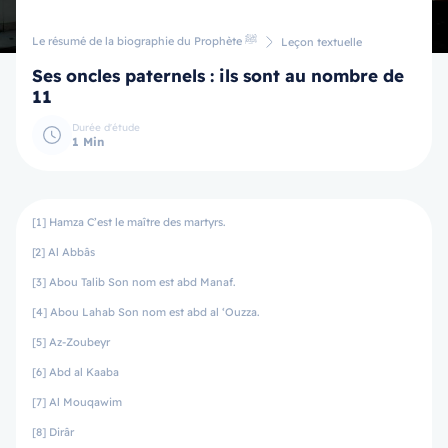
Le résumé de la biographie du Prophète ﷺ
Leçon textuelle
Ses oncles paternels : ils sont au nombre de
11
Durée d'étude
1 Min
[1] Hamza C’est le maître des martyrs.
[2] Al Abbâs
[3] Abou Talib Son nom est abd Manaf.
[4] Abou Lahab Son nom est abd al ‘Ouzza.
[5] Az-Zoubeyr
[6] Abd al Kaaba
[7] Al Mouqawim
[8] Dirâr