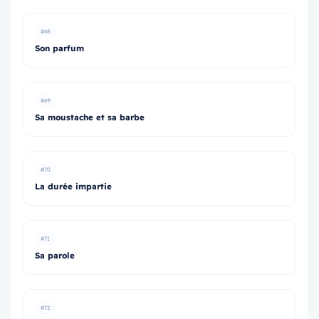
#68
Son parfum
#69
Sa moustache et sa barbe
#70
La durée impartie
#71
Sa parole
#72