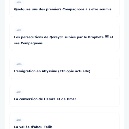
#118
Quelques uns des premiers Compagnons à s’être soumis
#119
Les persécutions de Qoreych subies par le Prophète ﷺ et
ses Compagnons
#120
L’émigration en Abyssine (Ethiopie actuelle)
#121
La conversion de Hamza et de Omar
#122
La vallée d’abou Talib