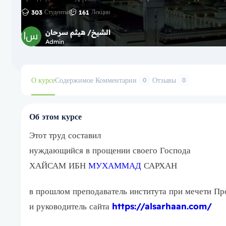
Студенты
Лекции
303
161
الشيخ/ هيثم سرحان
Admin
О курсе
Содержимое
Комментарии
Отзывы
0
0
Об этом курсе
Этот труд составил
нуждающийся в прощении своего Господа
ХАЙСАМ ИБН
МУХАММАД
САРХАН
в прошлом преподаватель института при мечети Пр
и руководитель сайта
https://alsarhaan.com/