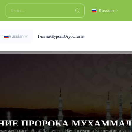
Russian
Russian
Главная
Курсы
Ютуб
Статьи
Мухаммадан расулюЛлах. Да поможет Нам в изучении Его религии и укреп