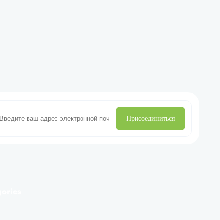
Присоединиться
gories