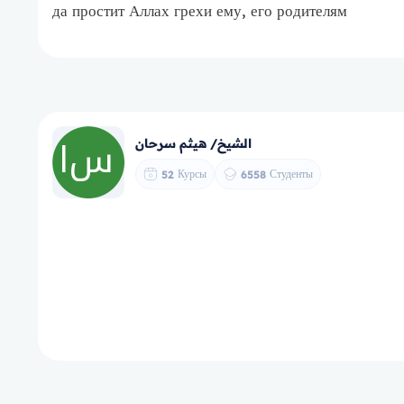
да простит Аллах грехи ему, его родителям
الشيخ/ هيثم سرحان
Курсы
Студенты
52
6558