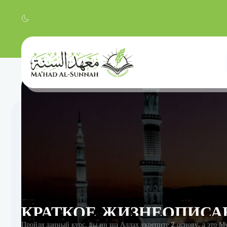
Пройдя данный курс, вы ин ща Аллах укрепите 2 основу, а это 