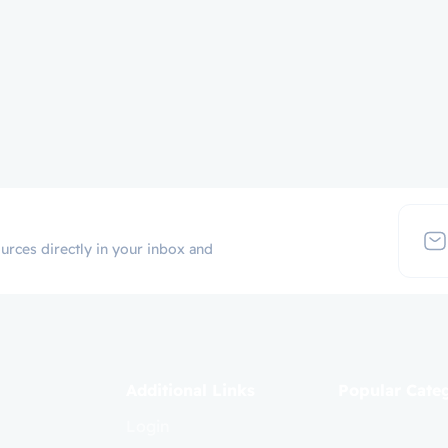
urces directly in your inbox and
Additional Links
Popular Cate
Login