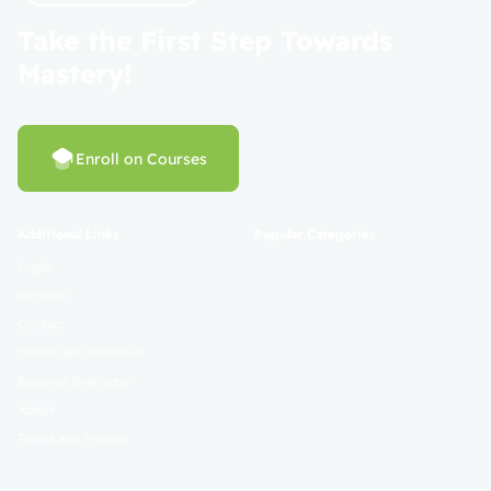
Take the First Step Towards
Mastery!
Enroll on Courses
Additional Links
Popular Categories
Login
Register
Contact
Certificate Validation
Become Instructor
About
Terms and Policies