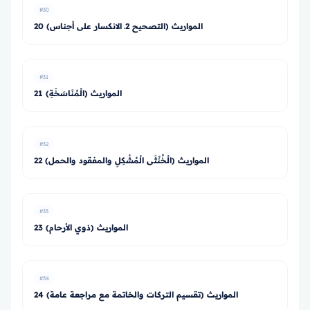
#30
20 المواريث (التصحيح 2ـ الانكسار على أجناس)
#31
21 المواريث (الْمُنَاسَخَةِ)
#32
22 المواريث (الْخُنْثَى الْمُشْكِلِ والمفقود والحمل)
#33
23 المواريث (ذوي الأرحام)
#34
24 المواريث (تقسيم التركات والخاتمة مع مراجعة عامة)