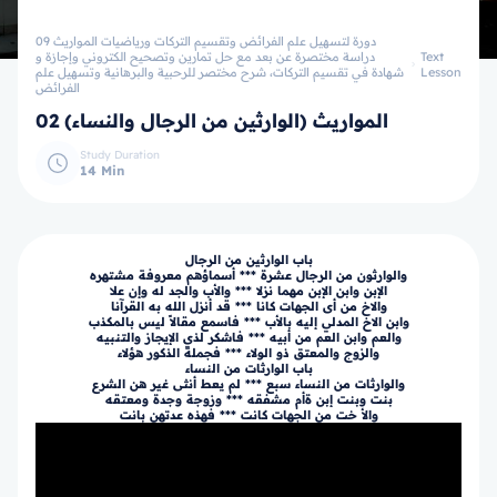
09 دورة لتسهيل علم الفرائض وتقسيم التركات ورياضيات المواريث
Text
دراسة مختصرة عن بعد مع حل تمارين وتصحيح الكتروني وإجازة و
Lesson
شهادة في تقسيم التركات، شرح مختصر للرحبية والبرهانية وتسهيل علم
الفرائض
02 المواريث (الوارثين من الرجال والنساء)
Study Duration
14 Min
باب الوارثين من الرجال
والوارثون من الرجال عشرة *** أسماؤهم معروفة مشتهره
الإبن وابن الإبن مهما نزلا *** والأب والجد له وإن علا
والاخ من أى الجهات كانا *** قد أنزل الله به القرآنا
وابن الاخ المدلي إليه بالأب *** فاسمع مقالاً ليس بالمكذب
والعم وابن العم من أبيه *** فاشكر لذي الإيجاز والتنبيه
والزوج والمعتق ذو الولاء *** فجملة الذكور هؤلاء
باب الوارثات من النساء
والوارثات من النساء سبع *** لم يعط أنثى غير هن الشرع
بنت وبنت إبن ةأم مشفقه *** وزوجة وجدة ومعتقه
والأ خت من الجهات كانت *** فهذه عدتهن بانت