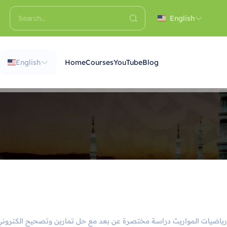
English
English
Home
Courses
YouTube
Blog