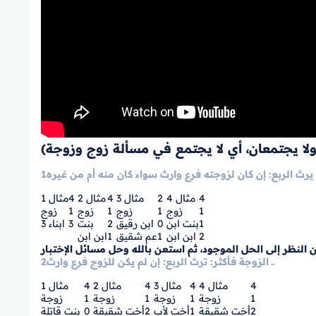
4
مثال 4
2
مثال 3
4
مثال 2
4
مثال 1
1
زوج
1
زوج
1
زوج
1
زوج
1
بنت ابن
0
ابن رقيق
2
بنت
3
3 ابناء
2
ابن ابن
1
عم شقيق
1
ابن ابن
ون النظر إلى الحل الموجود، ثم استعن بالله وحل مسائل الإختبار
2ـ الزوجة فأكثر: ترث الربع: إن لم يكن للزوج فرع وارث.
4
مثال 4
4
مثال 3
4
مثال 2
4
مثال 1
1
زوجة
1
زوجة
1
زوجة
1
زوجة
2
أخت شقيقة
1
أخت لأب
2
أخت شقيقة
0
بنت قاتلة