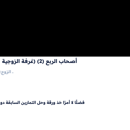
أصحاب الربع (2) (غرفة الزوجية ولا يجتمعان، أي لا يجتمع في مسألة زوج وزوجة)
1ـ الزوج: يرث الربع: إن كان لزوجته فرع وارث سواء كان منه أم من غيره.
فضلًا لا أمرًا خذ ورقة وحل التمارين السابقة د