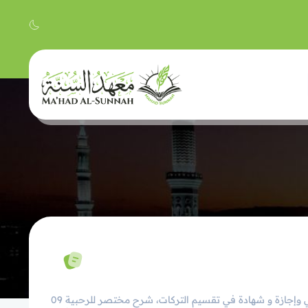
09 دورة لتسهيل علم الفرائض وتقسيم التركات ورياضيات المواريث دراسة مختصرة عن بعد مع حل تمارين وتصحيح الكتروني وإجازة و شهادة في تقسيم التركات، شرح مختصر للرحبية