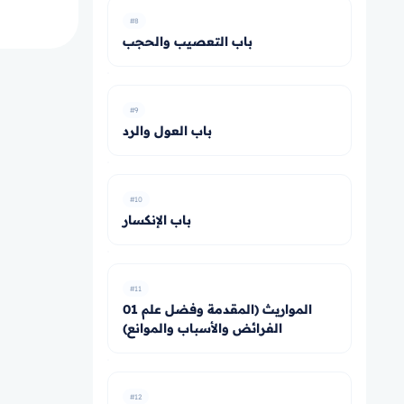
#8
باب التعصيب والحجب
#9
باب العول والرد
#10
باب الإنكسار
#11
01 المواريث (المقدمة وفضل علم
الفرائض والأسباب والموانع)
#12