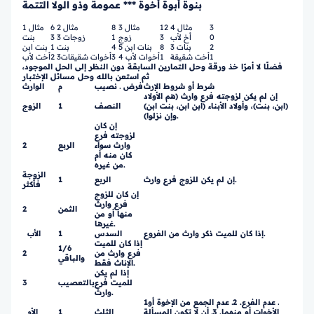
بنوةٌ أُبوةٌ أُخوةٌ *** عمومةٌ وذو الولا التتمة
3
مثال 4
12
مثال 3
8
مثال 2
6
مثال 1
0
أخ لأب
3
زوج
1
3 زوجات
3
بنت
2
3 بنات
8
5 بنات ابن
4
بنت
1
بنت ابن
1
أخت شقيقة
1
4 أخوات لأب
3
3أخوات شقيقات
2
أخت لأب
فضلًا لا أمرًا خذ ورقة وحل التمارين السابقة دون النظر إلى الحل الموجود،
ثم استعن بالله وحل مسائل الإختبار
شرط أو شروط الإرث
فرض ـ نصيب
م
الوارث
إن لم يكن لزوجته فرع وارث (هم الأولاد
(ابن، بنت)، وأولاد الأبناء (ابن ابن، بنت ابن)
النصف
1
الزوج
وإن نزلوا).
إن كان
لزوجته فرع
وارث سواء
الربع
2
كان منه أم
من غيره.
الزوجة
إن لم يكن للزوج فرع وارث.
الربع
1
فأكثر
إن كان للزوج
فرع وارث
الثمن
2
منها أو من
غيرها.
إذا كان للميت ذكر وارث من الفروع.
السدس
1
الأب
إذا كان للميت
1/6
فرع وارث من
2
والباقي
الإناث فقط.
إذا لم يكن
للميت فرع
بالتعصيب
3
وارث.
1ـ عدم الفرع. 2ـ عدم الجمع من الإخوة أو
الأخوات أو منهما. 3ـ أن لا تكون المسألة
الثلث
1
الأم