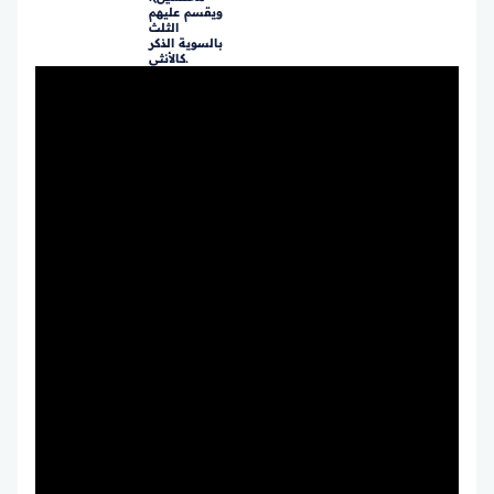
ويقسم عليهم
الثلث
بالسوية الذكر
كالأنثى.