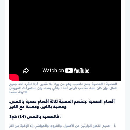
العصبة : العصبة جمع عاصب، وهو من يرث بلا تقدير، فإذا انفرد أخذ جميع
المال، وإن كان معه صاحب فرض أخذ الباقي بعده، وإن استغرقت الفروض
التركة سقط.
أقسام العصبة :ينقسم العصبة ثلاثة أقسام عصبة بالنفس،
وعصبة بالغير، وعصبة مع الغير.
1ـ فالعصبة بالنفس (14) هم:
أ - جميع الذكور الوارثين من الأصول، والفروع، والحواشي، إلا الإخوة من الأم.