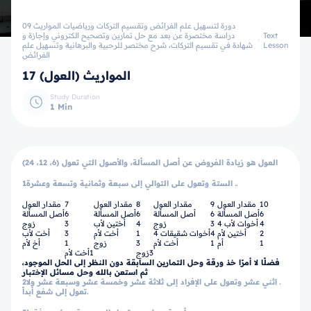
09 دورة لتسهيل علم الفرائض وتقسيم التركات ورياضيات المواريث
Text
دراسة مختصرة عن بعد مع حل تمارين وتصحيح الكتروني وإجازة و
Lesson
شهادة في تقسيم التركات، شرح مختصر للرحبية والبرهانية وتسهيل علم
الفرائض
17 المواريث (العول)
Study Duration
1 Min
العول هو زيادة الفروض عن أصل المسألة، والأصول التي تعول (6، 12، 24)
1ـ الستة وتعول على التوالي إلى سبعة وثمانية وتسعة وعشرة.
10
مقدار العول
9
مقدار العول
8
مقدار العول
7
مقدار العول
6
أصل المسألة
6
أصل المسألة
6
أصل المسألة
6
أصل المسألة
4
4 أخوات لأب
3
زوج
4
أختين لأب
3
زوج
2
أختين لأم
4
4 أخوات شقيقات
1
أخت لأم
3
أخت لأب
1
أم
1
أخت لأم
3
زوج
1
أخ لأم
3
زوج
1
أخت لأم
فضلًا لا أمرًا خذ ورقة وحل التمارين السابقة دون النظر إلى الحل الموجود،
ثم استعن بالله وحل مسائل الإختبار
2ـ اثني عشر وتعول على الإفراد إلى ثلاثة عشر وخمسة عشر وسبعة عشر ولا
تعول إلى شفع أبداً.