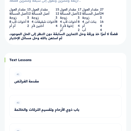
3ـ أربعة وعشرين وتعول إلى سبعة وعشرين فقط.
27
مقدار العول
17
مقدار العول
15
مقدار العول
13
مقدار العول
24
أصل المسألة
12
أصل المسألة
12
أصل المسألة
12
أصل المسألة
3
زوجة
3
زوجة
3
زوجة
3
زوجة
16
4 بنات ابن
8
4 أخوات لأب
8
4 أخوات شقيقات
8
8 أخوات لأب
4
أم
4
3 إخوة لأم
4
أختين لأم
2
أم أم
4
أب
2
أم
فضلًا لا أمرًا خذ ورقة وحل التمارين السابقة دون النظر إلى الحل الموجود،
ثم استعن بالله وحل مسائل الإختبار
Text Lessons
#1
مقدمة الفرائض
#2
باب ذوي الأرحام وتقسيم التركات والخاتمة