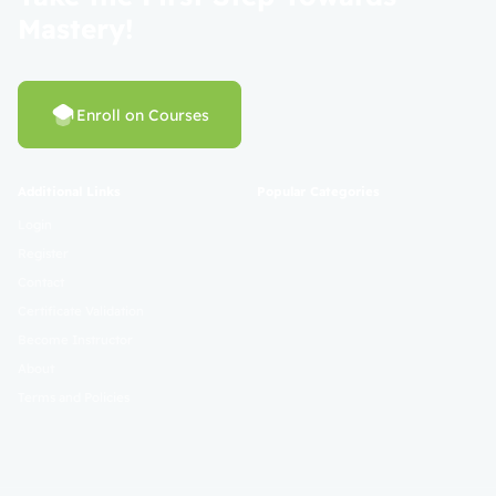
Mastery!
Enroll on Courses
Additional Links
Popular Categories
Login
Register
Contact
Certificate Validation
Become Instructor
About
Terms and Policies