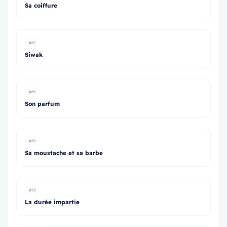
Sa coiffure
#67
Siwak
#68
Son parfum
#69
Sa moustache et sa barbe
#70
La durée impartie