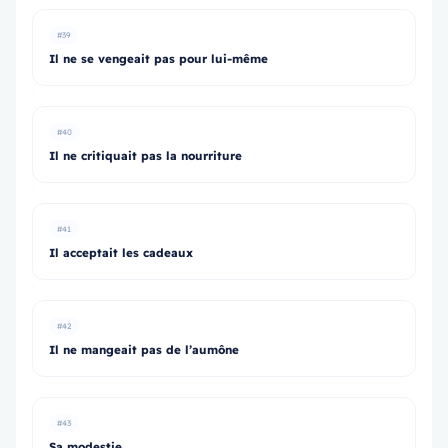
#39
Il ne se vengeait pas pour lui-même
#40
Il ne critiquait pas la nourriture
#41
Il acceptait les cadeaux
#42
Il ne mangeait pas de l’aumône
#43
Sa modestie