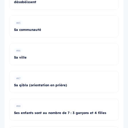
désobéissent
#85
Sa communauté
#86
Sa ville
#87
Sa qibla (orientation en prière)
#88
Ses enfants sont au nombre de 7 : 3 garçons et 4 filles