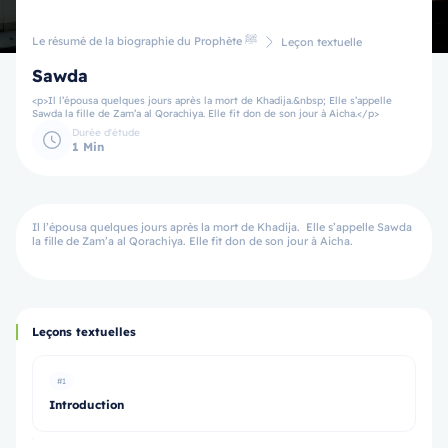
Le résumé de la biographie du Prophète ﷺ
Leçon textuelle
Sawda
<p>Il l’épousa quelques jours après la mort de Khadija.&nbsp; Elle s’appelle
Sawda la fille de Zam’a al Qorachiya. Elle fit don de son jour à Aicha.</p>
Durée d'étude
1 Min
Il l’épousa quelques jours après la mort de Khadija. Elle s’appelle Sawda
la fille de Zam’a al Qorachiya. Elle fit don de son jour à Aicha.
Leçons textuelles
#1
Introduction