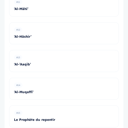
#11
‘Al-Māhi’
#12
‘Al-Hāshir’
#13
‘Al-’Aaqib’
#14
‘Al-Muqaffi’
#15
Le Prophète du repentir