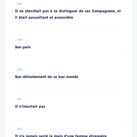
#48
Il ne cherchait pas à se distinguer de ses Compagnons, et
il était accueillant et accessible
#49
Son pain
#50
Son détachement de ce bas monde
#51
Il n’insultait pas
#52
Il n’a jamais serré la main d’une femme étrangère