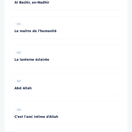
Al Bachir, an-Nadhir
#21
Le maitre de l’humanité
#22
La lanterne éclairée
#23
Abd Allah
#24
C’est l’ami intime d’Allah