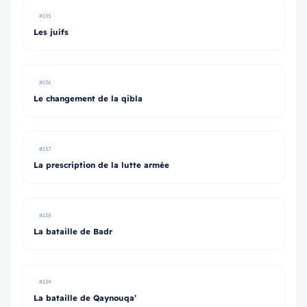
#135
Les juifs
#136
Le changement de la qibla
#137
La prescription de la lutte armée
#138
La bataille de Badr
#139
La bataille de Qaynouqa’