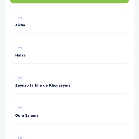
#94
Aicha
#95
Hafsa
#96
Zeynab la fille de Khouzeyma
#97
Oum Salama
#98