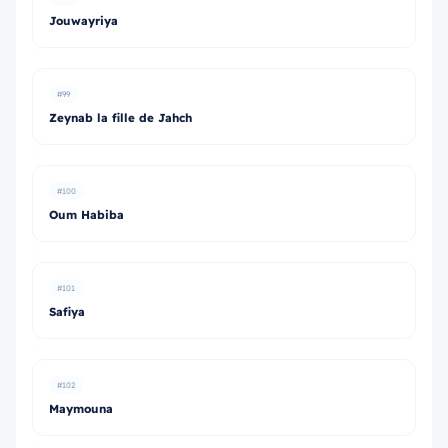
Jouwayriya
#99
Zeynab la fille de Jahch
#100
Oum Habiba
#101
Safiya
#102
Maymouna