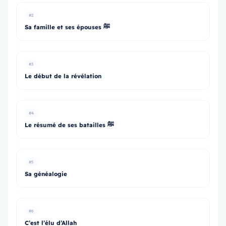
#2
Sa famille et ses épouses ﷺ
#3
Le début de la révélation
#4
Le résumé de ses batailles ﷺ
#5
Sa généalogie
#6
C’est l’élu d’Allah