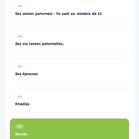
#89
Ses oncles paternels : ils sont au nombre de 11
#90
Ses six tantes paternelles.
#91
Ses épouses
#92
Khadija
#93
Sawda