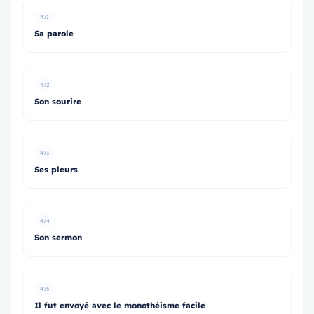
#71
Sa parole
#72
Son sourire
#73
Ses pleurs
#74
Son sermon
#75
Il fut envoyé avec le monothéisme facile