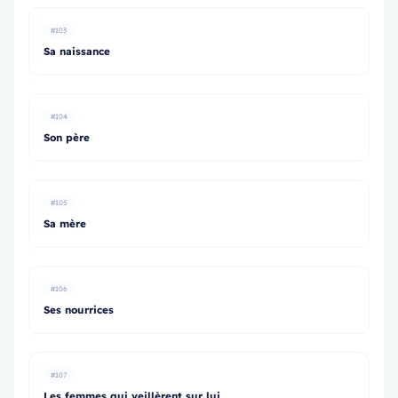
#103
Sa naissance
#104
Son père
#105
Sa mère
#106
Ses nourrices
#107
Les femmes qui veillèrent sur lui