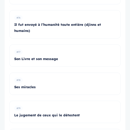
#76
Il fut envoyé à l’humanité toute entière (djinns et
humains)
#77
Son Livre et son message
#78
Ses miracles
#79
Le jugement de ceux qui le détestent