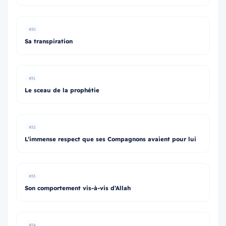
#30
Sa transpiration
#31
Le sceau de la prophétie
#32
L’immense respect que ses Compagnons avaient pour lui
#33
Son comportement vis-à-vis d’Allah
#34