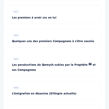
#117
Les premiers à avoir cru en lui
#118
Quelques uns des premiers Compagnons à s’être soumis
#119
Les persécutions de Qoreych subies par le Prophète ﷺ et
ses Compagnons
#120
L’émigration en Abyssine (Ethiopie actuelle)