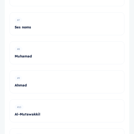
#7
Ses noms
#8
Muhamad
#9
Ahmad
#10
Al-Mutawakkil