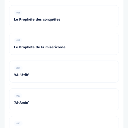
#16
Le Prophète des conquêtes
#17
Le Prophète de la miséricorde
#18
‘Al-Fātih’
#19
‘Al-Amin’
#20