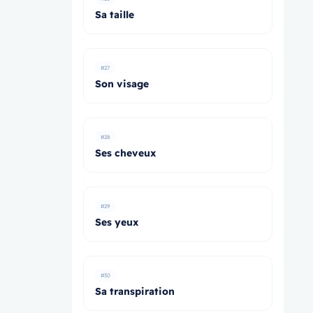
Sa taille
#27
Son visage
#28
Ses cheveux
#29
Ses yeux
#30
Sa transpiration