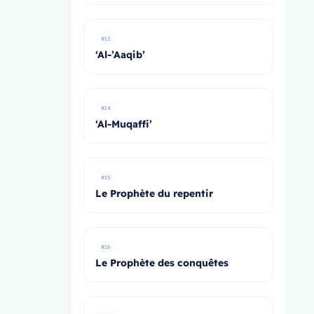
#13
‘Al-’Aaqib’
#14
‘Al-Muqaffi’
#15
Le Prophète du repentir
#16
Le Prophète des conquêtes