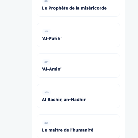
#17
Le Prophète de la miséricorde
#18
‘Al-Fātih’
#19
‘Al-Amin’
#20
Al Bachir, an-Nadhir
#21
Le maitre de l’humanité