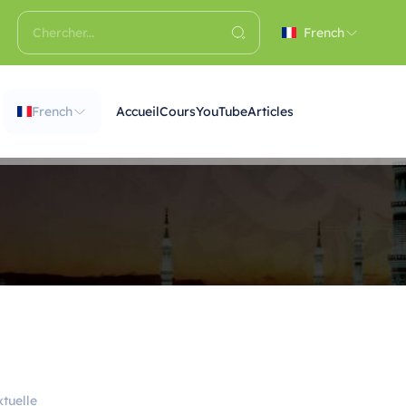
French
French
Accueil
Cours
YouTube
Articles
tuelle