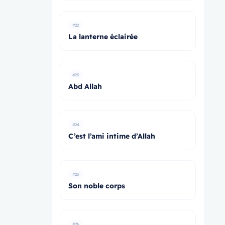
#22
La lanterne éclairée
#23
Abd Allah
#24
C’est l’ami intime d’Allah
#25
Son noble corps
#26