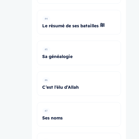
#4
Le résumé de ses batailles ﷺ
#5
Sa généalogie
#6
C’est l’élu d’Allah
#7
Ses noms