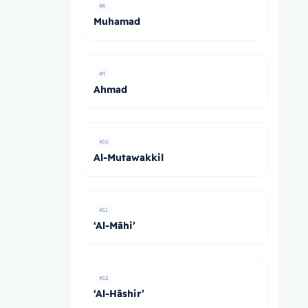
#8
Muhamad
#9
Ahmad
#10
Al-Mutawakkil
#11
‘Al-Māhi’
#12
‘Al-Hāshir’