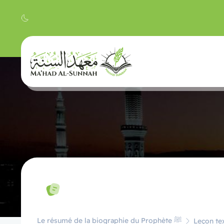
Le résumé de la biographie du Prophète ﷺ
Leçon tex