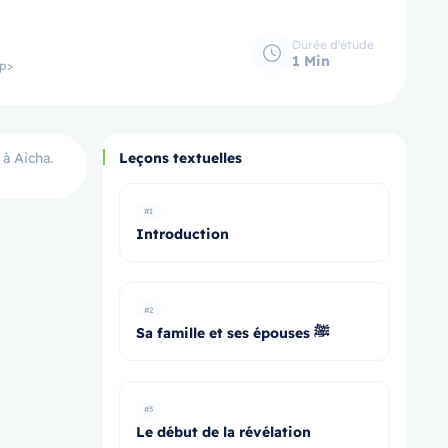
Durée d'étude
1 Min
/p>
 à Aicha.
Leçons textuelles
#1
Introduction
#2
Sa famille et ses épouses ﷺ
#3
Le début de la révélation