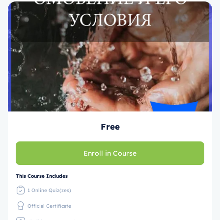
Free
Enroll in Course
This Course Includes
1 Online Quiz(zes)
Official Certificate