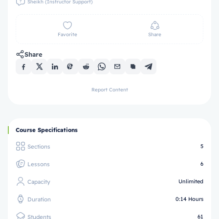
Sheikh (Instructor Support)
Favorite
Share
Share
Report Content
Course Specifications
Sections
5
Lessons
6
Capacity
Unlimited
Duration
0:14 Hours
Students
61