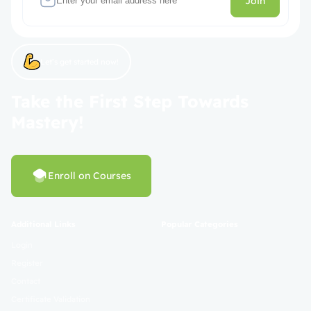
Join
Let’s get started now!
Take the First Step Towards
Mastery!
Enroll on Courses
Additional Links
Popular Categories
Login
Register
Contact
Certificate Validation