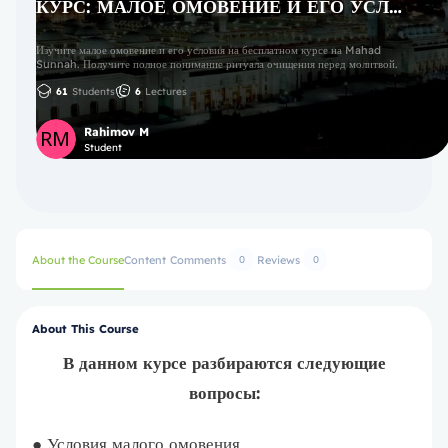
КУРС: МАЛОЕ ОМОВЕНИЕ И ЕГО УСЛОВИЯ
Изучите малое омовение и его условия на бесплатном курсе на Mahad
Sunnah. Получите полное понимание ритуала очищения перед молитвой.
61
Students
6
Lectures
Rahimov M
Student
About the Course
Content
Comments
Reviews
0
0
About This Course
В данном курсе разбираются следующие
вопросы:
● Условия малого омовения