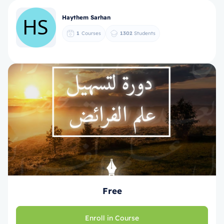
Haythem Sarhan
1
Courses
1302
Students
Free
Enroll in Course