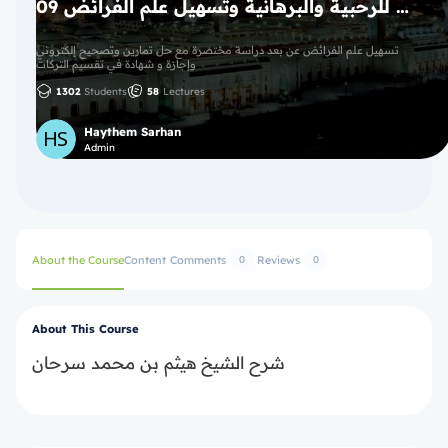
09 دورة لتسهيل علم الفرائض وتقسيم التركات ورياضيات المواريث دراسة مختصرة عن بعد مع حل تمارين وتصحيح الكتروني وإجازة و شهادة في تقسيم التركات، شرح مختصر للرحبية والبرهانية وتسهيل علم الفرائض
تسهيل علم الفرائض عن بعد دراسة مختصرة مع حل تمارين وتصحيح إلكتروني
وإجازة و شهادة في تقسيم التركات
1302
Students
58
Lectures
Haythem Sarhan
Admin
About the Course
Content
Comments
Reviews
0
0
About This Course
شرح الشيخ هيثم بن محمد سرحان