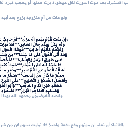
ولو مات عن أم متزوجة بزوج بعد أبيه
وَإِنْ يَمُتْ قَوْمٌ بِهَدْمٍ أَوْ غَرَقْ***أَوْ حَادِثٍ عَ
وَلَمْ يَكُنْ يُعْلَمُ حَالُ السَّابِقِ***فَلاَ تُوَرِّث
وَعُدَّهُمْ كَأَنَّهُمْ أَجَانِبُ***فَهَكَذَا الْقَوْلُ
وَقَدْ أَتَى الْقَوْلُ عَلَى مَا شِئْنَا***مِنْ قِسْمَةِ ا
عَلَى طَرِيقِ الرَّمْزِ وَالإِشَارَهْ***مُلَخَّصَاً بِ
فَالْحَمْدُ لِلَّهِ عَلَى التَّمَامِ***حَمْدَاً كَثِيرَا
أَسْأَلُهُ الْعَفْوَ عَنِ التَّقْصِيرِ***وَخَيْرَ مَا 
وَغَفْرَ مَا كَانَ مِنَ الذُّنُوبِ***وَسَتْرَ مَا 
وَأَفْضَلُ الصَّلاَةِ وَالتَّسْلِيمِ***عَلَى النَّبِيِّ
مُحَمَّدٍ خَيْرِ الأَنَامِ الْعَاقِبِ***وَآلِهِ الْغُر
وَصَحْبِهِ الأَمَاجِدِ الأَبْرَارِ***الصَّفْوَةِ الأَ
يقصد الفرضيون رحمهم الله بهذا الباب كل جماعة متوارثين ماتوا بحادث عام كهدم وغرق ونحوهما.
: أن نعلم المتأخر منهم
: أن نعلم أن موتهم وقع دفعة واحدة فلا توارث بينهم لأن من شروط الإرث حياة الوارث بعد موت مورثه حقيقة أو حكماً ولم يوجد.
الثانية