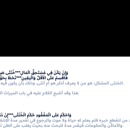
وَإِنْ يَكُنْ فِي مُسْتَحِقِّ الْمَالِ***خُنْثَى صَحِ
فَاقْسِمْ عَلَى الأَقَلِّ وَالْيَقِينِ***تَحْظَ بِحَقِّ
الخنثى المشكل: هو من لا يعرف أذكر هو أم أنثى، وذلك بأن يكون فيه علامتا الذكور والإناث من غير تمييز أو لا يكون فيه علامة أحدهما.
هذا وقد أشبع الكلام عليه في باب الميراث الفقهاء والفرضيون ولقلة وقوعه - ولله الحمد - تركنا الكلام عليه.
وَاحْكُمْ عَلَى الْمَفْقُودِ حُكْمَ الْخُنْثَى***إِنْ ذَكَرَ
 من انقطع خبره فلم يعلم له حياة ولا موت والرجوع في تقدير مدة الإنت
والأماكن والحكومات، فيقدر مدة للبحث عنه بحيث يغلب على الظن تبين حياته لو كان موجوداً ثم يحكم بموته بعد انتهائها، والله أعلم.