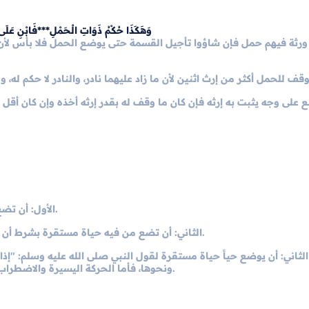
وَهَكَذَا حُكْمُ ذَوَاتِ الْحَمْلِ***فَابْنِ عَلَى ا
ورثة فيهم حمل فإن شاؤوا تأجيل القسمة حتى يوضع الحمل فلا بأس لأن
ع على وجه يثبت به إرثه فإن كان ما وقف له بقدر إرثه أخذه وإن كان أقل 
الأول: أن تضع من فيه حياة مستقرة لدون ستة أشهر من موت مورثه مطلقاً.
الثاني: أن تضع من فيه حياة مستقرة بشرط أن لا توطأ بعد وفاته، ومدة الحمل قد تزيد على أربع سنين كما وقع.
لثاني
: أن يوضع حياً حياة مستقرة لقول النبي صلى الله عليه وسلم: "إذا 
ونحوها، فأما الحركة اليسيرة والاضطراب والتنفس اليسير الذي لا يدل على الحياة المستقرة فلا عبرة به.