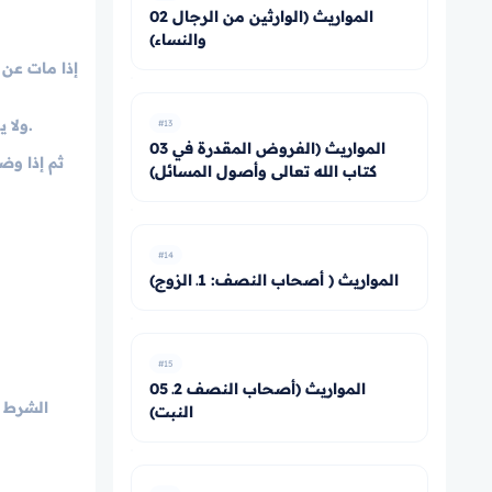
02 المواريث (الوارثين من الرجال
والنساء)
إذا مات عن 
ولا يوقف للحمل أكثر من إرث اثنين لأن ما زاد عليهما نادر، والنادر لا حكم له، ولا ينقص عن اثنين لأن وضع الاثنين كثير فوجب العمل بالاحتياط.
#13
03 المواريث (الفروض المقدرة في
ثم إذا وض
كتاب الله تعالى وأصول المسائل)
#14
المواريث ( أصحاب النصف: 1ـ الزوج)
#15
05 المواريث (أصحاب النصف 2ـ
الشرط ا
النبت)