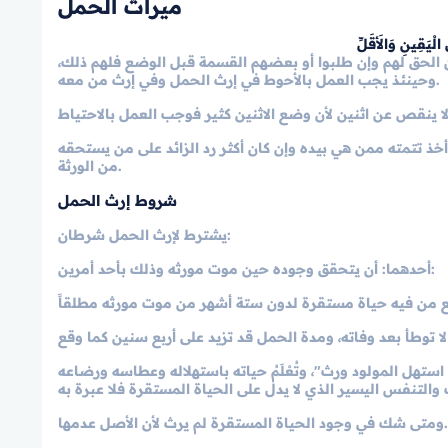
ميراث الحمل
لْيَقِينِ وَالأَقَلِّ
 الحق لهم وإن طلبوا أو بعضهم القسمة قبل الوضع فلهم ذلك،
وحينئذ يجب العمل بالأحوط في إرث الحمل وفي إرث من معه.
أخذ تتمته ممن هي بيده وإن كان أكثر رد الزائد على من يستحقه
من الورثة.
شروط إرث الحمل
يشترط لإرث الحمل شرطان:
: أن يتحقق وجوده حين موت مورثه وذلك بأحد أمرين:
أحدهما
استهل المولود ورث"، وتُعْلَمُ حياته باستهلاله وعطاسه ورضاعه
ومتى شك في وجود الحياة المستقرة لم يرث لأن الأصل عدمها.