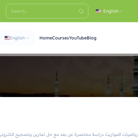
English
English
Home
Courses
YouTube
Blog