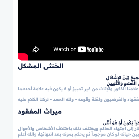
الخنثى المشكل
يحٌ بَيِّنُ الإِشْكَالِ
 الْقَسْمِ وَالتَّبْيينِ
ميراث المفقود
اً يَكُونُ أَوْ هُوَ أُنْثَى
ظار إلى اجتهاد الحاكم ويختلف ذلك باختلاف الأشخاص والأحوال