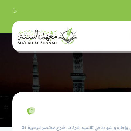
09 دورة لتسهيل علم الفرائض وتقسيم التركات ورياضيات المواريث دراسة مختصرة عن بعد مع حل تمارين وتصحيح الكتروني وإجازة و شهادة في تقسيم التركات، شرح مختصر للرحبية