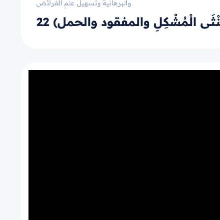
والبرهانية وتسهيل علم الفرائض
خُنْثَى الْمُشْكِلِ والمفقود والحمل)