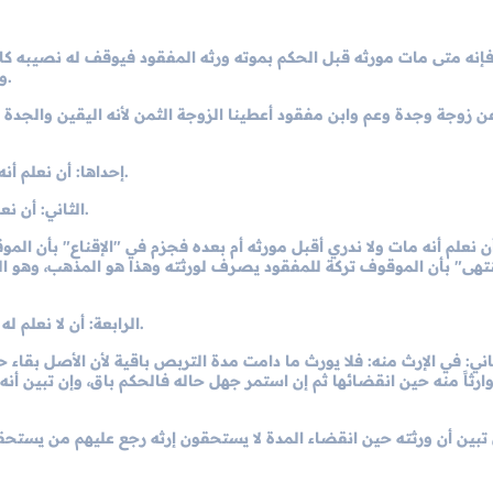
ولنا في ال
 فإنه متى مات مورثه قبل الحكم بموته ورثه المفقود فيوقف له نصيبه كامل
ومن كان ينقصه أعطي الأقل، ومن كان لا ينقصه أعطي إرثه كاملاً.
ن زوجة وجدة وعم وابن مفقود أعطينا الزوجة الثمن لأنه اليقين والجدة ا
إحداها: أن نعلم أنه مات قبل مورثه فنرد الموقوف إلى من يستحقه من ورثة الأول.
الثاني: أن نعلم أنه مات بعده فيكون الموقوف تركة للمفقود ويصرف لورثته.
 أن نعلم أنه مات ولا ندري أقبل مورثه أم بعده فجزم في "الإقناع" بأن ا
تهى" بأن الموقوف تركة للمفقود يصرف لورثته وهذا هو المذهب، وهو الصو
الرابعة: أن لا نعلم له حياة ولا موتاً حتى تنقضي المدة وحكمها كالثالثة خلافاً ومذهباً.
ثاني: في الإرث منه: فلا يورث ما دامت مدة التربص باقية لأن الأصل بقاء
ارثاً منه حين انقضائها ثم إن استمر جهل حاله فالحكم باق، وإن تبين أنه
تبين أن ورثته حين انقضاء المدة لا يستحقون إرثه رجع عليهم من يستحقه بع