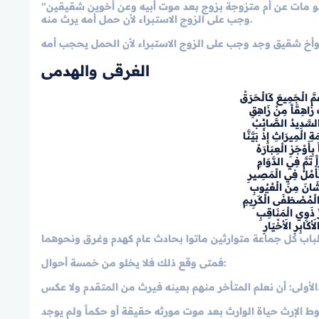
"فائدة": يجب الاستبراء بعد موت المورث لكل موطوءة يرث حملها أو يحجب غيره، فلو مات عن أم متزوجة بزوج بعد موت أبيه وعن أخوين شقيقين
وجب على الزوج الاستبراء لأن حمل أمه يرث منه.
 وأخ شقيق وجد وجب على الزوج الاستبراء لأن الحمل يحجب أمه
الغرقى والهدمى
مَّ الْجَمِيعَ كَالْحَرَقْ
ْ زَاهِقَاً مِنْ زَاهِقِ
 السَّدِيدُ الصَّائِبُ
لْمِيرَاثِ إِذْ بَيَّنَّا
أَوْجَزِ الْعِبَارَهْ
ً تَمَّ فِي الدَّوَامِ
نَأْمُلُ فِي الْمَصِيرِ
شَانَ مِنَ الْعُيُوبِ
 الْمُصْطَفَى الْكَرِيمِ
ِّ ذَوِي الْمَنَاقِبِ
كَابِرِ الأَخْيَارِ
فمتى وقع ذلك فلا يخلو من خمسة أحوال:
 بعينه فيرث من المتقدم ولا عكس.
الأولى