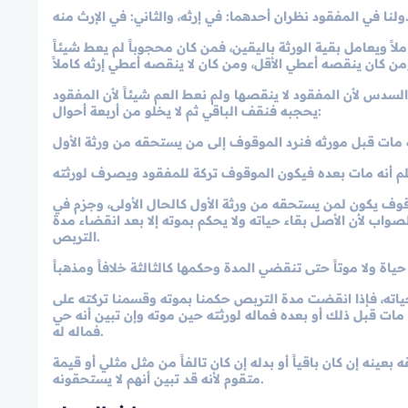
مفقود نظران أحدهما: في إرثه، والثاني: في الإرث منه.
اً ويعامل بقية الورثة باليقين، فمن كان محجوباً لم يعط شيئاً
لسدس لأن المفقود لا ينقصها ولم نعط العم شيئاً لأن المفقود
يحجبه فنقف الباقي ثم لا يخلو من أربعة أحوال:
لموقوف يكون لمن يستحقه من ورثة الأول كالحال الأولى، وجزم في
اب لأن الأصل بقاء حياته ولا يحكم بموته إلا بعد انقضاء مدة
التربص.
 حياته، فإذا انقضت مدة التربص حكمنا بموته وقسمنا تركته على
 مات قبل ذلك أو بعده فماله لورثته حين موته وإن تبين أنه حي
فماله له.
ينه إن كان باقياً أو بدله إن كان تالفاً من مثل مثلي أو قيمة
متقوم لأنه قد تبين أنهم لا يستحقونه.