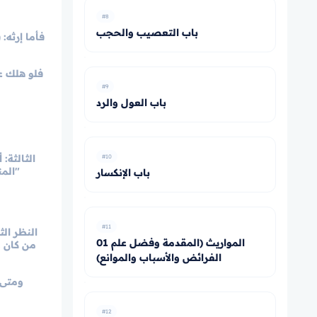
#8
باب التعصيب والحجب
فأما إرثه:
فلو هلك ع
#9
باب العول والرد
الثالثة:
#10
"المن
باب الإنكسار
#11
النظر ال
01 المواريث (المقدمة وفضل علم
من كان و
الفرائض والأسباب والموانع)
ومتى 
#12