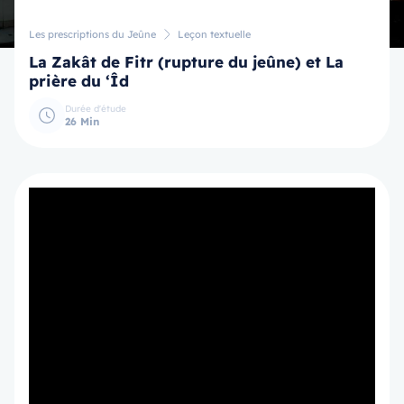
Les prescriptions du Jeûne
Leçon textuelle
La Zakât de Fitr (rupture du jeûne) et La
prière du ‘Îd
Durée d'étude
26 Min