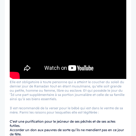
Elle est obligatoire à toute personne qui a atteint le coucher du soleil du
dernier jour de Ramadan tout en étant musulmane, qu’elle soit grande
ou petite, homme ou femme, libre ou esclave. Et qui possède le jour du
’Îd une part supplémentaire à sa portion journalière et celle de sa famille
ainsi qu’à ses biens essentiels.
Il est recommandé de la verser pour le bébé qui est dans le ventre de sa
mère. Parmi les raisons pour lesquelles elle est légiférée :
C’est une purification pour le jeûneur de ses pêchés et de ses actes
futiles.
Accorder un don aux pauvres de sorte qu’ils ne mendient pas en ce jour
de fête.