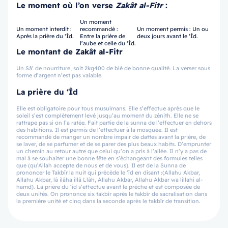
Le moment où l’on verse
Zakât al-Fitr
:
Un moment
Un moment interdit :
recommandé :
Un moment permis : Un ou
Après la prière du ‘Îd.
Entre la prière de
deux jours avant le ‘Îd.
l’aube et celle du ‘Îd.
Le montant de Zakât al-Fitr
Un Sâ’ de nourriture, soit 2kg400 de blé de bonne qualité. La verser sous
forme d’argent n’est pas valable.
La prière du ‘Îd
Elle est obligatoire pour tous musulmans. Elle s’effectue après que le
soleil s’est complètement levé jusqu’au moment du zénith. Elle ne se
rattrape pas si on l’a ratée. Fait partie de la sunna de l’effectuer en dehors
des habitions. Il est permis de l’effectuer à la mosquée. Il est
recommandé de manger un nombre impair de dattes avant la prière, de
se laver, de se parfumer et de se parer des plus beaux habits. D’emprunter
un chemin au retour autre que celui qu’on a pris à l’allée. Il n’y a pas de
mal à se souhaiter une bonne fête en s’échangeant des formules telles
que (qu’Allah accepte de nous et de vous). Il est de la Sunna de
prononcer le Takbîr la nuit qui précède le ‘îd en disant :(Allahu Akbar,
Allahu Akbar, lâ ilâha illâ Llâh, Allahu Akbar, Allahu Akbar wa lillahi al-
hamd). La prière du ‘îd s’effectue avant le prêche et est composée de
deux unités. On prononce six takbîr après le takbîr de sacralisation dans
la première unité et cinq dans la seconde après le takbîr de transition.