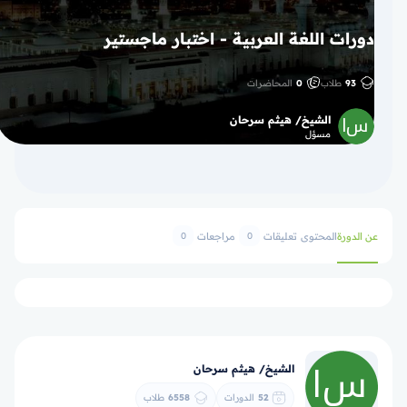
دورات اللغة العربية - اختبار ماجستير
93
طلاب
0
المحاضرات
الشيخ/ هيثم سرحان
مسؤل
عن الدورة
المحتوى
تعليقات
مراجعات
0
0
الشيخ/ هيثم سرحان
52
الدورات
6558
طلاب