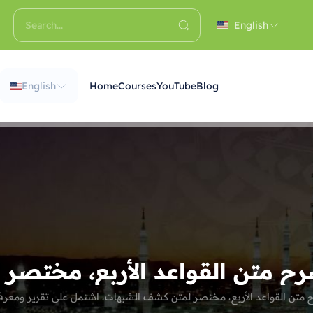
English
English
Home
Courses
YouTube
Blog