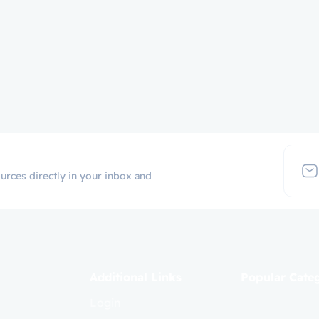
urces directly in your inbox and
Additional Links
Popular Cate
Login