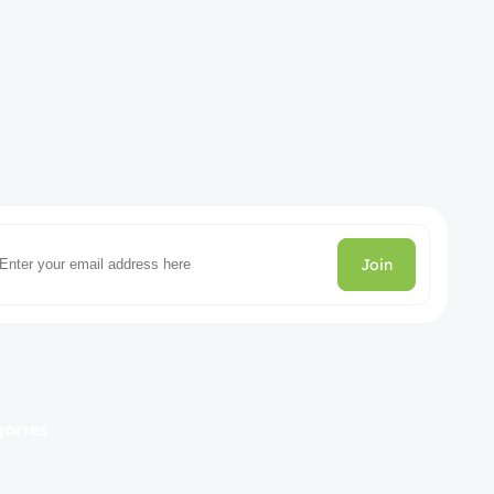
Join
gories