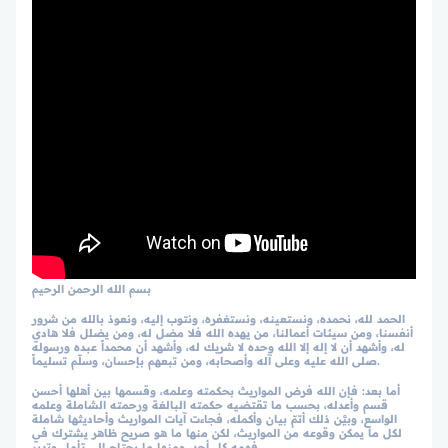
بسم الله الرحمن الرحيم
الحمد لله، نحمده، ونستعينه، ونستغفره، ونتوب إليه، ونعوذ بالله من شرور
أنفسنا، ومن سيئات أعمالنا، من يهده الله فلا مضل له، ومن يضلل فلا هادي
له، وأشهد أن لا إله إلا الله وحده لا شريك له، وأشهد أن محمداً عبده ورسوله
صلى الله عليه وعلى آله وأصحابه، ومن تبعهم بإحسان، وسلّم تسليماً.
أما بعد: فإن الله فرض المواريث بحكمته وعلمه، وقسمها بين أهلها أحسن
قسم وأعدله، بحسب ما تقتضيه حكمته البالغة ورحمته الشاملة وعلمه
الواسع، وبيَّن ذلك أتمّ بيان وأكمله، فجاءت آيات المواريث وأحاديثها شاملة
لكل ما يمكن وقوعه من المواريث، لكن منها ما هو صريح ظاهر يشترك في
فهمه كل أحد، ومنها ما يحتاج إلى تأمل وتدبر.