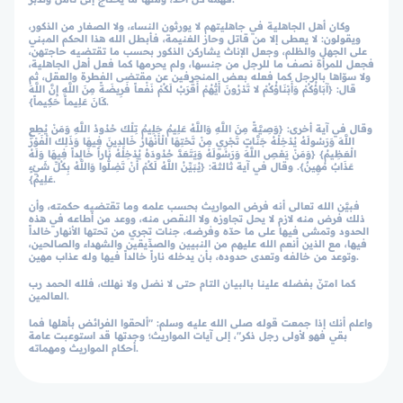
وكان أهل الجاهلية في جاهليتهم لا يورثون النساء، ولا الصغار من الذكور،
ويقولون: لا يعطى إلا من قاتل وحاز الغنيمة، فأبطل الله هذا الحكم المبني
على الجهل والظلم، وجعل الإناث يشاركن الذكور بحسب ما تقتضيه حاجتهن،
فجعل للمرأة نصف ما للرجل من جنسها، ولم يحرمها كما فعل أهل الجاهلية،
ولا سوّاها بالرجل كما فعله بعض المنحرفين عن مقتضى الفطرة والعقل، ثم
قال: {آبَاؤُكُمْ وَأَبْنَاؤُكُمْ لا تَدْرُونَ أَيُّهُمْ أَقْرَبُ لَكُمْ نَفْعاً فَرِيضَةً مِنَ اللَّهِ إِنَّ اللَّهَ
كَانَ عَلِيماً حَكِيماً}.
وقال في آية أخرى: {وَصِيَّةً مِنَ اللَّهِ وَاللَّهُ عَلِيمٌ حَلِيمٌ تِلْكَ حُدُودُ اللَّهِ وَمَنْ يُطِعِ
اللَّهَ وَرَسُولَهُ يُدْخِلْهُ جَنَّاتٍ تَجْرِي مِنْ تَحْتِهَا الْأَنْهَارُ خَالِدِينَ فِيهَا وَذَلِكَ الْفَوْزُ
الْعَظِيمُ} {وَمَنْ يَعْصِ اللَّهَ وَرَسُولَهُ وَيَتَعَدَّ حُدُودَهُ يُدْخِلْهُ نَاراً خَالِداً فِيهَا وَلَهُ
عَذَابٌ مُهِينٌ}. وقال في آية ثالثة: {يُبَيِّنُ اللَّهُ لَكُمْ أَنْ تَضِلُّوا وَاللَّهُ بِكُلِّ شَيْءٍ
عَلِيمٌ}.
فبيَّن الله تعالى أنه فرض المواريث بحسب علمه وما تقتضيه حكمته، وأن
ذلك فرض منه لازم لا يحل تجاوزه ولا النقص منه، ووعد من أطاعه في هذه
الحدود وتمشى فيها على ما حدّه وفرضه، جنات تجري من تحتها الأنهار خالداً
فيها، مع الذين أنعم الله عليهم من النبيين والصدِّيقين والشهداء والصالحين،
وتوعد من خالفه وتعدى حدوده، بأن يدخله ناراً خالداً فيها وله عذاب مهين.
كما امتنّ بفضله علينا بالبيان التام حتى لا نضل ولا نهلك، فلله الحمد رب
العالمين.
واعلم أنك إذا جمعت قوله صلى الله عليه وسلم: "ألحقوا الفرائض بأهلها فما
بقي فهو لأولى رجل ذكر"، إلى آيات المواريث؛ وجدتها قد استوعبت عامة
أحكام المواريث ومهماته.