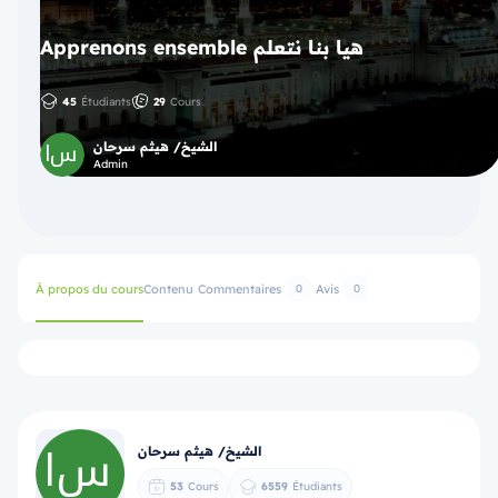
Apprenons ensemble هيا بنا نتعلم
45
Étudiants
29
Cours
الشيخ/ هيثم سرحان
Admin
À propos du cours
Contenu
Commentaires
Avis
0
0
الشيخ/ هيثم سرحان
53
Cours
6559
Étudiants