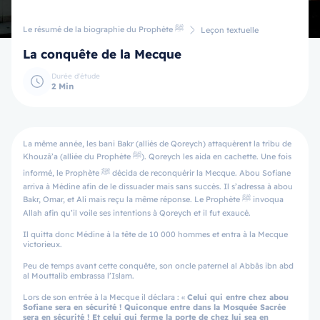
Le résumé de la biographie du Prophète ﷺ
Leçon textuelle
La conquête de la Mecque
Durée d'étude
2 Min
La même année, les bani Bakr (alliés de Qoreych) attaquèrent la tribu de
Khouzâ’a (alliée du Prophète ﷺ). Qoreych les aida en cachette. Une fois
informé, le Prophète ﷺ décida de reconquérir la Mecque. Abou Sofiane
arriva à Médine afin de le dissuader mais sans succès. Il s’adressa à abou
Bakr, Omar, et Ali mais reçu la même réponse. Le Prophète ﷺ invoqua
Allah afin qu’il voile ses intentions à Qoreych et il fut exaucé.
Il quitta donc Médine à la tête de 10 000 hommes et entra à la Mecque
victorieux.
Peu de temps avant cette conquête, son oncle paternel al Abbâs ibn abd
al Mouttalib embrassa l’Islam.
Lors de son entrée à la Mecque il déclara : «
Celui qui entre chez abou
Sofiane sera en sécurité ! Quiconque entre dans la Mosquée Sacrée
sera en sécurité ! Et celui qui ferme la porte de chez lui sea en