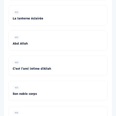
#22
La lanterne éclairée
#23
Abd Allah
#24
C’est l’ami intime d’Allah
#25
Son noble corps
#26