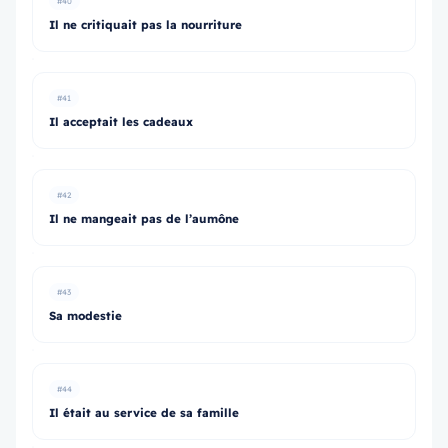
#40
Il ne critiquait pas la nourriture
#41
Il acceptait les cadeaux
#42
Il ne mangeait pas de l’aumône
#43
Sa modestie
#44
Il était au service de sa famille