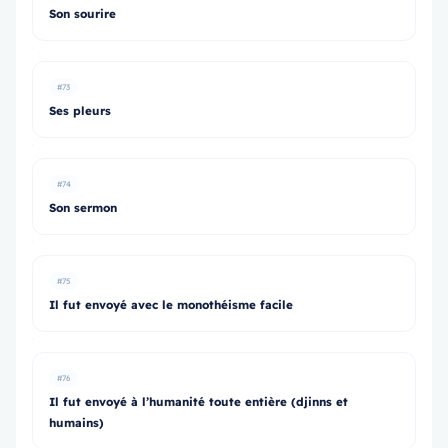
Son sourire
#73
Ses pleurs
#74
Son sermon
#75
Il fut envoyé avec le monothéisme facile
#76
Il fut envoyé à l’humanité toute entière (djinns et
humains)