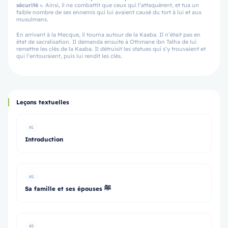
sécurité
». Ainsi, il ne combattit que ceux qui l’attaquèrent, et tua un
faible nombre de ses ennemis qui lui avaient causé du tort à lui et aux
musulmans.
En arrivant à la Mecque, il tourna autour de la Kaaba. Il n’était pas en
état de sacralisation. Il demanda ensuite à Othmane ibn Talha de lui
remettre les clés de la Kaaba. Il détruisit les statues qui s’y trouvaient et
qui l’entouraient, puis lui rendit les clés.
Leçons textuelles
#1
Introduction
#2
Sa famille et ses épouses ﷺ
#3