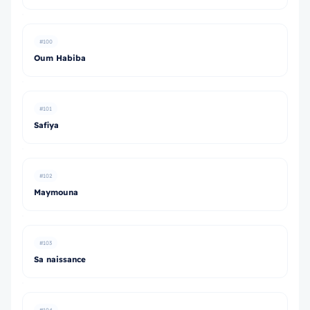
#100
Oum Habiba
#101
Safiya
#102
Maymouna
#103
Sa naissance