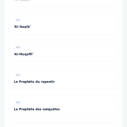
#13
‘Al-’Aaqib’
#14
‘Al-Muqaffi’
#15
Le Prophète du repentir
#16
Le Prophète des conquêtes