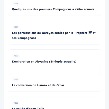
#118
Quelques uns des premiers Compagnons à s’être soumis
#119
Les persécutions de Qoreych subies par le Prophète ﷺ et
ses Compagnons
#120
L’émigration en Abyssine (Ethiopie actuelle)
#121
La conversion de Hamza et de Omar
#122
La vallée d’abou Talib