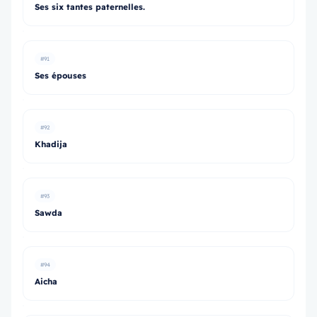
Ses six tantes paternelles.
#91
Ses épouses
#92
Khadija
#93
Sawda
#94
Aicha