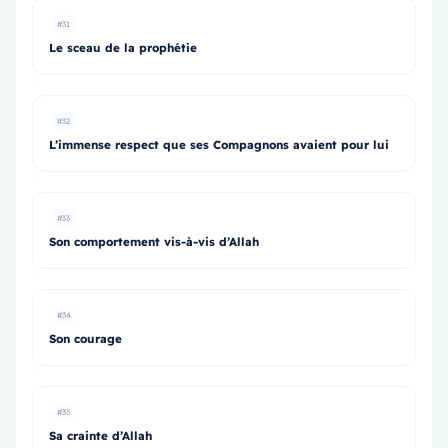
#31
Le sceau de la prophétie
#32
L’immense respect que ses Compagnons avaient pour lui
#33
Son comportement vis-à-vis d’Allah
#34
Son courage
#35
Sa crainte d’Allah