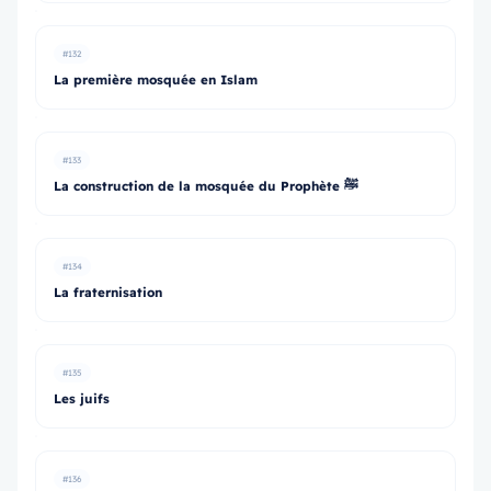
#132
La première mosquée en Islam
#133
La construction de la mosquée du Prophète ﷺ
#134
La fraternisation
#135
Les juifs
#136