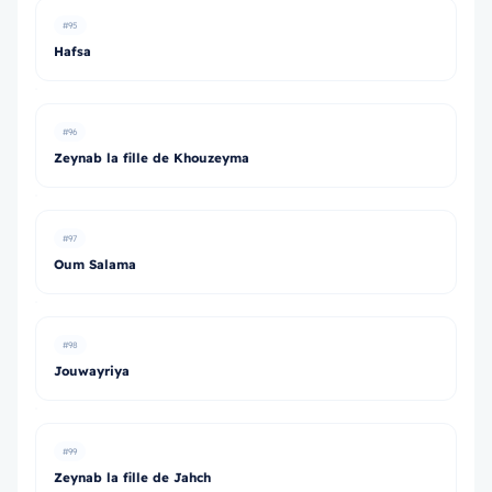
#95
Hafsa
#96
Zeynab la fille de Khouzeyma
#97
Oum Salama
#98
Jouwayriya
#99
Zeynab la fille de Jahch