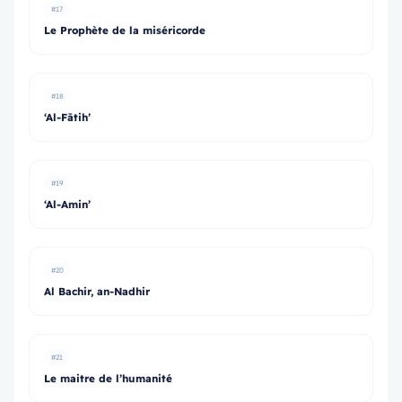
#17
Le Prophète de la miséricorde
#18
‘Al-Fātih’
#19
‘Al-Amin’
#20
Al Bachir, an-Nadhir
#21
Le maitre de l’humanité