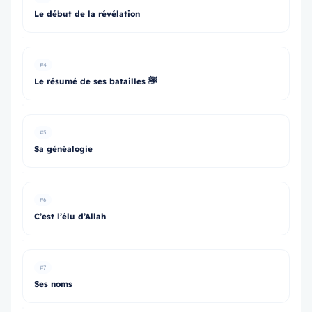
Le début de la révélation
#4
Le résumé de ses batailles ﷺ
#5
Sa généalogie
#6
C’est l’élu d’Allah
#7
Ses noms