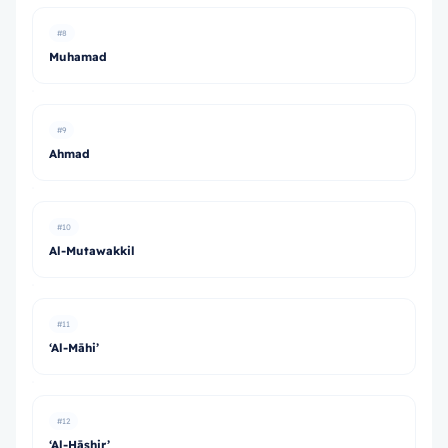
#8
Muhamad
#9
Ahmad
#10
Al-Mutawakkil
#11
‘Al-Māhi’
#12
‘Al-Hāshir’