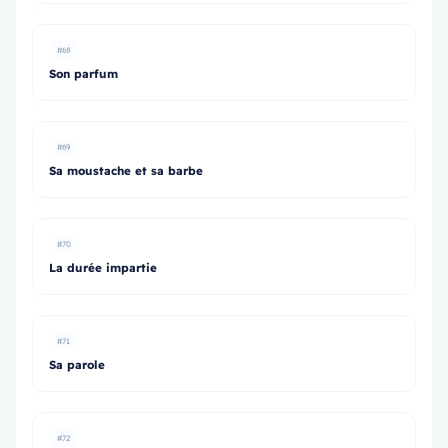
#68
Son parfum
#69
Sa moustache et sa barbe
#70
La durée impartie
#71
Sa parole
#72