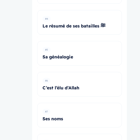
#4
Le résumé de ses batailles ﷺ
#5
Sa généalogie
#6
C’est l’élu d’Allah
#7
Ses noms