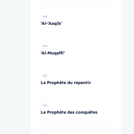
#13
‘Al-’Aaqib’
#14
‘Al-Muqaffi’
#15
Le Prophète du repentir
#16
Le Prophète des conquêtes