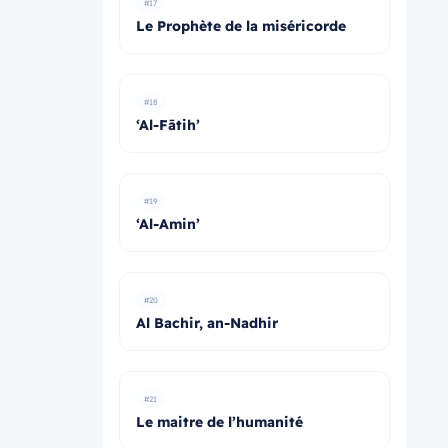
#17
Le Prophète de la miséricorde
#18
‘Al-Fātih’
#19
‘Al-Amin’
#20
Al Bachir, an-Nadhir
#21
Le maitre de l’humanité