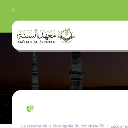
Le résumé de la biographie du Prophète ﷺ
Leçon tex