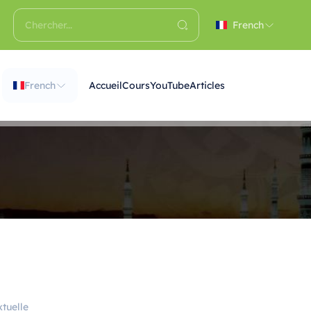
French
French
Accueil
Cours
YouTube
Articles
tuelle