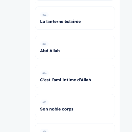
#22
La lanterne éclairée
#23
Abd Allah
#24
C’est l’ami intime d’Allah
#25
Son noble corps
#26