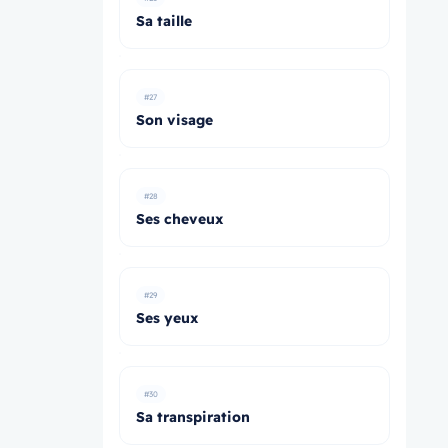
Sa taille
#27
Son visage
#28
Ses cheveux
#29
Ses yeux
#30
Sa transpiration