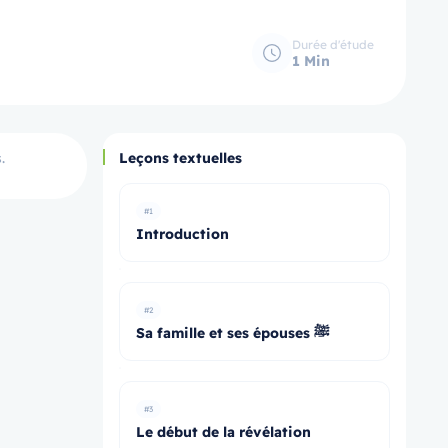
Durée d'étude
1 Min
.
Leçons textuelles
#1
Introduction
#2
Sa famille et ses épouses ﷺ
#3
Le début de la révélation