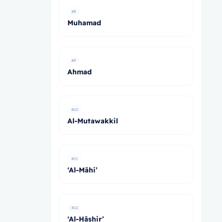
#8
Muhamad
#9
Ahmad
#10
Al-Mutawakkil
#11
‘Al-Māhi’
#12
‘Al-Hāshir’