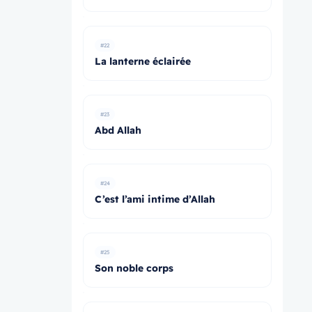
#22
La lanterne éclairée
#23
Abd Allah
#24
C’est l’ami intime d’Allah
#25
Son noble corps