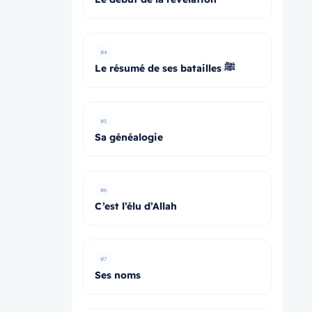
#4
Le résumé de ses batailles ﷺ
#5
Sa généalogie
#6
C’est l’élu d’Allah
#7
Ses noms