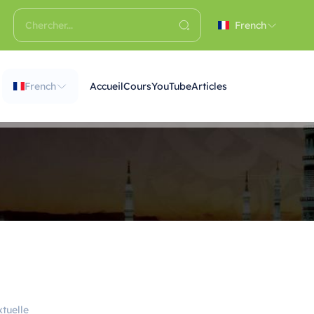
French
French
Accueil
Cours
YouTube
Articles
tuelle