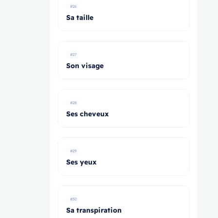
#26
Sa taille
#27
Son visage
#28
Ses cheveux
#29
Ses yeux
#30
Sa transpiration