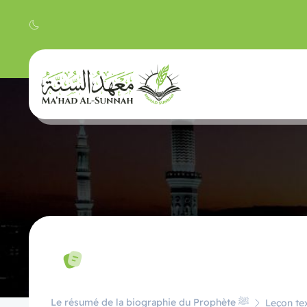
Le résumé de la biographie du Prophète ﷺ
Leçon tex