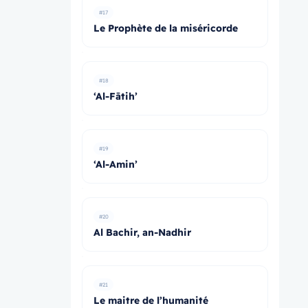
#17
Le Prophète de la miséricorde
#18
‘Al-Fātih’
#19
‘Al-Amin’
#20
Al Bachir, an-Nadhir
#21
Le maitre de l’humanité