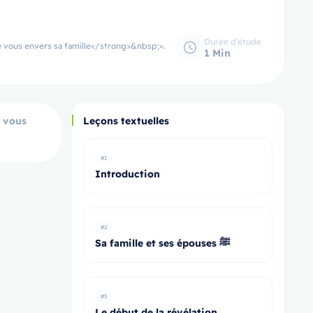
Durée d'étude
tre vous envers sa famille</strong>&nbsp;».
1 Min
e vous
Leçons textuelles
#1
Introduction
#2
Sa famille et ses épouses ﷺ
#3
Le début de la révélation