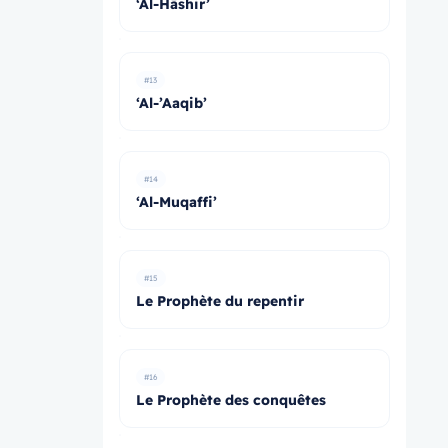
‘Al-Hāshir’
#13
‘Al-’Aaqib’
#14
‘Al-Muqaffi’
#15
Le Prophète du repentir
#16
Le Prophète des conquêtes