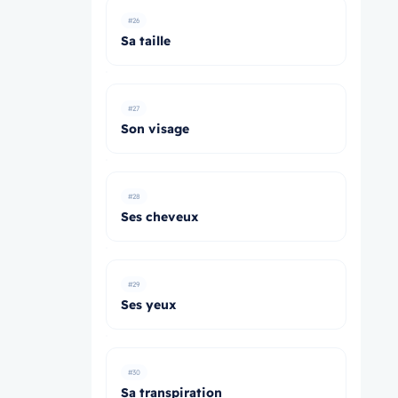
#26
Sa taille
#27
Son visage
#28
Ses cheveux
#29
Ses yeux
#30
Sa transpiration