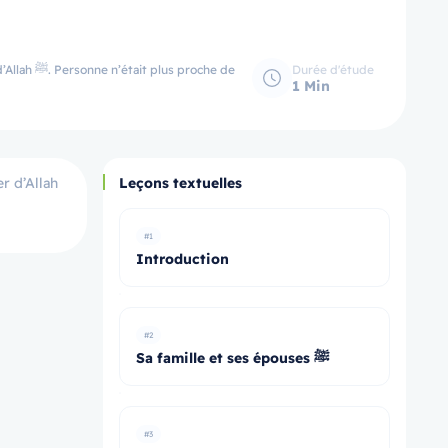
Durée d'étude
roche de
1 Min
r d’Allah
Leçons textuelles
#1
Introduction
#2
Sa famille et ses épouses ﷺ
#3