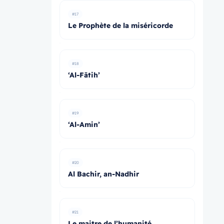
#17
Le Prophète de la miséricorde
#18
‘Al-Fātih’
#19
‘Al-Amin’
#20
Al Bachir, an-Nadhir
#21
Le maitre de l’humanité