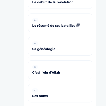
Le début de la révélation
#4
Le résumé de ses batailles ﷺ
#5
Sa généalogie
#6
C’est l’élu d’Allah
#7
Ses noms