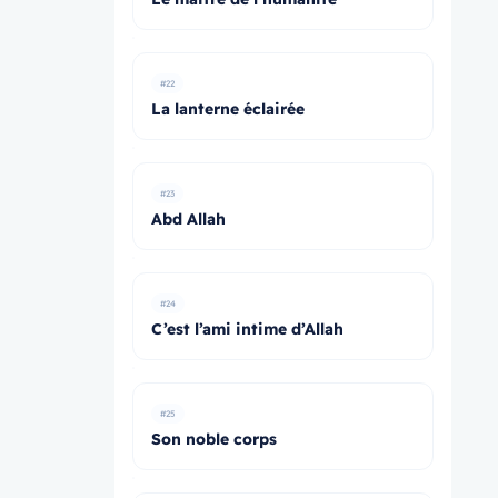
#22
La lanterne éclairée
#23
Abd Allah
#24
C’est l’ami intime d’Allah
#25
Son noble corps