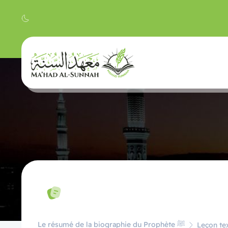
Le résumé de la biographie du Prophète ﷺ
Leçon tex