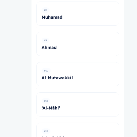
#8
Muhamad
#9
Ahmad
#10
Al-Mutawakkil
#11
‘Al-Māhi’
#12