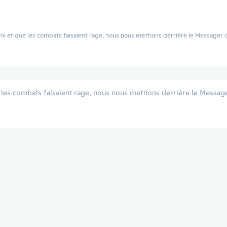
bats faisaient rage, nous nous mettions derrière le Messager d’Allah ﷺ. Personne n’était plus p
 les combats faisaient rage, nous nous mettions derrière le Message