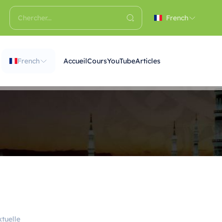
French
French
Accueil
Cours
YouTube
Articles
tuelle