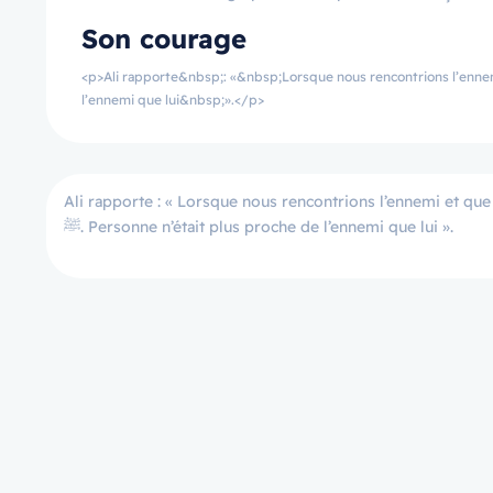
Son courage
<p>Ali rapporte&nbsp;: «&nbsp;Lorsque nous rencontrions l’ennemi et que les com
l’ennemi que lui&nbsp;».</p>
Ali rapporte : « Lorsque nous rencontrions l’ennemi et que
ﷺ. Personne n’était plus proche de l’ennemi que lui ».